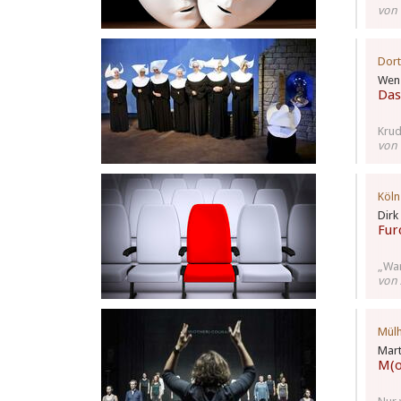
von
Dor
Wenz
Das
Krud
von 
Köln
Dirk
Fur
„War
von 
Mül
Mart
M(o