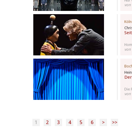
Nur 
von
Köln
Chri
Sei
Homo
von
Boc
Hein
Der
Die 
von
1
2
3
4
5
6
>
>>