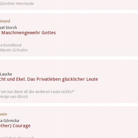
 Günther Hennecke
tmund
el Storch
 Maschinengewehr Gottes
e Komikkost
Martin Schrahn
 Laucke
cht und Ekel. Das Privatleben glücklicher Leute
um tun denn all die anderen Leute nichts?“
Antje van Bürck
heim
a Górnicka
ther) Courage