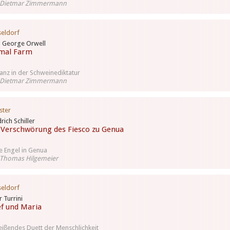
 Dietmar Zimmermann
eldorf
 George Orwell
mal Farm
tanz in der Schweinediktatur
 Dietmar Zimmermann
ster
drich Schiller
 Verschwörung des Fiesco zu Genua
e Engel in Genua
 Thomas Hilgemeier
eldorf
r Turrini
ef und Maria
eißendes Duett der Menschlichkeit