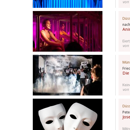
von
Düss
nach
Ani
Eier
von
Mün
Frie
Die
Kein
von
Düss
Pete
Jos
Mitr