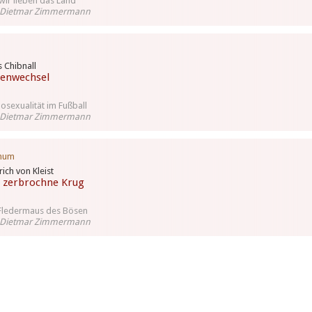
wir lieben das Land
 Dietmar Zimmermann
s Chibnall
tenwechsel
sexualität im Fußball
 Dietmar Zimmermann
hum
rich von Kleist
 zerbrochne Krug
Fledermaus des Bösen
 Dietmar Zimmermann