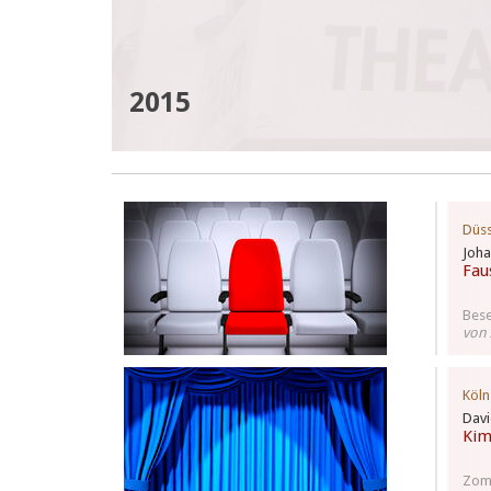
2015
Düss
Joh
Fau
Bese
von 
Köln
Davi
Kim
Zomb