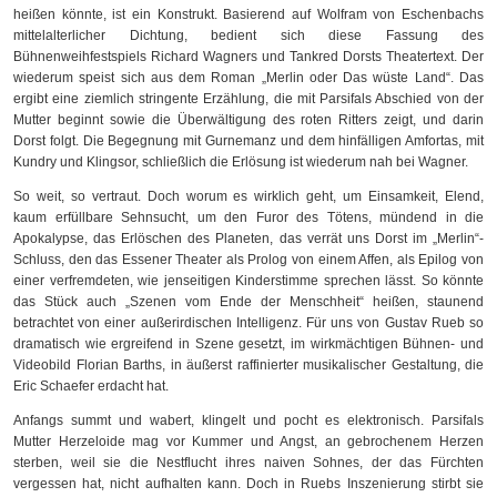
heißen könnte, ist ein Konstrukt. Basierend auf Wolfram von Eschenbachs
mittelalterlicher Dichtung, bedient sich diese Fassung des
Bühnenweihfestspiels Richard Wagners und Tankred Dorsts Theatertext. Der
wiederum speist sich aus dem Roman „Merlin oder Das wüste Land“. Das
ergibt eine ziemlich stringente Erzählung, die mit Parsifals Abschied von der
Mutter beginnt sowie die Überwältigung des roten Ritters zeigt, und darin
Dorst folgt. Die Begegnung mit Gurnemanz und dem hinfälligen Amfortas, mit
Kundry und Klingsor, schließlich die Erlösung ist wiederum nah bei Wagner.
So weit, so vertraut. Doch worum es wirklich geht, um Einsamkeit, Elend,
kaum erfüllbare Sehnsucht, um den Furor des Tötens, mündend in die
Apokalypse, das Erlöschen des Planeten, das verrät uns Dorst im „Merlin“-
Schluss, den das Essener Theater als Prolog von einem Affen, als Epilog von
einer verfremdeten, wie jenseitigen Kinderstimme sprechen lässt. So könnte
das Stück auch „Szenen vom Ende der Menschheit“ heißen, staunend
betrachtet von einer außerirdischen Intelligenz. Für uns von Gustav Rueb so
dramatisch wie ergreifend in Szene gesetzt, im wirkmächtigen Bühnen- und
Videobild Florian Barths, in äußerst raffinierter musikalischer Gestaltung, die
Eric Schaefer erdacht hat.
Anfangs summt und wabert, klingelt und pocht es elektronisch. Parsifals
Mutter Herzeloide mag vor Kummer und Angst, an gebrochenem Herzen
sterben, weil sie die Nestflucht ihres naiven Sohnes, der das Fürchten
vergessen hat, nicht aufhalten kann. Doch in Ruebs Inszenierung stirbt sie