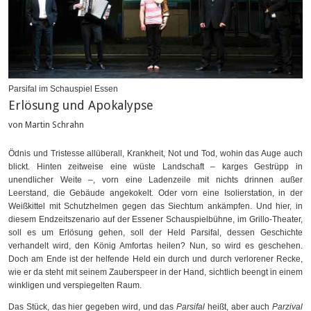
Parsifal im Schauspiel Essen
Erlösung und Apokalypse
von Martin Schrahn
Ödnis und Tristesse allüberall, Krankheit, Not und Tod, wohin das Auge auch
blickt. Hinten zeitweise eine wüste Landschaft – karges Gestrüpp in
unendlicher Weite –, vorn eine Ladenzeile mit nichts drinnen außer
Leerstand, die Gebäude angekokelt. Oder vorn eine Isolierstation, in der
Weißkittel mit Schutzhelmen gegen das Siechtum ankämpfen. Und hier, in
diesem Endzeitszenario auf der Essener Schauspielbühne, im Grillo-Theater,
soll es um Erlösung gehen, soll der Held Parsifal, dessen Geschichte
verhandelt wird, den König Amfortas heilen? Nun, so wird es geschehen.
Doch am Ende ist der helfende Held ein durch und durch verlorener Recke,
wie er da steht mit seinem Zauberspeer in der Hand, sichtlich beengt in einem
winkligen und verspiegelten Raum.
Das Stück, das hier gegeben wird, und das
Parsifal
heißt, aber auch
Parzival