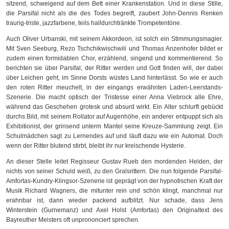
sitzend, schweigend auf dem Bett einer Krankenstation. Und in diese Stille,
die Parsifal nicht als die des Todes begreift, zaubert John-Dennis Renken
traurig-triste, jazzfarbene, teils halldurchtränkte Trompetentöne.
Auch Oliver Urbanski, mit seinem Akkordeon, ist solch ein Stimmungsmagier.
Mit Sven Seeburg, Rezo Tschchikwischwili und Thomas Anzenhofer bildet er
zudem einen formidablen Chor, erzählend, singend und kommentierend. So
berichten sie über Parsifal, der Ritter werden und Gott finden will, der dabei
über Leichen geht, im Sinne Dorsts wüstes Land hinterlässt. So wie er auch
den roten Ritter meuchelt, in der eingangs erwähnten Laden-Leerstands-
Szenerie. Die macht optisch der Tristesse einer Anna Viebrock alle Ehre,
während das Geschehen grotesk und absurd wirkt. Ein Alter schlurft gebückt
durchs Bild, mit seinem Rollator auf Augenhöhe, ein anderer entpuppt sich als
Exhibitionist, der grinsend unterm Mantel seine Kreuze-Sammlung zeigt. Ein
Schulmädchen sagt zu Lernendes auf und läuft dazu wie ein Automat. Doch
wenn der Ritter blutend stirbt, bleibt ihr nur kreischende Hysterie.
An dieser Stelle leitet Regisseur Gustav Rueb den mordenden Helden, der
nichts von seiner Schuld weiß, zu den Gralsrittern. Die nun folgende Parsifal-
Amfortas-Kundry-Klingsor-Szenerie ist geprägt von der hypnotischen Kraft der
Musik Richard Wagners, die mitunter rein und schön klingt, manchmal nur
erahnbar ist, dann wieder packend aufblitzt. Nur schade, dass Jens
Winterstein (Gurnemanz) und Axel Holst (Amfortas) den Originaltext des
Bayreuther Meisters oft unprononciert sprechen.