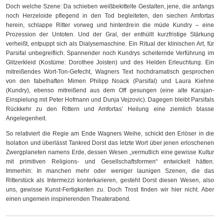
Doch welche Szene: Da schieben weißbekittelte Gestalten, jene, die anfangs
noch Herzeloide pflegend in den Tod begleiteten, den siechen Amfortas
herein, schlappe Ritter vorweg und hinterdrein die müde Kundry – eine
Prozession der Untoten. Und der Gral, der enthüllt kurzfristige Stärkung
verheißt, entpuppt sich als Dialysemaschine. Ein Ritual der klinischen Art, für
Parsifal unbegreiflich. Spannender noch Kundrys scheiternde Verführung im
Glitzerkleid (Kostüme: Dorothee Joisten) und des Helden Erleuchtung. Ein
mitreißendes Wort-Ton-Gefecht, Wagners Text hochdramatisch gesprochen
von den fabelhaften Mimen Philipp Noack (Parsifal) und Laura Kiehne
(Kundry), ebenso mitreißend aus dem Off gesungen (eine alte Karajan-
Einspielung mit Peter Hofmann und Dunja Vejzovic). Dagegen bleibt Parsifals
Rückkehr zu den Rittern und Amfortas’ Heilung eine ziemlich blasse
Angelegenheit.
So relativiert die Regie am Ende Wagners Weihe, schickt den Erlöser in die
Isolation und überlässt Tankred Dorst das letzte Wort über jenen erloschenen
Zwergplaneten namens Erde, dessen Wesen „vermutlich eine gewisse Kultur
mit primitiven Religions- und Gesellschaftsformen“ entwickelt hätten.
Immerhin: In manchen mehr oder weniger launigen Szenen, die das
Ritterstück als Intermezzi konterkarieren, gesteht Dorst diesen Wesen, also
uns, gewisse Kunst-Fertigkeiten zu. Doch Trost finden wir hier nicht. Aber
einen ungemein inspirierenden Theaterabend.