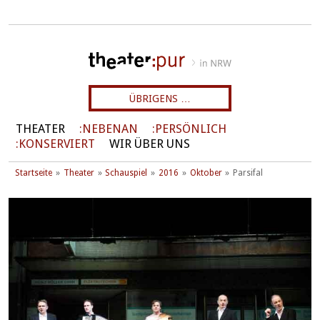
ÜBRIGENS …
THEATER
NEBENAN
PERSÖNLICH
KONSERVIERT
WIR ÜBER UNS
Startseite
Theater
Schauspiel
2016
Oktober
Parsifal