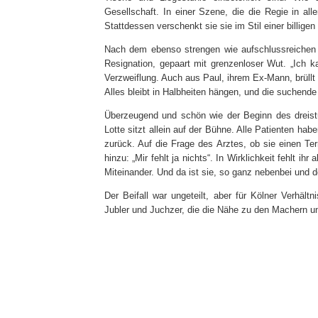
Gesellschaft. In einer Szene, die die Regie in al
Stattdessen verschenkt sie sie im Stil einer billigen
Nach dem ebenso strengen wie aufschlussreichen A
Resignation, gepaart mit grenzenloser Wut. „Ich ka
Verzweiflung. Auch aus Paul, ihrem Ex-Mann, brüllt 
Alles bleibt in Halbheiten hängen, und die suchende 
Überzeugend und schön wie der Beginn des dreist
Lotte sitzt allein auf der Bühne. Alle Patienten hab
zurück. Auf die Frage des Arztes, ob sie einen Ter
hinzu: „Mir fehlt ja nichts“. In Wirklichkeit fehlt ih
Miteinander. Und da ist sie, so ganz nebenbei und 
Der Beifall war ungeteilt, aber für Kölner Verhält
Jubler und Juchzer, die die Nähe zu den Machern u