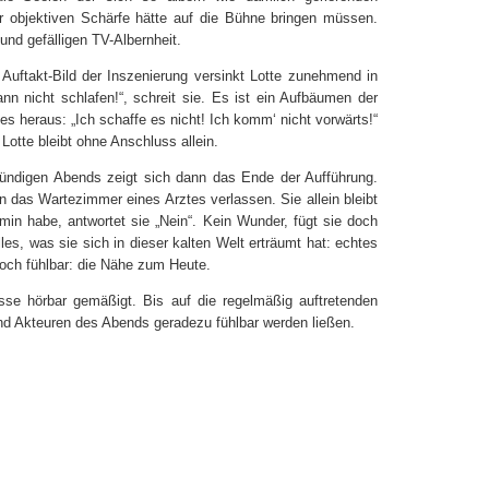
ler objektiven Schärfe hätte auf die Bühne bringen müssen.
 und gefälligen TV-Albernheit.
uftakt-Bild der Inszenierung versinkt Lotte zunehmend in
nn nicht schlafen!“, schreit sie. Es ist ein Aufbäumen der
es heraus: „Ich schaffe es nicht! Ich komm‘ nicht vorwärts!“
Lotte bleibt ohne Anschluss allein.
ündigen Abends zeigt sich dann das Ende der Aufführung.
en das Wartezimmer eines Arztes verlassen. Sie allein bleibt
min habe, antwortet sie „Nein“. Kein Wunder, fügt sie doch
r alles, was sie sich in dieser kalten Welt erträumt hat: echtes
doch fühlbar: die Nähe zum Heute.
nisse hörbar gemäßigt. Bis auf die regelmäßig auftretenden
nd Akteuren des Abends geradezu fühlbar werden ließen.