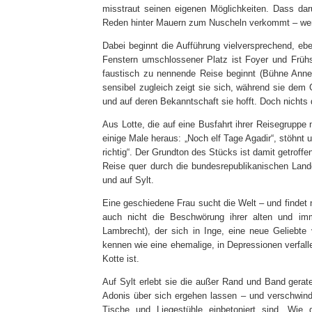
misstraut seinen eigenen Möglichkeiten. Dass daru
Reden hinter Mauern zum Nuscheln verkommt – wen
Dabei beginnt die Aufführung vielversprechend, eb
Fenstern umschlossener Platz ist Foyer und Früh
faustisch zu nennende Reise beginnt (Bühne Anne 
sensibel zugleich zeigt sie sich, während sie dem 
und auf deren Bekanntschaft sie hofft. Doch nichts d
Aus Lotte, die auf eine Busfahrt ihrer Reisegruppe 
einige Male heraus: „Noch elf Tage Agadir“, stöhnt un
richtig“. Der Grundton des Stücks ist damit getroffe
Reise quer durch die bundesrepublikanischen Land
und auf Sylt.
Eine geschiedene Frau sucht die Welt – und findet nu
auch nicht die Beschwörung ihrer alten und im
Lambrecht), der sich in Inge, eine neue Geliebte 
kennen wie eine ehemalige, in Depressionen verfalle
Kotte ist.
Auf Sylt erlebt sie die außer Rand und Band gerat
Adonis über sich ergehen lassen – und verschwinde
Tische und Liegestühle einbetoniert sind. Wie 