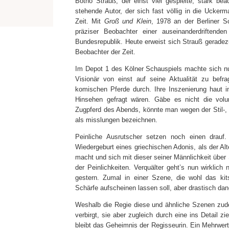
Botho Strauß, der einst viel gespielte, stark be
stehende Autor, der sich fast völlig in die Ucke
Zeit. Mit
Groß und Klein
, 1978 an der Berliner S
präziser Beobachter einer auseinanderdriftend
Bundesrepublik. Heute erweist sich Strauß geradezu a
Beobachter der Zeit.
Im Depot 1 des Kölner Schauspiels machte sich nun
Visionär von einst auf seine Aktualität zu befra
komischen Pferde durch. Ihre Inszenierung haut 
Hinsehen gefragt wären. Gäbe es nicht die volu
Zugpferd des Abends, könnte man wegen der Stil-,
als misslungen bezeichnen.
Peinliche Ausrutscher setzen noch einen drauf.
Wiedergeburt eines griechischen Adonis, als der Al
macht und sich mit dieser seiner Männlichkeit über 
der Peinlichkeiten. Verquälter geht’s nun wirklich 
gestern. Zumal in einer Szene, die wohl das kits
Schärfe aufscheinen lassen soll, aber drastisch da
Weshalb die Regie diese und ähnliche Szenen zude
verbirgt, sie aber zugleich durch eine ins Detail z
bleibt das Geheimnis der Regisseurin. Ein Mehrwert 