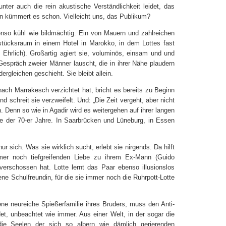
nter auch die rein akustische Verständlichkeit leidet, das
 kümmert es schon. Vielleicht uns, das Publikum?
enso kühl wie bildmächtig. Ein von Mauern und zahlreichen
stücksraum in einem Hotel in Marokko, in dem Lottes fast
Ehrlich). Großartig agiert sie, voluminös, einsam und und
Gespräch zweier Männer lauscht, die in ihrer Nähe plaudern
ergleichen geschieht. Sie bleibt allein.
nach Marrakesch verzichtet hat, bricht es bereits zu Beginn
d schreit sie verzweifelt. Und: „Die Zeit vergeht, aber nicht
n. Denn so wie in Agadir wird es weitergehen auf ihrer langen
e der 70-er Jahre. In Saarbrücken und Lüneburg, in Essen
r sich. Was sie wirklich sucht, erlebt sie nirgends. Da hilft
mer noch tiefgreifenden Liebe zu ihrem Ex-Mann (Guido
verschossen hat. Lotte lernt das Paar ebenso illusionslos
ne Schulfreundin, für die sie immer noch die Ruhrpott-Lotte
ene neureiche Spießerfamilie ihres Bruders, muss den Anti-
t, unbeachtet wie immer. Aus einer Welt, in der sogar die
die Seelen der sich so albern wie dämlich gerierenden