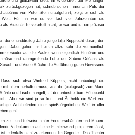
achtete und gleichwohl stets im Widerstreit der Meinungen
rmark zurückgezogen hat, schrieb schon immer am Puls der
chaubühne von Peter Stein uraufgeführt, zeigt er sich als
en Welt. Für ihn war es vor fast vier Jahrzehnten die
ls Visionär. Er verurteilt nicht, er war und ist ein präziser
 die einunddreißig Jahre junge Lilja Rupprecht daran, den
gen. Dabei gehen ihr freilich allzu sehr die vermeintlich
immer wieder auf die Pauke, wenn eigentlich Hinhören und
minöse und raumgreifende Lotte der Sabine Orléans als
 Sprach- und Video-Brüche die Aufführung guten Gewissens
 Dass sich etwa Winfried Küppers, nicht unbedingt die
te mit allem herhalten muss, was ihn (biologisch) zum Mann
Stühle und Tische hangelt, ist der unbestreitbare Höhepunkt
nicht. Aber wir sind ja so frei – und Ästhetik ein Wert von
chige Wohlbefinden einer spießbürgerlichen Welt in aller
neben geht.
m zeit- und teilweise hinter Fensterschächten und Mauern
ielende Videokamera auf eine Filmleinwand projizieren lässt,
ist jedenfalls nicht zu erkennen. Im Gegenteil: Das Theater