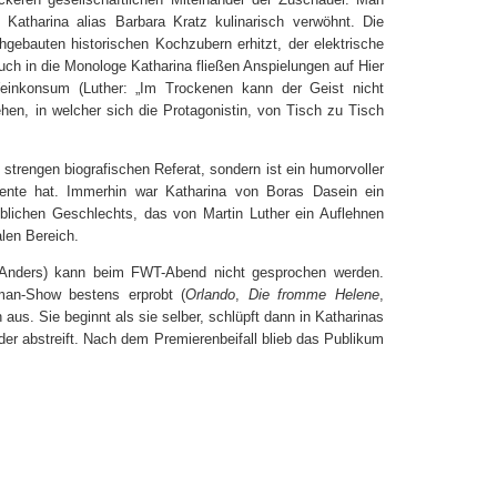
Katharina alias Barbara Kratz kulinarisch verwöhnt. Die
gebauten historischen Kochzubern erhitzt, der elektrische
Auch in die Monologe Katharina fließen Anspielungen auf Hier
einkonsum (Luther: „Im Trockenen kann der Geist nicht
hen, in welcher sich die Protagonistin, von Tisch zu Tisch
strengen biografischen Referat, sondern ist ein humorvoller
mente hat. Immerhin war Katharina von Boras Dasein ein
blichen Geschlechts, das von Martin Luther ein Auflehnen
alen Bereich.
 Anders) kann beim FWT-Abend nicht gesprochen werden.
man-Show bestens erprobt (
Orlando
,
Die fromme Helene
,
 aus. Sie beginnt als sie selber, schlüpft dann in Katharinas
er abstreift. Nach dem Premierenbeifall blieb das Publikum