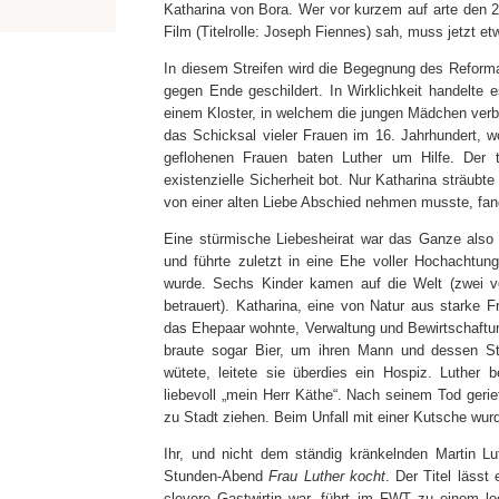
Katharina von Bora. Wer vor kurzem auf arte den 20
Film (Titelrolle: Joseph Fiennes) sah, muss jetzt 
In diesem Streifen wird die Begegnung des Reforma
gegen Ende geschildert. In Wirklichkeit handelte
einem Kloster, in welchem die jungen Mädchen verb
das Schicksal vieler Frauen im 16. Jahrhundert, 
geflohenen Frauen baten Luther um Hilfe. Der 
existenzielle Sicherheit bot. Nur Katharina sträubt
von einer alten Liebe Abschied nehmen musste, fan
Eine stürmische Liebesheirat war das Ganze also
und führte zuletzt in eine Ehe voller Hochachtun
wurde. Sechs Kinder kamen auf die Welt (zwei vo
betrauert). Katharina, eine von Natur aus starke 
das Ehepaar wohnte, Verwaltung und Bewirtschaftun
braute sogar Bier, um ihren Mann und dessen St
wütete, leitete sie überdies ein Hospiz. Luther b
liebevoll „mein Herr Käthe“. Nach seinem Tod geri
zu Stadt ziehen. Beim Unfall mit einer Kutsche wurd
Ihr, und nicht dem ständig kränkelnden Martin Lut
Stunden-Abend
Frau Luther kocht
. Der Titel lässt
clevere Gastwirtin war, führt im FWT zu einem lo