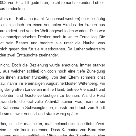
03 von Eric Till gedrehten, leicht romantisierenden Luther-
etwas umdenken.
tors mit Katharina (samt Nonnenschwestern) eher beiläufig
 es sich jedoch um einen veritablen Exodus der Frauen aus
arrikadiert und von der Welt abgeschieden wurden. Dies war
wo emanzipatorisches Denken noch in weiter Ferne lag. Die
tat sein Bestes und brachte alle unter die Haube, was
e sich gegen den für sie Auserkorenen. Da Luther seinerseits
den zwei Enttäuschte zueinander.
 nicht. Doch die Beziehung wurde emotional immer stärker
g, aus welcher schließlich doch noch eine tiefe Zuneigung
n ihnen starben frühzeitig, von den Eltern schmerzlichst
Frau, nahm im ehemaligen Augustinerkloster Wittenberg, wo
g der großen Länderein in ihre Hand, betrieb Viehzucht und
udenten und Gäste verköstigen zu können. Als die Pest
ewunderte die kraftvolle Aktivität seiner Frau, nannte sie
et Katharina in Schwierigkeiten, musste mehrfach von Stadt
e sie schwer verletzt und starb wenig später.
her, gilt der mal heiter, mal melancholisch getönte Zwei-
 eine leichte Ironie erkennen. Dass Katharina von Bora eine
ckeren gesellschaftlichen Miteinander der Zuschauer. Man