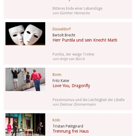
Bitteres Ende einer Lebenslüge
von Günther Hennecke
Düsseldorf
Bertolt Brecht
Herr Puntila und sein Knecht Matti
Puntila, der ewige Trinker
von Antje van Bürck
Bonn
Fritz Kater
Love You, Dragonfly
Pessimismus und die Leichtigkeit der Libelle
von Dietmar Zimmermann
Köln
Tristan Petitgirard
Trennung frei Haus