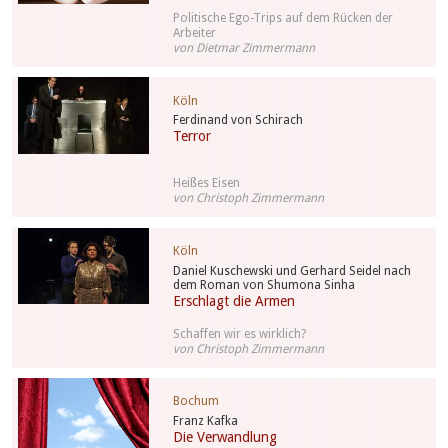
Politische Ego-Trips auf dem Rücken der
Arbeiter
von Dietmar Zimmermann
Köln
Ferdinand von Schirach
Terror
Heißes Eisen
von Christoph Zimmermann
Köln
Daniel Kuschewski und Gerhard Seidel nach
dem Roman von Shumona Sinha
Erschlagt die Armen
Schaffen wir es wirklich?
von Christoph Zimmermann
Bochum
Franz Kafka
Die Verwandlung