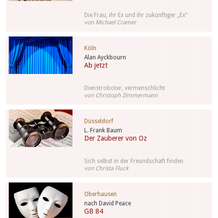
Die Frau, ihr Ex und ihr zukünftiger „Ex“
von Michael Cramer
Köln
Alan Ayckbourn
Ab jetzt
Dienstroboter, vermenschlicht
von Christoph Zimmermann
Düsseldorf
L. Frank Baum
Der Zauberer von Oz
Sich selbst in der Freundschaft finden
von Christa Fluck
Oberhausen
nach David Peace
GB 84