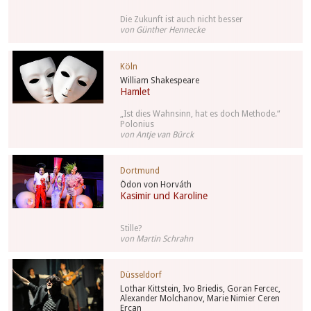
Die Zukunft ist auch nicht besser
von Günther Hennecke
Köln
William Shakespeare
Hamlet
„Ist dies Wahnsinn, hat es doch Methode.“
Polonius
von Antje van Bürck
Dortmund
Ödon von Horváth
Kasimir und Karoline
Stille?
von Martin Schrahn
Düsseldorf
Lothar Kittstein, Ivo Briedis, Goran Fercec,
Alexander Molchanov, Marie Nimier Ceren
Ercan