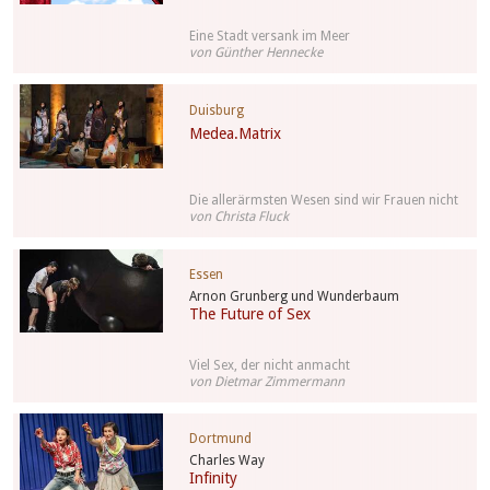
Eine Stadt versank im Meer
von Günther Hennecke
Duisburg
Medea.Matrix
Die allerärmsten Wesen sind wir Frauen nicht
von Christa Fluck
Essen
Arnon Grunberg und Wunderbaum
The Future of Sex
Viel Sex, der nicht anmacht
von Dietmar Zimmermann
Dortmund
Charles Way
Infinity