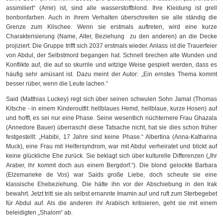
assimiliert“ (Amir) ist, sind alle wasserstoffblond. Ihre Kleidung ist grell
bonbonfarben. Auch in ihrem Verhalten überschreiten sie alle ständig die
Grenze zum Klischee. Wenn sie erstmals auftreten, wird eine kurze
Charakterisierung (Name, Alter, Beziehung zu den anderen) an die Decke
projiziert. Die Gruppe trifft sich 2037 erstmals wieder. Anlass ist die Trauerfeier
von Abdul, der Selbstmord begangen hat. Schnell brechen alte Wunden und
Konflikte auf, die auf so skurrile und witzige Weise gespielt werden, dass es
häufig sehr amüsant ist. Dazu meint der Autor: „Ein ernstes Thema kommt
besser rüber, wenn die Leute lachen.“
Said (Matthias Luckey) regt sich über seinen schwulen Sohn Jamal (Thomas
Kitsche - in einem Kinderoutfit: hellblaues Hemd, hellblaue, kurze Hosen) auf
und hofft, es sei nur eine Phase. Seine wesentlich nüchternere Frau Ghazala
(Annedore Bauer) überrascht diese Tatsache nicht, hat sie dies schon früher
festgestellt: „Habibi, 17 Jahre sind keine Phase.“ Albertina (Anna-Katharina
Muck), eine Frau mit Helfersyndrom, war mit Abdul verheiratet und blickt auf
keine glückliche Ehe zurück. Sie beklagt sich über kulturelle Differenzen („Ihr
Araber, ihr kommt doch aus einem Bergdorf.“). Die blond gelockte Barbara
(Elzemarieke de Vos) war Saids große Liebe, doch scheute sie eine
klassische Ehebeziehung. Die hätte ihn vor der Abschiebung in den Irak
bewahrt. Jetzt tritt sie als selbst ernannte Imamin auf und ruft zum Sterbegebet
für Abdul auf. Als die anderen ihr Arabisch kritisieren, geht sie mit einem
beleidigten „Shalom“ ab.