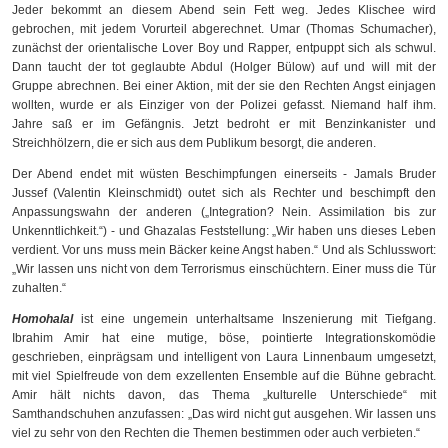
Jeder bekommt an diesem Abend sein Fett weg. Jedes Klischee wird
gebrochen, mit jedem Vorurteil abgerechnet. Umar (Thomas Schumacher),
zunächst der orientalische Lover Boy und Rapper, entpuppt sich als schwul.
Dann taucht der tot geglaubte Abdul (Holger Bülow) auf und will mit der
Gruppe abrechnen. Bei einer Aktion, mit der sie den Rechten Angst einjagen
wollten, wurde er als Einziger von der Polizei gefasst. Niemand half ihm.
Jahre saß er im Gefängnis. Jetzt bedroht er mit Benzinkanister und
Streichhölzern, die er sich aus dem Publikum besorgt, die anderen.
Der Abend endet mit wüsten Beschimpfungen einerseits - Jamals Bruder
Jussef (Valentin Kleinschmidt) outet sich als Rechter und beschimpft den
Anpassungswahn der anderen („Integration? Nein. Assimilation bis zur
Unkenntlichkeit.“) - und Ghazalas Feststellung: „Wir haben uns dieses Leben
verdient. Vor uns muss mein Bäcker keine Angst haben.“ Und als Schlusswort:
„Wir lassen uns nicht von dem Terrorismus einschüchtern. Einer muss die Tür
zuhalten.“
Homohalal
ist eine ungemein unterhaltsame Inszenierung mit Tiefgang.
Ibrahim Amir hat eine mutige, böse, pointierte Integrationskomödie
geschrieben, einprägsam und intelligent von Laura Linnenbaum umgesetzt,
mit viel Spielfreude von dem exzellenten Ensemble auf die Bühne gebracht.
Amir hält nichts davon, das Thema „kulturelle Unterschiede“ mit
Samthandschuhen anzufassen: „Das wird nicht gut ausgehen. Wir lassen uns
viel zu sehr von den Rechten die Themen bestimmen oder auch verbieten.“