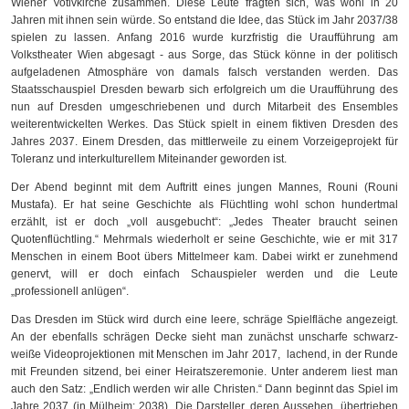
Wiener Votivkirche zusammen. Diese Leute fragten sich, was wohl in 20
Jahren mit ihnen sein würde. So entstand die Idee, das Stück im Jahr 2037/38
spielen zu lassen. Anfang 2016 wurde kurzfristig die Uraufführung am
Volkstheater Wien abgesagt - aus Sorge, das Stück könne in der politisch
aufgeladenen Atmosphäre von damals falsch verstanden werden. Das
Staatsschauspiel Dresden bewarb sich erfolgreich um die Uraufführung des
nun auf Dresden umgeschriebenen und durch Mitarbeit des Ensembles
weiterentwickelten Werkes. Das Stück spielt in einem fiktiven Dresden des
Jahres 2037. Einem Dresden, das mittlerweile zu einem Vorzeigeprojekt für
Toleranz und interkulturellem Miteinander geworden ist.
Der Abend beginnt mit dem Auftritt eines jungen Mannes, Rouni (Rouni
Mustafa). Er hat seine Geschichte als Flüchtling wohl schon hundertmal
erzählt, ist er doch „voll ausgebucht“: „Jedes Theater braucht seinen
Quotenflüchtling.“ Mehrmals wiederholt er seine Geschichte, wie er mit 317
Menschen in einem Boot übers Mittelmeer kam. Dabei wirkt er zunehmend
genervt, will er doch einfach Schauspieler werden und die Leute
„professionell anlügen“.
Das Dresden im Stück wird durch eine leere, schräge Spielfläche angezeigt.
An der ebenfalls schrägen Decke sieht man zunächst unscharfe schwarz-
weiße Videoprojektionen mit Menschen im Jahr 2017, lachend, in der Runde
mit Freunden sitzend, bei einer Heiratszeremonie. Unter anderem liest man
auch den Satz: „Endlich werden wir alle Christen.“ Dann beginnt das Spiel im
Jahre 2037 (in Mülheim: 2038). Die Darsteller, deren Aussehen „übertrieben