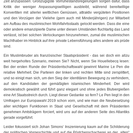
Zeit anzupassen: Großzügigste Vorruhestandsregelungen sorgen dafür, dass
Kritik der weniger Anpassungswilligen ausbleibt, während bereitwillige
Konvertiten mit allerlei weltlichen Genüssen, attraktiv vergüteten Positionen
und den Vorzügen der Vielehe (gern auch mit Minderjährigen) zur Mitarbeit
am Aufbau des muslimischen Wohlfahrtsstaats gelockt werden. Dass die eine
oder andere emanzipierte Dame unter diesen Umständen fluchtartig das Land
verlässt, ist bei solchen Verlockungen hinzunehmen, zumal die muslimischen
Machthaber im Hinblick auf ihre private Lebensführung alles andere als prüde
sind.
Ein Muslimbruder als französischer Staatspräsident - das sei doch ein allzu
weit hergeholtes Szenario, meinen Sie? Nicht, wenn Sie Houellebecq lesen:
Bei der ersten Runde der Präsidentschaftswahl gewinnt Marine Le Pen die
relative Mehrheit. Die Parteien der linken und rechten Mitte sind zersplittert,
und so einigt man sich, um den Sieg der identitären Bewegung zu verhindern,
auf den Kandidaten der gemäßigten islamischen Minderheit. Der wird
demokratisch gewählt und führt ganz elegant und ohne jedes Blutvergießen
eine Art Staatsstreich durch. Liegt dieser Gedanke so fern? Le Pen liegt in den
Umfragen zur Europawahl 2019 schon vorn, und wie man die Neubesetzung
aller wichtigen Funktionen in Staat und Gesellschaft mit dem Präsidenten
genehmen Amtsträgern forciert, wird uns auf der anderen Seite des Atlantiks
gerade vorgeführt.
Leider fokussiert sich Johan Simons‘ Inszenierung kaum auf die Schilderung
der politischen Vorgeschichte und auf die Pöstchenschacherei an der „alten“