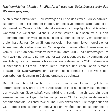
Nachdenklicher Islamist: In „Plattform“ wird das Selbstbewusstsein des
Westens gesprengt
Auch Simons nimmt den Clou vorweg: das Ende des ersten Stücks nämlich.
Bei dem „Rums“, mit dem der lange Abend effektvoll eröffnet wird, handelt es
sich um einen Terroranschlag, den die männliche Hauptfigur Michel überlebt,
während die weibliche, Michels Geliebte Valérie, nur noch tot aus den
Trümmern geborgen wird. Tot ist auch der Bühnenbildner, und zwar schon seit
dreieinhalb Jahren: Johan Simons recycelt in Bochum mit (von jeweils einer
Ausnahme abgesehen) neuen Schauspielern seine alten Inszenierungen
vom NT Gent, an dem
Platform
bereits im Jahre 2005 und
Onderworpen
im
April 2017 herauskam. Bühnenbildner war der legendäre Bert Neumann, der
seit Anfang des Jahrtausends bis zu seinem Tode im Jahre 2015 nahezu alle
Bühnenbilder für Frank Castorf, René Pollesch und eben Johan Simons
entwarf. Für
Unterwerfung
griff Simons noch einmal auf ein Werk des
verstorbenen Neumann zurück und ergänzte es behutsam.
Die Bühne besteht nicht nur aus dem vom Himmel gefallenen
Terroranschlags-Schrott, der vier Spielstunden lang auch die Verkommenheit
der westlichen Gesellschaft versinnbildlicht, sondern auch aus ein paar
senkrechten rechteckigen Flächen mit puffroten Glühbirnen, hinter denen sich
schemenhaft die Gesichter zweier Thai Girls abzeichnen. Die mögen für den
Club „Tropic Thai“ stehen, in dem Michel und Valérie einander kennengelernt