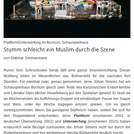
Plattform/Unterwerfung im Bochum, Schauspielhaus
Stumm schleicht ein Muslim durch die Szene
von Dietmar Zimmermann
Rums! Vom Schnürboden herab fällt eine ganze Inneneinrichtung. Dieser
Müllberg bildet im Wesentlichen das Bühnenbild für die nächsten fünf
Stunden. Für zweimal zwei, genau genommen, denn Johan Simons hat am
Schauspielhaus Bochum gleich zwei Texte des französischen Enfant terrible
und Literatur-Stars Michel Houellebecq auf den Spielplan gesetzt. Er lässt sie
an Wochenenden als Aufführungs-Doppel mit einstündiger Pause bei Suppe
und Wein, unter der Woche dagegen einzeln spielen. Um es gleich
vorwegzunehmen: Wenn Sie genügend Sitzfleisch haben, sollten Sie sich für
den Doppelabend entscheiden, denn
Plattform
(erschienen 2001, in
deutscher Übersetzung 2002) und
Unterwerfung
(erschienen 2015) haben
erstaunlich viele Bezüge zueinander, die Johan Simons nicht nur durch die
Rollenbesetzung und das weitgehend gleiche Bühnenbild deutlich macht.