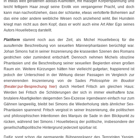
in etwas weit geratenen adidas-Klamotten, mit mäßiger Körperspannung und
leicht fettigem Haar zeugt seine Erotik von vergangener Pracht, und doch
kann man nachvollziehen, dass der schlanke, etwas verlotterte Bohemien auf
das eine oder andere weibliche Wesen noch anziehend wirkt. Bei Hunstein
kriegt man nicht aus dem Kopf, dass er wohl auch eine Art Alter Ego seines
Autors Houellebecq darstellt.
Plattform
stammt noch aus der Zeit, als Michel Houellebecq für die
ausufernde Beschreibung von sexuellen Männerphantasien berüchtigt war.
Johan Simons hat in seiner Inszenierung die krassesten Szenen des Romans
gestrichen oder zumindest entschärft. Dennoch nehmen Michels obszöne
Phantasien und die Beschreibung seiner sexuellen Begierden einen großen
Raum ein. Weitere Kürzungen hätten hier vielleicht gutgetan; frappierend ist
jedoch der Unterschied in der Wirkung dieser Passagen im Vergleich zur
enervierenden Inszenierung von de Sades
Philosophie im Boudoir
(
theater:pur-Besprechung hier
) durch Herbert Fritsch am gleichen Haus:
Werden bei Fritsch die Schilderungen der sich in immer ekelhaftere bzw.
brutalere Abartigkeiten steigernden Sex-Exzesse irgendwann einfach nur zum
Gähnen langweilig, bleibt bei Simons die Wiederholung stets ähnlicher Sex-
Phantasien spannend: Fritsch vergisst in seiner Inszenierung, die politischen
und philosophischen Intentionen des Marquis de Sade in den Blickpunkt zu
rücken, während bei Simons / Houellebecq der politische, insbesondere der
gesellschaftspolitische Hintergrund jederzeit spürbar ist.
Dafür sorgt schon die permanente Bühnenpräsenz des Terroristen Yassim,