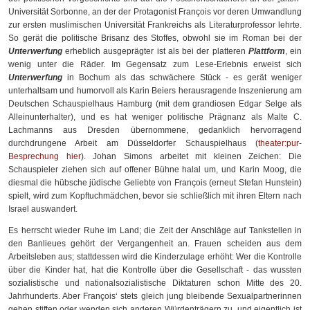
Universität Sorbonne, an der der Protagonist François vor deren Umwandlung
zur ersten muslimischen Universität Frankreichs als Literaturprofessor lehrte.
So gerät die politische Brisanz des Stoffes, obwohl sie im Roman bei der
Unterwerfung
erheblich ausgeprägter ist als bei der platteren
Plattform
, ein
wenig unter die Räder. Im Gegensatz zum Lese-Erlebnis erweist sich
Unterwerfung
in Bochum als das schwächere Stück - es gerät weniger
unterhaltsam und humorvoll als Karin Beiers herausragende Inszenierung am
Deutschen Schauspielhaus Hamburg (mit dem grandiosen Edgar Selge als
Alleinunterhalter), und es hat weniger politische Prägnanz als Malte C.
Lachmanns aus Dresden übernommene, gedanklich hervorragend
durchdrungene Arbeit am Düsseldorfer Schauspielhaus (
theater:pur-
Besprechung hier
). Johan Simons arbeitet mit kleinen Zeichen: Die
Schauspieler ziehen sich auf offener Bühne halal um, und Karin Moog, die
diesmal die hübsche jüdische Geliebte von François (erneut Stefan Hunstein)
spielt, wird zum Kopftuchmädchen, bevor sie schließlich mit ihren Eltern nach
Israel auswandert.
Es herrscht wieder Ruhe im Land; die Zeit der Anschläge auf Tankstellen in
den Banlieues gehört der Vergangenheit an. Frauen scheiden aus dem
Arbeitsleben aus; stattdessen wird die Kinderzulage erhöht: Wer die Kontrolle
über die Kinder hat, hat die Kontrolle über die Gesellschaft - das wussten
sozialistische und nationalsozialistische Diktaturen schon Mitte des 20.
Jahrhunderts. Aber François‘ stets gleich jung bleibende Sexualpartnerinnen
gehen stiften oder wenden sich anderen Würdenträgern zu, und eigentlich ist