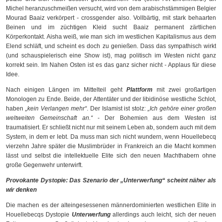
Michel heranzuschmeißen versucht, wird von dem arabischstämmigen Belgier
Mourad Baaiz verkörpert - crossgender also. Vollbärtig, mit stark behaarten
Beinen und im züchtigen Kleid sucht Baaiz permanent zärtlichen
Körperkontakt. Aisha weiß, wie man sich im westlichen Kapitalismus aus dem
Elend schläft, und scheint es doch zu genießen. Dass das sympathisch wirkt
(und schauspielerisch eine Show ist), mag politisch im Westen nicht ganz
korrekt sein. Im Nahen Osten ist es das ganz sicher nicht - Applaus für diese
Idee.
Nach einigen Längen im Mittelteil geht
Plattform
mit zwei großartigen
Monologen zu Ende. Beide, der Attentäter und der libidinöse westliche Schlot,
haben
„kein Verlangen mehr“
. Der Islamist ist stolz:
„Ich gehöre einer großen
weltweiten Gemeinschaft an.“
- Der Bohemien aus dem Westen ist
traumatisiert. Er schließt nicht nur mit seinem Leben ab, sondern auch mit dem
System, in dem er lebt. Da muss man sich nicht wundern, wenn Houellebecq
vierzehn Jahre später die Muslimbrüder in Frankreich an die Macht kommen
lässt und selbst die intellektuelle Elite sich den neuen Machthabern ohne
große Gegenwehr unterwirft.
Provokante Dystopie: Das Szenario der „Unterwerfung“ scheint näher als
wir denken
Die machen es der alteingesessenen männerdominierten westlichen Elite in
Houellebecqs Dystopie
Unterwerfung
allerdings auch leicht, sich der neuen