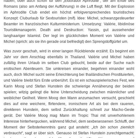
haben, oder auch schon für den „Eldorador Aphrodite“, der am Ende des
Romans (also am Anfang der Aufführung) in die Luft fliegt. Mit der Explosion
im Aphrodite Club endet ein höchst erfolgversprechendes touristisches
Konzept: Cluburlaub für Sextouristen (m/f). Idee: Michel, schwanzgesteuerter
Beamter im französischen Kulturministerium. Umsetzung: Valérie, libidinöse
Touristikmanagerin. Death and Destruction: Yassin, gut aussehender
langhaariger Islamist. Der legt im glücklichsten Moment von Valérie und
Michel (sprich: als sie ihn gerade oral befriedigt) den Sprengstoffgürtel um.
Was zuvor geschah, wird in einer langen Rückblende erzählt. Es beginnt ein
Jahr vor dem Anschlag ebenfalls in Thailand. Valérie und Michel haben
zufällig ihren Urlaub im selben Club gebucht, beide auf der Suche nach
erotischen Abenteuern. Sie umkreisen einander, begehren einander wohl
auch, doch Michel sucht seine Erleichterung bei thailändischen Prostituierten,
und Valérie bleibt fürs Erste unberührt. Es ist ein schauspielerisches Fest, wie
Karin Moog und Stefan Hunstein die schwierige Annäherung der beiden
spielen; witzig gelingt die feine Unterscheidung zwischen männlicher und
weiblicher Geilheit. Wenn Moog den Mann anzumachen versucht, geschieht
dies auf eine weichere, flirtendere, ironischere Art als bei dem raueren,
direkteren Hunstein, dem selbst Zurückhaltung schnell zur Macho-Geste
gerät. Der Valérie Moog mag Mann im Tropic Thai mit unverhohlenem
Interesse hinterhergucken, während Michel, dem sexbesessenen Schluffi, der
Moment der Selbsterkenntnis ganz gut ansteht:
„Ich bin schon ziemlich
verbraucht“
, sagt er über sich. Genauso ist Stefan Hunstein zurechtgemacht: