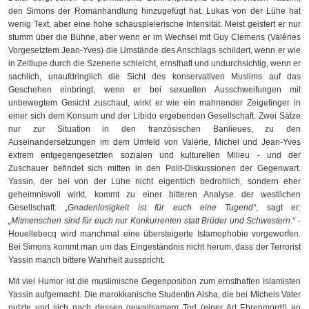
den Simons der Romanhandlung hinzugefügt hat. Lukas von der Lühe hat
wenig Text, aber eine hohe schauspielerische Intensität. Meist geistert er nur
stumm über die Bühne, aber wenn er im Wechsel mit Guy Clemens (Valéries
Vorgesetztem Jean-Yves) die Umstände des Anschlags schildert, wenn er wie
in Zeitlupe durch die Szenerie schleicht, ernsthaft und undurchsichtig, wenn er
sachlich, unaufdringlich die Sicht des konservativen Muslims auf das
Geschehen einbringt, wenn er bei sexuellen Ausschweifungen mit
unbewegtem Gesicht zuschaut, wirkt er wie ein mahnender Zeigefinger in
einer sich dem Konsum und der Libido ergebenden Gesellschaft. Zwei Sätze
nur zur Situation in den französischen Banlieues, zu den
Auseinandersetzungen im dem Umfeld von Valérie, Michel und Jean-Yves
extrem entgegengesetzten sozialen und kulturellen Milieu - und der
Zuschauer befindet sich mitten in den Polit-Diskussionen der Gegenwart.
Yassin, der bei von der Lühe nicht eigentlich bedrohlich, sondern eher
geheimnisvoll wirkt, kommt zu einer bitteren Analyse der westlichen
Gesellschaft:
„Gnadenlosigkeit ist für euch eine Tugend“
, sagt er:
„Mitmenschen sind für euch nur Konkurrenten statt Brüder und Schwestern.“
-
Houellebecq wird manchmal eine übersteigerte Islamophobie vorgeworfen.
Bei Simons kommt man um das Eingeständnis nicht herum, dass der Terrorist
Yassin manch bittere Wahrheit ausspricht.
Mit viel Humor ist die muslimische Gegenposition zum ernsthaften Islamisten
Yassin aufgemacht. Die marokkanische Studentin Aisha, die bei Michels Vater
putzte und sich nach dessen gewaltsamem Tod (einer Art Ehrenmord!) an