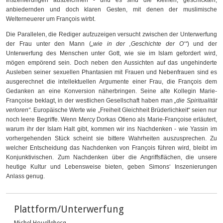
Inszenierungen auszeichnen - und es sind die kleinen, geschickten,
anbiedernden und doch klaren Gesten, mit denen der muslimische
Welterneuerer um François wirbt.
Die Parallelen, die Rediger aufzuzeigen versucht zwischen der Unterwerfung
der Frau unter den Mann (
„wie in der ‚Geschichte der O‘“
) und der
Unterwerfung des Menschen unter Gott, wie sie im Islam gefordert wird,
mögen empörend sein. Doch neben den Aussichten auf das ungehinderte
Ausleben seiner sexuellen Phantasien mit Frauen und Nebenfrauen sind es
ausgerechnet die intellektuellen Argumente einer Frau, die François dem
Gedanken an eine Konversion näherbringen. Seine alte Kollegin Marie-
Françoise beklagt, in der westlichen Gesellschaft haben man
„die Spiritualität
verloren“
. Europäische Werte wie „Freiheit Gleichheit Brüderlichkeit“ seien nur
noch leere Begriffe. Wenn Mercy Dorkas Otieno als Marie-Françoise erläutert,
warum ihr der Islam Halt gibt, kommen wir ins Nachdenken - wie Yassin im
vorhergehenden Stück scheint sie bittere Wahrheiten auszusprechen. Zu
welcher Entscheidung das Nachdenken von François führen wird, bleibt im
Konjunktivischen. Zum Nachdenken über die Angriffsflächen, die unsere
heutige Kultur und Lebensweise bieten, geben Simons‘ Inszenierungen
Anlass genug.
Plattform/Unterwerfung