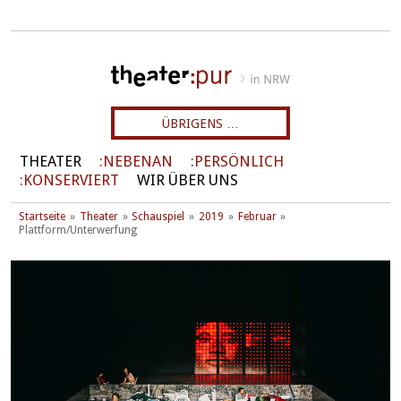
ÜBRIGENS …
THEATER
NEBENAN
PERSÖNLICH
KONSERVIERT
WIR ÜBER UNS
Startseite
Theater
Schauspiel
2019
Februar
Plattform/Unterwerfung