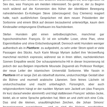
Sex das, was François am meisten interessiert. So gerät er, der zu Beginn
noch wütend auf die Konversion des früher der identitären Bewegung
nahestehenden Ex-Kollegen Steve (überzeugend: Guy Clemens) reagiert
hatte, nach ausführlichen Gesprächen mit dem neuen Präsidenten der
Sorbonne und einem Blick auf dessen bezaubernd unterwürfige, kaum dem
Kindesalter entsprungene Ehefrauen ins Nachdenken.
Stefan Hunstein gibt einen selbstbezüglichen, manchmal gar
hypochondrischen François. Er ist ein schlaffer Loser, ohne Plan, ohne
Eigeninitiative und ohne Entscheidungskraft. Dennoch wirkt Hunstein weniger
authentisch als in
Plattform
: zu aufgedreht, zu sehr unter Strom spielt er viele
Passagen des Stücks. Auch Karin Moogs Myriam äußert ihre Verzweiflung
manchmal reichlich expressiv, während sie in ihren stillen, nachdenklichen
Szenen Empathie weckt. Der schauspielerische Hit in dieser Inszenierung ist
jedoch der aus Belgien importierte Mourade Zeguendi als Professor Rediger,
der neue Leiter der islamischen Universität Sorbonne. Wie Yassin in
Plattform
irrt er lange Zeit als rätselhaft stumme, undurchsichtige Gestalt über
die Bühne und murmelt arabische Litaneien. Sein feines Lächeln ist
undurchschaubar und macht unbehaglich. Fürsorglich, aber auch
religionskonform hängt er der nackten Myriam sein Jackett um (das François
ihr kurz darauf wieder abnimmt!) und trägt stattdessen François‘ adidas-Jacke,
bietet, als er seine Sprache gefunden hat, Wein an und zieht sich eine Cola.
Das sind die kleinen, unaufdringlichen Zeichen, die Johan Simons‘