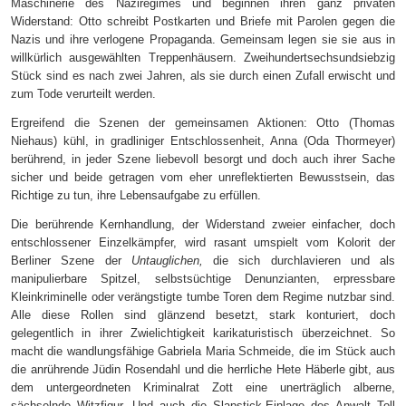
Maschinerie des Naziregimes und beginnen ihren ganz privaten
Widerstand: Otto schreibt Postkarten und Briefe mit Parolen gegen die
Nazis und ihre verlogene Propaganda. Gemeinsam legen sie sie aus in
willkürlich ausgewählten Treppenhäusern. Zweihundertsechsundsiebzig
Stück sind es nach zwei Jahren, als sie durch einen Zufall erwischt und
zum Tode verurteilt werden.
Ergreifend die Szenen der gemeinsamen Aktionen: Otto (Thomas
Niehaus) kühl, in gradliniger Entschlossenheit, Anna (Oda Thormeyer)
berührend, in jeder Szene liebevoll besorgt und doch auch ihrer Sache
sicher und beide getragen vom eher unreflektierten Bewusstsein, das
Richtige zu tun, ihre Lebensaufgabe zu erfüllen.
Die berührende Kernhandlung, der Widerstand zweier einfacher, doch
entschlossener Einzelkämpfer, wird rasant umspielt vom Kolorit der
Berliner Szene der
Untauglichen,
die sich durchlavieren und als
manipulierbare Spitzel, selbstsüchtige Denunzianten, erpressbare
Kleinkriminelle oder verängstigte tumbe Toren dem Regime nutzbar sind.
Alle diese Rollen sind glänzend besetzt, stark konturiert, doch
gelegentlich in ihrer Zwielichtigkeit karikaturistisch überzeichnet. So
macht die wandlungsfähige Gabriela Maria Schmeide, die im Stück auch
die anrührende Jüdin Rosendahl und die herrliche Hete Häberle gibt, aus
dem untergeordneten Kriminalrat Zott eine unerträglich alberne,
sächselnde Witzfigur. Und auch die Slapstick-Einlage des Anwalt Toll