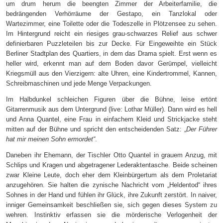
um drum herum die beengten Zimmer der Arbeiterfamilie, die
bedrängenden Verhörräume der Gestapo, ein Tanzlokal oder
Wartezimmer, eine Toilette oder die Todeszelle in Plötzensee zu sehen.
Im Hintergrund reicht ein riesiges grau-schwarzes Relief aus schwer
definierbaren Puzzleteilen bis zur Decke. Für Eingeweihte ein Stück
Berliner Stadtplan des Quartiers, in dem das Drama spielt. Erst wenn es
heller wird, erkennt man auf dem Boden davor Gerümpel, vielleicht
Kriegsmüll aus den Vierzigern: alte Uhren, eine Kindertrommel, Kannen,
Schreibmaschinen und jede Menge Verpackungen.
Im Halbdunkel schleichen Figuren über die Bühne, leise ertönt
Gitarrenmusik aus dem Untergrund (live: Lothar Müller). Dann wird es hell
und Anna Quantel, eine Frau in einfachem Kleid und Strickjacke steht
mitten auf der Bühne und spricht den entscheidenden Satz: „
Der Führer
hat mir meinen Sohn ermordet“
.
Daneben ihr Ehemann, der Tischler Otto Quantel in grauem Anzug, mit
Schlips und Kragen und abgetragener Lederaktentasche. Beide scheinen
zwar Kleine Leute, doch eher dem Kleinbürgertum als dem Proletariat
anzugehören. Sie halten die zynische Nachricht vom „Heldentod“ ihres
Sohnes in der Hand und fühlen ihr Glück, ihre Zukunft zerstört. In naiver,
inniger Gemeinsamkeit beschließen sie, sich gegen dieses System zu
wehren. Instinktiv erfassen sie die mörderische Verlogenheit der