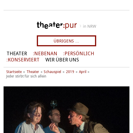
ÜBRIGENS …
THEATER
NEBENAN
PERSÖNLICH
KONSERVIERT
WIR ÜBER UNS
Startseite
Theater
Schauspiel
2019
April
Jeder stirbt für sich allein