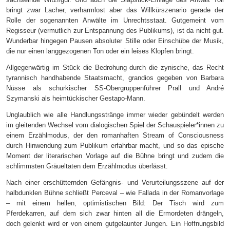
bringt zwar Lacher, verharmlost aber das Willkürszenario gerade der
Rolle der sogenannten Anwälte im Unrechtsstaat. Gutgemeint vom
Regisseur (vermutlich zur Entspannung des Publikums), ist da nicht gut.
Wunderbar hingegen Pausen absoluter Stille oder Einschübe der Musik,
die nur einen langgezogenen Ton oder ein leises Klopfen bringt.
Allgegenwärtig im Stück die Bedrohung durch die zynische, das Recht
tyrannisch handhabende Staatsmacht, grandios gegeben von Barbara
Nüsse als schurkischer SS-Obergruppenführer Prall und André
Szymanski als heimtückischer Gestapo-Mann.
Unglaublich wie alle Handlungsstränge immer wieder gebündelt werden
im gleitenden Wechsel vom dialogischen Spiel der Schauspieler*innen zu
einem Erzählmodus, der den romanhaften Stream of Consciousness
durch Hinwendung zum Publikum erfahrbar macht, und so das epische
Moment der literarischen Vorlage auf die Bühne bringt und zudem die
schlimmsten Gräueltaten dem Erzählmodus überlässt.
Nach einer erschütternden Gefängnis- und Verurteilungsszene auf der
halbdunklen Bühne schließt Perceval – wie Fallada in der Romanvorlage
– mit einem hellen, optimistischen Bild: Der Tisch wird zum
Pferdekarren, auf dem sich zwar hinten all die Ermordeten drängeln,
doch gelenkt wird er von einem gutgelaunter Jungen. Ein Hoffnungsbild