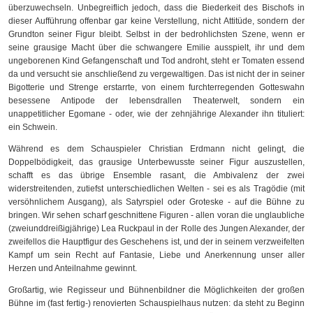
überzuwechseln. Unbegreiflich jedoch, dass die Biederkeit des Bischofs in
dieser Aufführung offenbar gar keine Verstellung, nicht Attitüde, sondern der
Grundton seiner Figur bleibt. Selbst in der bedrohlichsten Szene, wenn er
seine grausige Macht über die schwangere Emilie ausspielt, ihr und dem
ungeborenen Kind Gefangenschaft und Tod androht, steht er Tomaten essend
da und versucht sie anschließend zu vergewaltigen. Das ist nicht der in seiner
Bigotterie und Strenge erstarrte, von einem furchterregenden Gotteswahn
besessene Antipode der lebensdrallen Theaterwelt, sondern ein
unappetitlicher Egomane - oder, wie der zehnjährige Alexander ihn tituliert:
ein Schwein.
Während es dem Schauspieler Christian Erdmann nicht gelingt, die
Doppelbödigkeit, das grausige Unterbewusste seiner Figur auszustellen,
schafft es das übrige Ensemble rasant, die Ambivalenz der zwei
widerstreitenden, zutiefst unterschiedlichen Welten - sei es als Tragödie (mit
versöhnlichem Ausgang), als Satyrspiel oder Groteske - auf die Bühne zu
bringen. Wir sehen scharf geschnittene Figuren - allen voran die unglaubliche
(zweiunddreißigjährige) Lea Ruckpaul in der Rolle des Jungen Alexander, der
zweifellos die Hauptfigur des Geschehens ist, und der in seinem verzweifelten
Kampf um sein Recht auf Fantasie, Liebe und Anerkennung unser aller
Herzen und Anteilnahme gewinnt.
Großartig, wie Regisseur und Bühnenbildner die Möglichkeiten der großen
Bühne im (fast fertig-) renovierten Schauspielhaus nutzen: da steht zu Beginn