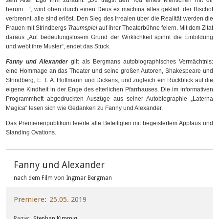
herum…“, wird oben durch einen Deus ex machina alles geklärt: der Bischof
verbrennt, alle sind erlöst. Den Sieg des Irrealen über die Realität werden die
Frauen mit Strindbergs
Traumspiel
auf ihrer Theaterbühne feiern. Mit dem Zitat
daraus „Auf bedeutungslosem Grund der Wirklichkeit spinnt die Einbildung
und webt ihre Muster“, endet das Stück.
Fanny und Alexander
gilt als Bergmans autobiographisches Vermächtnis:
eine Hommage an das Theater und seine großen Autoren, Shakespeare und
Strindberg, E. T. A. Hoffmann und Dickens, und zugleich ein Rückblick auf die
eigene Kindheit in der Enge des elterlichen Pfarrhauses. Die im informativen
Programmheft abgedruckten Auszüge aus seiner Autobiographie „Laterna
Magica“ lesen sich wie Gedanken zu Fanny und Alexander.
Das Premierenpublikum feierte alle Beteiligten mit begeistertem Applaus und
Standing Ovations.
Fanny und Alexander
nach dem Film von Ingmar Bergman
Premiere
25.05. 2019
Regie
Stephan Kimmig