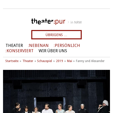
ÜBRIGENS …
THEATER
NEBENAN
PERSÖNLICH
KONSERVIERT
WIR ÜBER UNS
Startseite
Theater
Schauspiel
2019
Mai
Fanny und Alexander