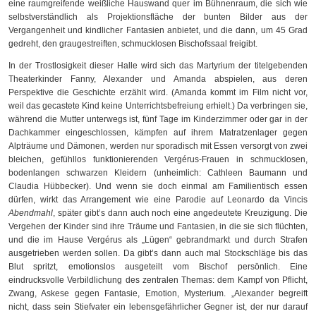
eine raumgreifende weißliche Hauswand quer im Bühnenraum, die sich wie
selbstverständlich als Projektionsfläche der bunten Bilder aus der
Vergangenheit und kindlicher Fantasien anbietet, und die dann, um 45 Grad
gedreht, den graugestreiften, schmucklosen Bischofssaal freigibt.
In der Trostlosigkeit dieser Halle wird sich das Martyrium der titelgebenden
Theaterkinder Fanny, Alexander und Amanda abspielen, aus deren
Perspektive die Geschichte erzählt wird. (Amanda kommt im Film nicht vor,
weil das gecastete Kind keine Unterrichtsbefreiung erhielt.) Da verbringen sie,
während die Mutter unterwegs ist, fünf Tage im Kinderzimmer oder gar in der
Dachkammer eingeschlossen, kämpfen auf ihrem Matratzenlager gegen
Alpträume und Dämonen, werden nur sporadisch mit Essen versorgt von zwei
bleichen, gefühllos funktionierenden Vergérus-Frauen in schmucklosen,
bodenlangen schwarzen Kleidern (unheimlich: Cathleen Baumann und
Claudia Hübbecker). Und wenn sie doch einmal am Familientisch essen
dürfen, wirkt das Arrangement wie eine Parodie auf Leonardo da Vincis
Abendmahl
, später gibt’s dann auch noch eine angedeutete Kreuzigung. Die
Vergehen der Kinder sind ihre Träume und Fantasien, in die sie sich flüchten,
und die im Hause Vergérus als „Lügen“ gebrandmarkt und durch Strafen
ausgetrieben werden sollen. Da gibt’s dann auch mal Stockschläge bis das
Blut spritzt, emotionslos ausgeteilt vom Bischof persönlich. Eine
eindrucksvolle Verbildlichung des zentralen Themas: dem Kampf von Pflicht,
Zwang, Askese gegen Fantasie, Emotion, Mysterium. „Alexander begreift
nicht, dass sein Stiefvater ein lebensgefährlicher Gegner ist, der nur darauf