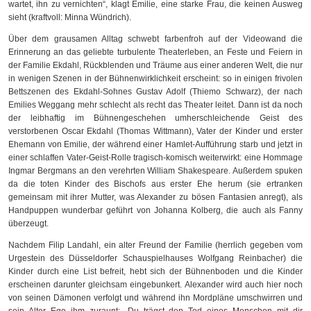
wartet, ihn zu vernichten“, klagt Emilie, eine starke Frau, die keinen Ausweg
sieht (kraftvoll: Minna Wündrich).
Über dem grausamen Alltag schwebt farbenfroh auf der
Videowand
die
Erinnerung an das geliebte turbulente Theaterleben, an Feste und Feiern in
der Familie Ekdahl, Rückblenden und Träume aus einer anderen Welt, die nur
in wenigen Szenen in der Bühnenwirklichkeit erscheint: so in einigen frivolen
Bettszenen des Ekdahl-Sohnes Gustav Adolf (Thiemo Schwarz), der nach
Emilies Weggang mehr schlecht als recht das Theater leitet. Dann ist da noch
der leibhaftig im Bühnengeschehen umherschleichende Geist des
verstorbenen Oscar Ekdahl (Thomas Wittmann), Vater der Kinder und erster
Ehemann von Emilie, der während einer Hamlet-Aufführung starb und jetzt in
einer schlaffen Vater-Geist-Rolle tragisch-komisch weiterwirkt: eine Hommage
Ingmar Bergmans an den verehrten William Shakespeare. Außerdem spuken
da die toten Kinder des Bischofs aus erster Ehe herum (sie ertranken
gemeinsam mit ihrer Mutter, was Alexander zu bösen Fantasien anregt), als
Handpuppen
wunderbar geführt von Johanna Kolberg, die auch als Fanny
überzeugt.
Nachdem Filip Landahl, ein alter Freund der Familie (herrlich gegeben vom
Urgestein des Düsseldorfer Schauspielhauses Wolfgang Reinbacher) die
Kinder durch eine List befreit, hebt sich der Bühnenboden und die Kinder
erscheinen darunter gleichsam eingebunkert. Alexander wird auch hier noch
von seinen Dämonen verfolgt und während ihn Mordpläne umschwirren und
sein Alter Ego ihm zuraunt: „Du trägst den Tod eines Menschen mit dir