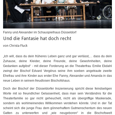
Fanny und Alexander im Schauspielhaus Düsseldorf
Und die Fantasie hat doch recht
von Christa Fluck
„Ich will, dass du dein früheres Leben ganz und gar verlässt,… dass du dein
Zuhause, deine Kleider, deine Freunde, deine Gewohnheiten, deine
Gedanken aufgibst“ - mit dieser Forderung an die Theaterfrau Emilie Ekdahl
zwingt der Bischof Edvard Vergérus seine ihm soeben angetraute zweite
Ehefrau und ihre Kinder aus erster Ehe Fanny, Alexander und Amanda in das
neue Leben in seinem freudlosen Bischofshaus.
Doch der Bischof der Düsseldorfer Inszenierung spricht diese feindseligen
Worte mit so freundlicher Gelassenheit, dass man sein Verständnis für die
Theaterfamilie so gar nicht geheuchelt, nicht als übergriffige Maskerade,
sondern als wohlmeinendes Willkommen verstehen könnte. Und in der Tat
scheint sich die junge Frau dem gönnerhaftem Gutmenschentum des neuen
Gatten zu unterwerfen und „wie neugeboren“ in die Bischofswelt