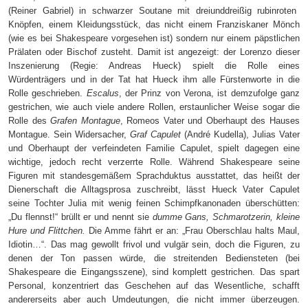
(Reiner Gabriel) in schwarzer Soutane mit dreiunddreißig rubinroten
Knöpfen, einem Kleidungsstück, das nicht einem Franziskaner Mönch
(wie es bei Shakespeare vorgesehen ist) sondern nur einem päpstlichen
Prälaten oder Bischof zusteht. Damit ist angezeigt: der Lorenzo dieser
Inszenierung (Regie: Andreas Hueck) spielt die Rolle eines
Würdenträgers und in der Tat hat Hueck ihm alle Fürstenworte in die
Rolle geschrieben.
Escalus
, der Prinz von Verona, ist demzufolge ganz
gestrichen, wie auch viele andere Rollen, erstaunlicher Weise sogar die
Rolle des
Grafen Montague
, Romeos Vater und Oberhaupt des Hauses
Montague. Sein Widersacher,
Graf Capulet
(André Kudella), Julias Vater
und Oberhaupt der verfeindeten Familie Capulet, spielt dagegen eine
wichtige, jedoch recht verzerrte Rolle. Während Shakespeare seine
Figuren mit standesgemäßem Sprachduktus ausstattet, das heißt der
Dienerschaft die Alltagsprosa zuschreibt, lässt Hueck Vater Capulet
seine Tochter Julia mit wenig feinen Schimpfkanonaden überschütten:
„Du flennst!“ brüllt er und nennt sie
dumme Gans, Schmarotzerin, kleine
Hure und Flittchen.
Die Amme fährt er an: „Frau Oberschlau halts Maul,
Idiotin…“. Das mag gewollt frivol und vulgär sein, doch die Figuren, zu
denen der Ton passen würde, die streitenden Bediensteten (bei
Shakespeare die Eingangsszene), sind komplett gestrichen. Das spart
Personal, konzentriert das Geschehen auf das Wesentliche, schafft
andererseits aber auch Umdeutungen, die nicht immer überzeugen.