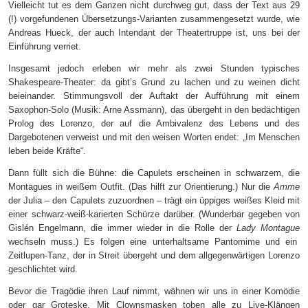
Vielleicht tut es dem Ganzen nicht durchweg gut, dass der Text aus 29
(!) vorgefundenen Übersetzungs-Varianten zusammengesetzt wurde, wie
Andreas Hueck, der auch Intendant der Theatertruppe ist, uns bei der
Einführung verriet.
Insgesamt jedoch erleben wir mehr als zwei Stunden typisches
Shakespeare-Theater: da gibt’s Grund zu lachen und zu weinen dicht
beieinander. Stimmungsvoll der Auftakt der Aufführung mit einem
Saxophon-Solo (Musik: Arne Assmann), das übergeht in den bedächtigen
Prolog des Lorenzo, der auf die Ambivalenz des Lebens und des
Dargebotenen verweist und mit den weisen Worten endet: „Im Menschen
leben beide Kräfte“.
Dann füllt sich die Bühne: die Capulets erscheinen in schwarzem, die
Montagues in weißem Outfit. (Das hilft zur Orientierung.) Nur die
Amme
der Julia – den Capulets zuzuordnen – trägt ein üppiges weißes Kleid mit
einer schwarz-weiß-karierten Schürze darüber. (Wunderbar gegeben von
Gislén Engelmann, die immer wieder in die Rolle der
Lady Montague
wechseln muss.) Es folgen eine unterhaltsame Pantomime und ein
Zeitlupen-Tanz, der in Streit übergeht und dem allgegenwärtigen Lorenzo
geschlichtet wird.
Bevor die Tragödie ihren Lauf nimmt, wähnen wir uns in einer Komödie
oder gar Groteske. Mit Clownsmasken toben alle zu Live-Klängen