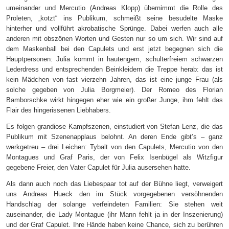
umeinander und Mercutio (Andreas Klopp) übernimmt die Rolle des
Proleten, „kotzt“ ins Publikum, schmeißt seine besudelte Maske
hinterher und vollführt akrobatische Sprünge. Dabei werfen auch alle
anderen mit obszönen Worten und Gesten nur so um sich. Wir sind auf
dem Maskenball bei den Capulets und erst jetzt begegnen sich die
Hauptpersonen: Julia kommt in hautengem, schulterfreiem schwarzen
Lederdress und entsprechenden Beinkleidern die Treppe herab: das ist
kein Mädchen von fast
v
ierzehn
Jahren
, das ist eine junge Frau (als
solche gegeben von Julia Borgmeier). Der Romeo des Florian
Bamborschke wirkt hingegen eher wie ein großer Junge, ihm fehlt das
Flair des hingerissenen Liebhabers.
Es folgen grandiose Kampfszenen, einstudiert von Stefan Lenz, die das
Publikum mit Szenenapplaus belohnt. An deren Ende gibt’s – ganz
werkgetreu – drei Leichen: Tybalt von den Capulets, Mercutio von den
Montagues und Graf Paris, der von Felix Isenbügel als Witzfigur
gegebene Freier, den Vater Capulet für Julia ausersehen hatte.
Als dann auch noch das Liebespaar tot auf der Bühne liegt, verweigert
uns Andreas Hueck den im Stück vorgegebenen versöhnenden
Handschlag der solange verfeindeten Familien: Sie stehen weit
auseinander, die Lady Montague (ihr Mann fehlt ja in der Inszenierung)
und der Graf Capulet. Ihre Hände haben keine Chance, sich zu berühren