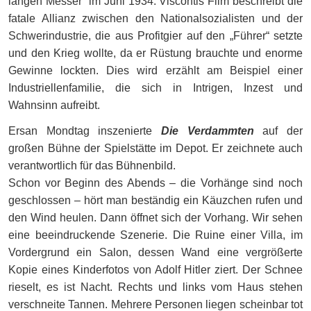
langen Messer“ im Juni 1934. Viscontis Film beschreibt die
fatale Allianz zwischen den Nationalsozialisten und der
Schwerindustrie, die aus Profitgier auf den „Führer“ setzte
und den Krieg wollte, da er Rüstung brauchte und enorme
Gewinne lockten. Dies wird erzählt am Beispiel einer
Industriellenfamilie, die sich in Intrigen, Inzest und
Wahnsinn aufreibt.
Ersan Mondtag inszenierte
Die Verdammten
auf der
großen Bühne der Spielstätte im Depot. Er zeichnete auch
verantwortlich für das Bühnenbild.
Schon vor Beginn des Abends – die Vorhänge sind noch
geschlossen – hört man beständig ein Käuzchen rufen und
den Wind heulen. Dann öffnet sich der Vorhang. Wir sehen
eine beeindruckende Szenerie. Die Ruine einer Villa, im
Vordergrund ein Salon, dessen Wand eine vergrößerte
Kopie eines Kinderfotos von Adolf Hitler ziert. Der Schnee
rieselt, es ist Nacht. Rechts und links vom Haus stehen
verschneite Tannen. Mehrere Personen liegen scheinbar tot