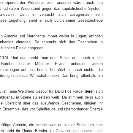
en Spuren der Plünderei, zum anderen wären auch ihre
t radikalem Widerstand gegen das kapitalistische System.
Giovanni. Denn er versucht sich abzugrenzen vom
lasse zugehörig, sieht er sich durch seine Gesetzestreue
ch Antonia und Margherita immer weiter in Lügen, erfinden
enkenlos einreden. So schraubt sich das Geschehen in
furiosen Finale entgegen.
1974. Und das merkt man dem Stück an - auch in der
orchert-Theater Münster. Etwas antiquiert wirken
inteilungen auf uns heute. Da nützt es auch nichts, die
kungen auf das Wirtschaftsleben. Das bringt allenfalls ein
ist Tanja Weidners Gespür für Dario Fos Farce,
deren
sich
punktgenau in Szene zu setzen weiß. Da stimmen denn auch
 Übersicht über das ausufernde Geschehen, dirigiert ihr
ein Ensemble, das vor Spielfreude und überbordender Energie
räftige Antonia, die schlichtweg an keiner Stelle um eine
ch steht ihr Florian Bender als Giovanni, der ohne mit der