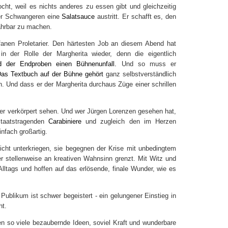
t, weil es nichts anderes zu essen gibt und gleichzeitig
ner Schwangeren eine
Salatsauce
austritt. Er schafft es, den
ahrbar zu machen.
ofanen Proletarier. Den härtesten Job an diesem Abend hat
in der Rolle der Margherita wieder, denn die eigentlich
d der Endproben
einen Bühnenunfall.
Und so muss er
as Text
buch
auf der Bühne gehört
ganz selbstverständlich
. Und dass er der Margherita durchaus Züge einer schrillen
ler verkörpert sehen. Und wer Jürgen Lorenzen gesehen hat,
taatstragenden
Carabinier
e
und zugleich den im Herzen
infach großartig.
icht unterkriegen, sie begegnen der Krise mit unbedingtem
r stellenweise an kreativen Wahnsinn grenzt. Mit Witz und
lltags und hoffen auf das erlösende, finale Wunder, wie es
 Publikum ist schwer begeistert - ein gelungener Einstieg in
ht.
n so viele bezaubernde Ideen, soviel Kraft und wunderbare