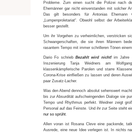
Probleme. Zum einen sucht die Polizei nach d
Ehemänner gar nicht einverstanden mit solcher Ar
Das gilt besonders für Antonias Ehemann 
„Lumpenproletariat“. Obwohl selbst der Arbeiterk
besser gestellt.
Um ihr Vorgehen zu verheimlichen, verstricken si
Schwangerschaften, die sie ihren Männern bed
rasantem Tempo mit immer schrilleren Tönen einem 
Dario Fo schrieb
Bezahlt wird nicht!
im Jahre 
Inszenierung Tanja Weidners am Wolfgang-B
klassenkämpferische Parolen und starre Klassene
Corona-Krise einfließen zu lassen und deren Auswir
paar Zusatz-Lacher.
Was den Abend dennoch absolut sehenswert macht, 
bis zur Absurdität aufschwingenden Dialoge sie 
Tempo und Rhythmus perfekt. Weidner zeigt große
Personal auf das Feinste. Und ihr zur Seite steht 
nur so
sprüht
.
Allen voran ist Rosana Cleve eine packende, tatk
Ausrede, eine neue Idee verlegen ist. In nichts na