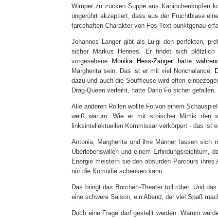
Wimper zu zucken Suppe aus Kaninchenköpfen koch
ungerührt akzeptiert, dass aus der Fruchtblase ei
farcehaften Charakter von Fos Text punktgenau erf
Johannes Langer gibt als Luigi den perfekten, pr
sicher Markus Hennes. Er findet sich plötzlich 
vorgesehene
Monika Hess-Zanger hatte
währen
Margherita sein. Das ist er mit viel Nonchalance.
D
dazu und auch die Souffleuse wird offen einbezogen
Drag-Queen verleiht, hätte Dario Fo sicher gefallen.
Alle anderen Rollen wollte Fo von einem Schauspie
weiß warum. Wie er mit stoischer Mimik den s
linksintellektuellen Kommissar verkörpert - das ist e
Antonia, Margherita und ihre Männer lassen sich n
Überlebenswillen und einem Erfindungsreichtum, de
Energie meistern sie den absurden Parcours ihres A
nur die Komödie schenken kann.
Das bringt das Borchert-Theater toll rüber. Und das
eine schwere Saison, ein Abend, der viel Spaß mac
Doch eine Frage darf gestellt werden. Warum werde