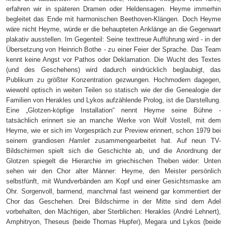
erfahren wir in späteren Dramen oder Heldensagen. Heyme immerhin
begleitet das Ende mit harmonischen Beethoven-Klängen. Doch Heyme
wäre nicht Heyme, würde er die behaupteten Anklänge an die Gegenwart
plakativ ausstellen. Im Gegenteil: Seine texttreue Aufführung wird - in der
Übersetzung von Heinrich Bothe - zu einer Feier der Sprache. Das Team
kennt keine Angst vor Pathos oder Deklamation. Die Wucht des Textes
(und des Geschehens) wird dadurch eindrücklich beglaubigt, das
Publikum zu größter Konzentration gezwungen. Hochmodern dagegen,
wiewohl optisch in weiten Teilen so statisch wie der die Genealogie der
Familien von Herakles und Lykos aufzählende Prolog, ist die Darstellung.
Eine „Glotzen-köpfige Installation“ nennt Heyme seine Bühne -
tatsächlich erinnert sie an manche Werke von Wolf Vostell, mit dem
Heyme, wie er sich im Vorgespräch zur Preview erinnert, schon 1979 bei
seinem grandiosen
Hamlet
zusammengearbeitet hat. Auf neun TV-
Bildschirmen spielt sich die Geschichte ab, und die Anordnung der
Glotzen spiegelt die Hierarchie im griechischen Theben wider: Unten
sehen wir den Chor alter Männer: Heyme, den Meister persönlich
selbstfünft, mit Wundverbänden am Kopf und einer Gesichtsmaske am
Ohr. Sorgenvoll, barmend, manchmal fast weinend gar kommentiert der
Chor das Geschehen. Drei Bildschirme in der Mitte sind dem Adel
vorbehalten, den Mächtigen, aber Sterblichen: Herakles (André Lehnert),
Amphitryon, Theseus (beide Thomas Hupfer), Megara und Lykos (beide