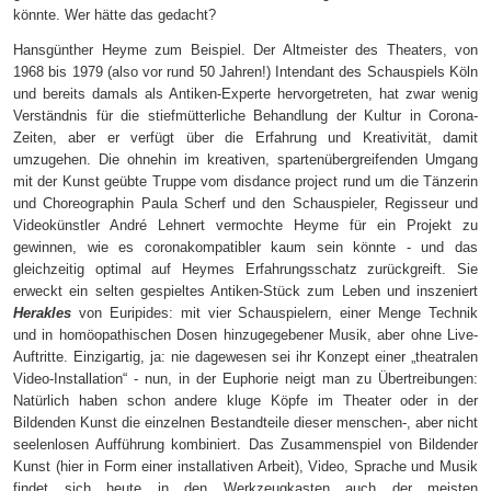
könnte. Wer hätte das gedacht?
Hansgünther Heyme zum Beispiel. Der Altmeister des Theaters, von
1968 bis 1979 (also vor rund 50 Jahren!) Intendant des Schauspiels Köln
und bereits damals als Antiken-Experte hervorgetreten, hat zwar wenig
Verständnis für die stiefmütterliche Behandlung der Kultur in Corona-
Zeiten, aber er verfügt über die Erfahrung und Kreativität, damit
umzugehen. Die ohnehin im kreativen, spartenübergreifenden Umgang
mit der Kunst geübte Truppe vom disdance project rund um die Tänzerin
und Choreographin Paula Scherf und den Schauspieler, Regisseur und
Videokünstler André Lehnert vermochte Heyme für ein Projekt zu
gewinnen, wie es coronakompatibler kaum sein könnte - und das
gleichzeitig optimal auf Heymes Erfahrungsschatz zurückgreift. Sie
erweckt ein selten gespieltes Antiken-Stück zum Leben und inszeniert
Herakles
von Euripides: mit vier Schauspielern, einer Menge Technik
und in homöopathischen Dosen hinzugegebener Musik, aber ohne Live-
Auftritte. Einzigartig, ja: nie dagewesen sei ihr Konzept einer „theatralen
Video-Installation“ - nun, in der Euphorie neigt man zu Übertreibungen:
Natürlich haben schon andere kluge Köpfe im Theater oder in der
Bildenden Kunst die einzelnen Bestandteile dieser menschen-, aber nicht
seelenlosen Aufführung kombiniert. Das Zusammenspiel von Bildender
Kunst (hier in Form einer installativen Arbeit), Video, Sprache und Musik
findet sich heute in den Werkzeugkasten auch der meisten