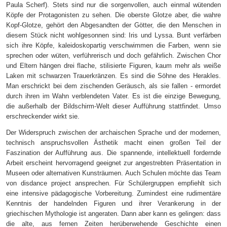
Paula Scherf). Stets sind nur die sorgenvollen, auch einmal wütenden
Köpfe der Protagonisten zu sehen. Die oberste Glotze aber, die wahre
Kopf-Glotze, gehört den Abgesandten der Götter, die den Menschen in
diesem Stück nicht wohlgesonnen sind: Iris und Lyssa. Bunt verfärben
sich ihre Köpfe, kaleidoskopartig verschwimmen die Farben, wenn sie
sprechen oder wüten, verführerisch und doch gefährlich. Zwischen Chor
und Eltern hängen drei flache, stilisierte Figuren, kaum mehr als weiße
Laken mit schwarzen Trauerkränzen. Es sind die Söhne des Herakles.
Man erschrickt bei dem zischenden Geräusch, als sie fallen - ermordet
durch ihren im Wahn verblendeten Vater. Es ist die einzige Bewegung,
die außerhalb der Bildschirm-Welt dieser Aufführung stattfindet. Umso
erschreckender wirkt sie.
Der Widerspruch zwischen der archaischen Sprache und der modernen,
technisch anspruchsvollen Ästhetik macht einen großen Teil der
Faszination der Aufführung aus. Die spannende, intellektuell fordernde
Arbeit erscheint hervorragend geeignet zur angestrebten Präsentation in
Museen oder alternativen Kunsträumen. Auch Schulen möchte das Team
von disdance project ansprechen. Für Schülergruppen empfiehlt sich
eine intensive pädagogische Vorbereitung. Zumindest eine rudimentäre
Kenntnis der handelnden Figuren und ihrer Verankerung in der
griechischen Mythologie ist angeraten. Dann aber kann es gelingen: dass
die alte, aus fernen Zeiten herüberwehende Geschichte einen