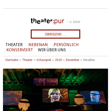
ÜBRIGENS …
THEATER
NEBENAN
PERSÖNLICH
KONSERVIERT
WIR ÜBER UNS
Startseite
Theater
Schauspiel
2020
Dezember
Herakles