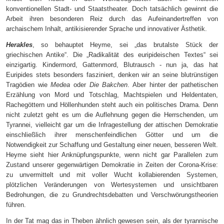
konventionellen Stadt- und Staatstheater. Doch tatsächlich gewinnt die
Arbeit ihren besonderen Reiz durch das Aufeinandertreffen von
archaischem Inhalt, antikisierender Sprache und innovativer Ästhetik.
Herakles
, so behauptet Heyme, sei „das brutalste Stück der
griechischen Antike“. Die „Radikalität des euripideischen Textes“ sei
einzigartig. Kindermord, Gattenmord, Blutrausch - nun ja, das hat
Euripides stets besonders fasziniert, denken wir an seine blutrünstigen
Tragödien wie
Medea
oder
Die Bakchen
. Aber hinter der pathetischen
Erzählung von Mord und Totschlag, Machtspielen und Heldentaten,
Rachegöttern und Höllenhunden steht auch ein politisches Drama. Denn
nicht zuletzt geht es um die Auflehnung gegen die Herrschenden, um
Tyrannei, vielleicht gar um die Infragestellung der attischen Demokratie
einschließlich ihrer menschenfeindlichen Götter und um die
Notwendigkeit zur Schaffung und Gestaltung einer neuen, besseren Welt.
Heyme sieht hier Anknüpfungspunkte, wenn nicht gar Parallelen zum
Zustand unserer gegenwärtigen Demokratie in Zeiten der Corona-Krise:
zu unvermittelt und mit voller Wucht kollabierenden Systemen,
plötzlichen Veränderungen von Wertesystemen und unsichtbaren
Bedrohungen, die zu Grundrechtsdebatten und Verschwörungstheorien
führen.
In der Tat mag das in Theben ähnlich gewesen sein, als der tyrannische