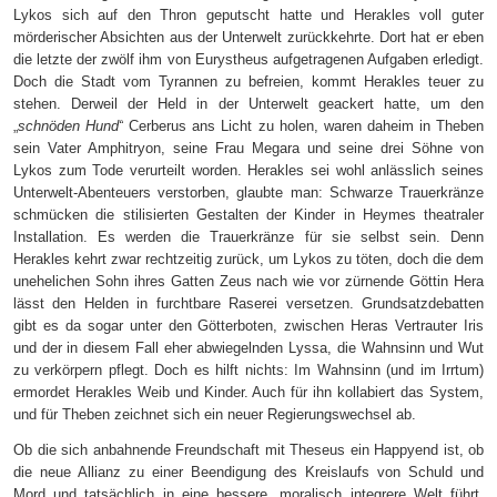
Lykos sich auf den Thron geputscht hatte und Herakles voll guter
mörderischer Absichten aus der Unterwelt zurückkehrte. Dort hat er eben
die letzte der zwölf ihm von Eurystheus aufgetragenen Aufgaben erledigt.
Doch d
ie Stadt vom Tyrannen zu befreien, kommt Herakles teuer zu
stehen. Derweil der Held in der Unterwelt geackert hatte, um den
„
schnöden Hund“
Cerberus ans Licht zu holen, waren daheim in Theben
sein Vater Amphitryon, seine Frau Megara und seine drei Söhne von
Lykos zum Tode verurteilt worden. Herakles sei wohl anlässlich seines
Unterwelt-Abenteuers verstorben, glaubte man: Schwarze Trauerkränze
schmücken die stilisierten Gestalten der Kinder in Heymes theatraler
Installation. Es werden die Trauerkränze für sie selbst sein. Denn
Herakles kehrt zwar rechtzeitig zurück, um Lykos zu töten, doch die dem
unehelichen Sohn ihres Gatten Zeus nach wie vor zürnende Göttin Hera
lässt den Helden in furchtbare Raserei versetzen. Grundsatzdebatten
gibt es da sogar unter den Götterboten, zwischen Heras Vertrauter Iris
und der in diesem Fall eher abwiegelnden Lyssa, die Wahnsinn und Wut
zu verkörpern pflegt. Doch es hilft nichts: Im Wahnsinn (und im Irrtum)
ermordet Herakles Weib und Kinder. Auch für ihn kollabiert das System,
und für Theben zeichnet sich ein neuer Regierungswechsel ab.
Ob die sich anbahnende Freundschaft mit Theseus ein Happyend ist, ob
die neue Allianz zu einer Beendigung des Kreislaufs von Schuld und
Mord und tatsächlich in eine bessere, moralisch integrere Welt führt,