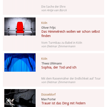
Die Sache der Ehre
von Antje van Bürck
Köln
Oliver Frljic
Das Himmelreich wollen wir schon selbst
finden
Vom Turmbau zu Babel in Köln
von Dietmar Zimmermann
Köln
Thees Uhlmann
Sophia, der Tod und ich
Mit dem Rasenmäher der Endlichkeit auf Tour
von Dietmar Zimmermann
Düsseldorf
Max Porter
Trauer ist das Ding mit Federn