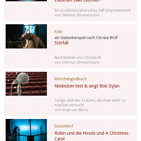
Zwischen zwei Stürmen
Ein postkolonialistisches Self-Empowerment
von Dietmar Zimmermann
Köln
ein Gedankenspiel nach Christa Wolf
Störfall
Nachdenken von Christa W.
von Dietmar Zimmermann
Mönchengladbach
Niedecken liest & singt Bob Dylan
Songs sind wie Träume, die man wahr zu
machen versucht
von Antje van Bürck
Düsseldorf
Robin und die Hoods und A Christmas
Carol