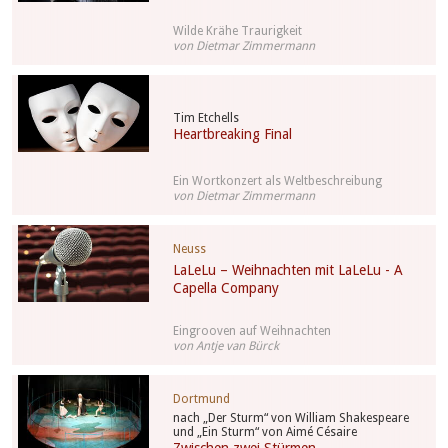
Wilde Krähe Traurigkeit
von Dietmar Zimmermann
Tim Etchells
Heartbreaking Final
Ein Wortkonzert als Weltbeschreibung
von Dietmar Zimmermann
Neuss
LaLeLu – Weihnachten mit LaLeLu - A
Capella Company
Eingrooven auf Weihnachten
von Antje van Bürck
Dortmund
nach „Der Sturm“ von William Shakespeare
und „Ein Sturm“ von Aimé Césaire