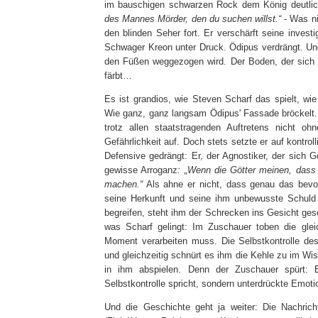
im bauschigen schwarzen Rock dem König deutlich,
des Mannes Mörder, den du suchen willst.“
- Was ni
den blinden Seher fort. Er verschärft seine inves
Schwager Kreon unter Druck. Ödipus verdrängt. Un
den Füßen weggezogen wird. Der Boden, der sich d
färbt…
Es ist grandios, wie Steven Scharf das spielt, wi
Wie ganz, ganz langsam Ödipus' Fassade bröckelt
trotz allen staatstragenden Auftretens nicht o
Gefährlichkeit auf. Doch stets setzte er auf kontrol
Defensive gedrängt: Er, der Agnostiker, der sich 
gewisse Arroganz
: „Wenn die Götter meinen, dass 
machen.“
Als ahne er nicht, dass genau das bevo
seine Herkunft und seine ihm unbewusste Schuld
begreifen, steht ihm der Schrecken ins Gesicht gesc
was Scharf gelingt: Im Zuschauer toben die gle
Moment verarbeiten muss. Die Selbstkontrolle des
und gleichzeitig schnürt es ihm die Kehle zu im W
in ihm abspielen. Denn der Zuschauer spürt: E
Selbstkontrolle spricht, sondern unterdrückte Emotio
Und die Geschichte geht ja weiter: Die Nachric