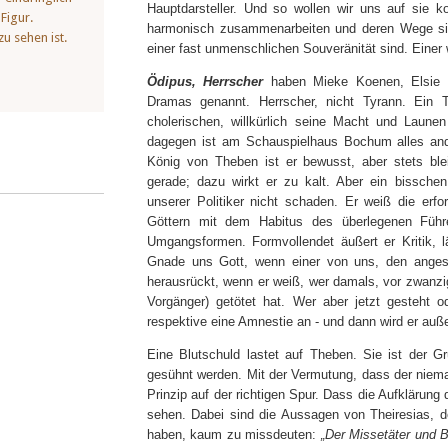
Hauptdarsteller. Und so wollen wir uns auf sie 
Figur.
harmonisch zusammenarbeiten und deren Wege si
u sehen ist.
einer fast unmenschlichen Souveränität sind. Ein
Ödipus, Herrscher
haben Mieke Koenen, Elsie 
Dramas genannt. Herrscher, nicht Tyrann. Ein 
cholerischen, willkürlich seine Macht und Laun
dagegen ist am Schauspielhaus Bochum alles andere
König von Theben ist er bewusst, aber stets blei
gerade; dazu wirkt er zu kalt. Aber ein bissche
unserer Politiker nicht schaden. Er weiß die erfo
Göttern mit dem Habitus des überlegenen Führ
Umgangsformen. Formvollendet äußert er Kritik,
Gnade uns Gott, wenn einer von uns, den angesp
herausrückt, wenn er weiß, wer damals, vor zwanzi
Vorgänger) getötet hat. Wer aber jetzt gesteht
respektive eine Amnestie an - und dann wird er auß
Eine Blutschuld lastet auf Theben. Sie ist der G
gesühnt werden. Mit der Vermutung, dass der niemal
Prinzip auf der richtigen Spur. Dass die Aufklärung 
sehen. Dabei sind die Aussagen von Theiresias, 
haben, kaum zu missdeuten:
„Der Missetäter und 