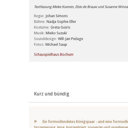
Textfassung Mieke Koenen, Elsie de Brauw und Susanne Winna
Regie
Johan Simons
Bühne
Nadja Sophie Eller
Kostüme
Greta Goiris
Musik
Mieko Suzuki
Sounddesign
Will-Jan Pielage
Fotos
Michael Saup
Schauspielhaus Bochum
Kurz und bündig
Ein formvollendetes Königspaar - und eine formvol
Inszenierung, leise, konzentriert, souverän und ungeheuer