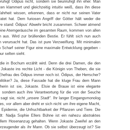
ruhigt Ödipus nicht, sondern sie beunruhigt ihn eher. Man
ten klammert und gleichzeitig intuitiv weiß, dass ihn diese
ahrheit wissen, erkennen, dass er nicht nur seinen Vater
atet hat. Dem furiosen Angriff der Götter hält weder die
nsive stand: Ödipus‘ Abwehr bricht zusammen. Schwer atmend
n seine Atemgeräusche im gesamten Raum, kommen von allen
n aus. Wird zur brüllenden Bestie. Er fühlt sich nun auch
en verursacht hat. Das ist pure Verzweiflung. Mit minimalen
 Scharf seiner Figur eine maximale Entwicklung gegeben -
nur selten sieht.
 die in Bochum erzählt wird. Denn die drei Damen, die den
Jokaste ins rechte Licht - die Königin von Theben, die sie
Ehefrau des Ödipus immer noch ist. Ödipus, der Herrscher?
olitiker? Ja, diese Fassade hat die kluge Frau dem Mann
herin ist sie, Jokaste. Elsie de Brauw ist eine elegante
t, sondern auch ihre Verantwortung für die von der Seuche
 sagt sie, nicht
„unsere Stadt“
. Ihr langer Eingangsmonolog
nes, vor allem aber dreht er sich nicht um ihre eigene Macht,
Epidemie, die Unfruchtbarkeit der Pflanzen und Tiere. Die
adt: Nadja Sophie Ellers Bühne ist ein nahezu abstraktes
llem Hosenanzug gehalten. Wenn Jokaste Zweifel an den
rzeugender als ihr Mann. Ob sie selbst überzeugt ist? Sie