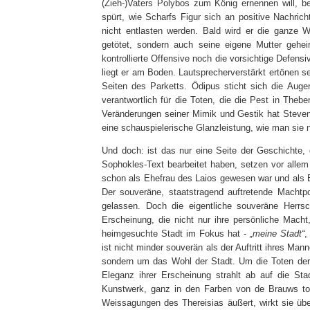
(Zieh-)Vaters Polybos zum König ernennen will, be
spürt, wie Scharfs Figur sich an positive Nachrich
nicht entlasten werden. Bald wird er die ganze W
getötet, sondern auch seine eigene Mutter geheir
kontrollierte Offensive noch die vorsichtige Defe
liegt er am Boden. Lautsprecherverstärkt ertöne
Seiten des Parketts. Ödipus sticht sich die Auge
verantwortlich für die Toten, die die Pest in Theb
Veränderungen seiner Mimik und Gestik hat Steven
eine schauspielerische Glanzleistung, wie man sie 
Und doch: ist das nur eine Seite der Geschichte,
Sophokles-Text bearbeitet haben, setzen vor allem 
schon als Ehefrau des Laios gewesen war und als 
Der souveräne, staatstragend auftretende Machtp
gelassen. Doch die eigentliche souveräne Herrsc
Erscheinung, die nicht nur ihre persönliche Mach
heimgesuchte Stadt im Fokus hat -
„meine Stadt“
,
ist nicht minder souverän als der Auftritt ihres Man
sondern um das Wohl der Stadt. Um die Toten der 
Eleganz ihrer Erscheinung strahlt ab auf die St
Kunstwerk, ganz in den Farben von de Brauws to
Weissagungen des Thereisias äußert, wirkt sie übe