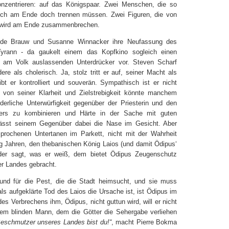
konzentrieren: auf das Königspaar. Zwei Menschen, die so
ch am Ende doch trennen müssen. Zwei Figuren, die von
er wird am Ende zusammenbrechen.
de Brauw und Susanne Winnacker ihre Neufassung des
Tyrann - da gaukelt einem das Kopfkino sogleich einen
en am Volk auslassenden Unterdrücker vor. Steven Scharf
 als cholerisch. Ja, stolz tritt er auf, seiner Macht als
bt er kontrolliert und souverän. Sympathisch ist er nicht
n von seiner Klarheit und Zielstrebigkeit könnte manchem
rderliche Unterwürfigkeit gegenüber der Priesterin und den
ers zu kombinieren und Härte in der Sache mit guten
 lässt seinem Gegenüber dabei die Nase im Gesicht. Aber
rochenen Untertanen im Parkett, nicht mit der Wahrheit
g Jahren, den thebanischen König Laios (und damit Ödipus‘
 oder sagt, was er weiß, dem bietet Ödipus Zeugenschutz
er Landes gebracht.
rund für die Pest, die die Stadt heimsucht, und sie muss
s aufgeklärte Tod des Laios die Ursache ist, ist Ödipus im
des Verbrechens ihm, Ödipus, nicht guttun wird, will er nicht
dem blinden Mann, dem die Götter die Sehergabe verliehen
Beschmutzer unseres Landes bist du!“
, macht Pierre Bokma