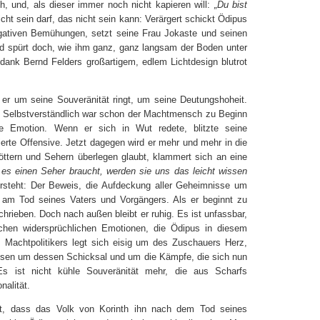
 und, als dieser immer noch nicht kapieren will:
„Du bist
cht sein darf, das nicht sein kann: Verärgert schickt Ödipus
tigativen Bemühungen, setzt seine Frau Jokaste und seinen
d spürt doch, wie ihm ganz, ganz langsam der Boden unter
ank Bernd Felders großartigem, edlem Lichtdesign blutrot
e er um seine Souveränität ringt, um seine Deutungshoheit.
. Selbstverständlich war schon der Machtmensch zu Beginn
hne Emotion. Wenn er sich in Wut redete, blitzte seine
lierte Offensive. Jetzt dagegen wird er mehr und mehr in die
Göttern und Sehern überlegen glaubt, klammert sich an eine
es einen Seher braucht, werden sie uns das leicht wissen
rsteht: Der Beweis, die Aufdeckung aller Geheimnisse um
 am Tod seines Vaters und Vorgängers. Als er beginnt zu
hrieben. Doch nach außen bleibt er ruhig. Es ist unfassbar,
ichen widersprüchlichen Emotionen, die Ödipus in diesem
 Machtpolitikers legt sich eisig um des Zuschauers Herz,
issen um dessen Schicksal und um die Kämpfe, die sich nun
s ist nicht kühle Souveränität mehr, die aus Scharfs
nalität.
ht, dass das Volk von Korinth ihn nach dem Tod seines