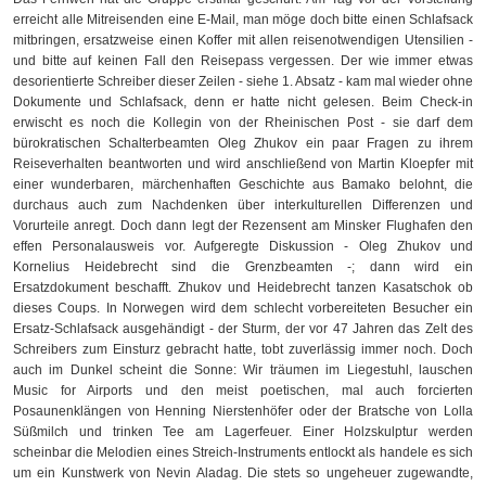
erreicht alle Mitreisenden eine E-Mail, man möge doch bitte einen Schlafsack
mitbringen, ersatzweise einen Koffer mit allen reisenotwendigen Utensilien -
und bitte auf keinen Fall den Reisepass vergessen. Der wie immer etwas
desorientierte Schreiber dieser Zeilen - siehe 1. Absatz - kam mal wieder ohne
Dokumente und Schlafsack, denn er hatte nicht gelesen. Beim Check-in
erwischt es noch die Kollegin von der Rheinischen Post - sie darf dem
bürokratischen Schalterbeamten Oleg Zhukov ein paar Fragen zu ihrem
Reiseverhalten beantworten und wird anschließend von Martin Kloepfer mit
einer wunderbaren, märchenhaften Geschichte aus Bamako belohnt, die
durchaus auch zum Nachdenken über interkulturellen Differenzen und
Vorurteile anregt. Doch dann legt der Rezensent am Minsker Flughafen den
effen Personalausweis vor. Aufgeregte Diskussion - Oleg Zhukov und
Kornelius Heidebrecht sind die Grenzbeamten -; dann wird ein
Ersatzdokument beschafft. Zhukov und Heidebrecht tanzen Kasatschok ob
dieses Coups. In Norwegen wird dem schlecht vorbereiteten Besucher ein
Ersatz-Schlafsack ausgehändigt - der Sturm, der vor 47 Jahren das Zelt des
Schreibers zum Einsturz gebracht hatte, tobt zuverlässig immer noch. Doch
auch im Dunkel scheint die Sonne: Wir träumen im Liegestuhl, lauschen
Music for Airports und den meist poetischen, mal auch forcierten
Posaunenklängen von Henning Nierstenhöfer oder der Bratsche von Lolla
Süßmilch und trinken Tee am Lagerfeuer. Einer Holzskulptur werden
scheinbar die Melodien eines Streich-Instruments entlockt als handele es sich
um ein Kunstwerk von Nevin Aladag. Die stets so ungeheuer zugewandte,