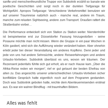
sanfte und menschenfreundliche Truppe von Subbotnik erzählt so banale wie
poetische Geschichten und sorgt noch in der dunklen Tiefgarage für
Wohlgefühl. Apropos Tiefgarage: Verschiedene Verkehrsmittel benutzen wir
auf unserer Traumreise natürlich auch - manche real, andere im Traum,
manche zum relaxten Sightseeing, andere zum Transport. Draußen rattert die
Straßenbahn vorbei…
Die Performance entwickelt sich von Station zu Station weiter. Nierstenhöfer
ist beispielweise erst zur Düsseldorfer Fassung hinzugestoßen - seine
Posaune möchte man nicht missen. Wenn die Gruppe in ein paar Wochen in
Köln gastiert, wird sich die Aufführung wieder verändert haben. Aber ohnehin
erlebt jeder bei dieser Veranstaltung ein anderes Kopfkino. Denn jeder und
jede von uns hat andere Sehnsüchte, andere Reiseerfahrungen und andere
Urlaubs-Vorlieben. Subbotnik überlässt es uns, wovon wir träumen. Der
Rezensent jedenfalls fühlte sich gut erholt, als er nach Hause kam. „Über die
Afrika-Reise reden wir morgen“, rief er gut gelaunt der besten Ehefrau von
allen zu. Das angesichts unserer unterschiedlichen Urlaubs-Vorlieben sicher
konfliktäre Gespräch hatte eigentlich noch auf dem Programm gestanden.
Doch was Subbotnik geboten hatte, reichte dem Abenteuerreisenden erstmal
aus. Es war ein wahrer Blindflug - mit traumhaften Bildern.
Alles was fehlt