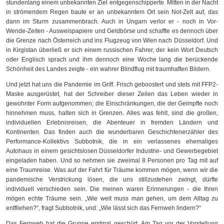
stundenlang einem unbekannten Ziel entgegenschipperte. Mitten in der Nacht
in strömendem Regen baute er an unbekanntem Ort sein Not-Zelt auf, das
dann im Sturm zusammenbrach. Auch in Ungarn verlor er - noch in Vor-
Wende-Zeiten - Ausweispapiere und Geldbörse und schaffte es dennoch über
die Grenze nach Österreich und ins Flugzeug von Wien nach Düsseldorf. Und
in Kirgistan überließ er sich einem russischen Fahrer, der kein Wort Deutsch
oder Englisch sprach und ihm dennoch eine Woche lang die berückende
Schönheit des Landes zeigte - ein wahrer Blindflug mit traumhaften Bildern.
Und jetzt hat uns die Pandemie im Griff. Frisch geboostert und stets mit FFP2-
Maske ausgerüstet, hat der Schreiber dieser Zeilen das Leben wieder in
gewohnter Form aufgenommen; die Einschränkungen, die der Geimpfte noch
hinnehmen muss, halten sich in Grenzen. Alles was fehlt, sind die großen,
individuellen Erlebnisreisen, die Abenteuer in fremden Ländern und
Kontinenten. Das finden auch die wunderbaren Geschichtenerzähler des
Performance-Kollektivs Subbotnik, die in ein verlassenes ehemaliges
Autohaus in einem gesichtslosen Düsseldorfer Industrie- und Gewerbegebiet
eingeladen haben. Und so nehmen sie zweimal 8 Personen pro Tag mit auf
eine Traumreise. Was auf der Fahrt für Träume kommen mögen, wenn wir die
pandemische Verstrickung lösen, die uns stillzustehen zwingt, dürfte
individuell verschieden sein. Die meinen waren Erinnerungen - die Ihren
mögen echte Träume sein. „Wie weit muss man gehen, um dem Alltag zu
entfliehen?“, fragt Subbotnik, und: „Wie lässt sich das Fernweh lindern?“
Das Fernweh hat die Gruppe erstmal geschürt. Am Tag vor der Vorstellung