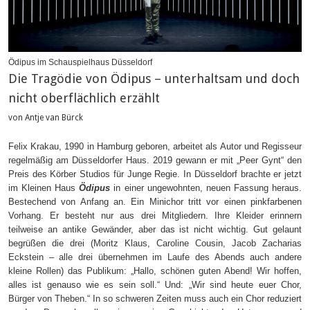
Ödipus im Schauspielhaus Düsseldorf
Die Tragödie von Ödipus – unterhaltsam und doch
nicht oberflächlich erzählt
von Antje van Bürck
Felix Krakau, 1990 in Hamburg geboren, arbeitet als Autor und Regisseur
regelmäßig am Düsseldorfer Haus. 2019 gewann er mit „Peer Gynt“ den
Preis des Körber Studios für Junge Regie. In Düsseldorf brachte er jetzt
im Kleinen Haus
Ödipus
in einer ungewohnten, neuen Fassung heraus.
Bestechend von Anfang an. Ein Minichor tritt vor einen pinkfarbenen
Vorhang. Er besteht nur aus drei Mitgliedern. Ihre Kleider erinnern
teilweise an antike Gewänder, aber das ist nicht wichtig. Gut gelaunt
begrüßen die drei (Moritz Klaus, Caroline Cousin, Jacob Zacharias
Eckstein – alle drei übernehmen im Laufe des Abends auch andere
kleine Rollen) das Publikum: „Hallo, schönen guten Abend! Wir hoffen,
alles ist genauso wie es sein soll.“ Und: „Wir sind heute euer Chor,
Bürger von Theben.“ In so schweren Zeiten muss auch ein Chor reduziert