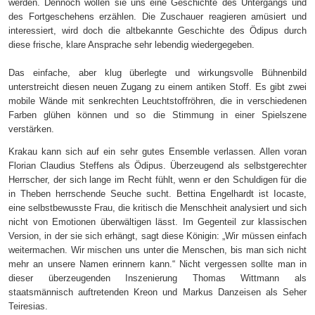
werden. Dennoch wollen sie uns eine Geschichte des Untergangs und
des Fortgeschehens erzählen. Die Zuschauer reagieren amüsiert und
interessiert, wird doch die altbekannte Geschichte des Ödipus durch
diese frische, klare Ansprache sehr lebendig wiedergegeben.
Das einfache, aber klug überlegte und wirkungsvolle Bühnenbild
unterstreicht diesen neuen Zugang zu einem antiken Stoff. Es gibt zwei
mobile Wände mit senkrechten Leuchtstoffröhren, die in verschiedenen
Farben glühen können und so die Stimmung in einer Spielszene
verstärken.
Krakau kann sich auf ein sehr gutes Ensemble verlassen. Allen voran
Florian Claudius Steffens als Ödipus. Überzeugend als selbstgerechter
Herrscher, der sich lange im Recht fühlt, wenn er den Schuldigen für die
in Theben herrschende Seuche sucht. Bettina Engelhardt ist Iocaste,
eine selbstbewusste Frau, die kritisch die Menschheit analysiert und sich
nicht von Emotionen überwältigen lässt. Im Gegenteil zur klassischen
Version, in der sie sich erhängt, sagt diese Königin: „Wir müssen einfach
weitermachen. Wir mischen uns unter die Menschen, bis man sich nicht
mehr an unsere Namen erinnern kann.“ Nicht vergessen sollte man in
dieser überzeugenden Inszenierung Thomas Wittmann als
staatsmännisch auftretenden Kreon und Markus Danzeisen als Seher
Te
i
resias.