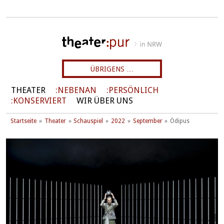
ÜBRIGENS …
THEATER
NEBENAN
PERSÖNLICH
KONSERVIERT
WIR ÜBER UNS
Startseite
Theater
Schauspiel
2022
September
Ödipus