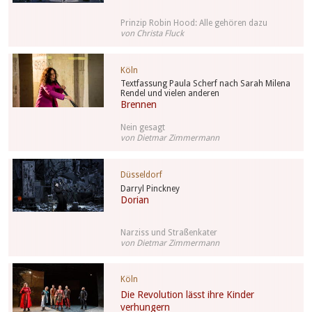
Prinzip Robin Hood: Alle gehören dazu
von Christa Fluck
Köln
Textfassung Paula Scherf nach Sarah Milena
Rendel und vielen anderen
Brennen
Nein gesagt
von Dietmar Zimmermann
Düsseldorf
Darryl Pinckney
Dorian
Narziss und Straßenkater
von Dietmar Zimmermann
Köln
Die Revolution lässt ihre Kinder
verhungern