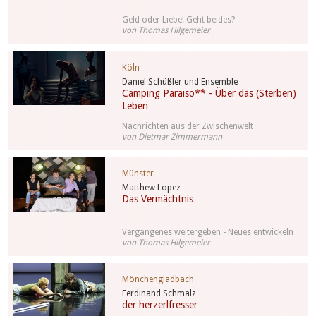
Geld oder Liebe! Geht beides?
von Thomas Hilgemeier
Köln
Daniel Schüßler und Ensemble
Camping Paraiso** - Über das (Sterben)
Leben
Nachrichten aus der Zwischenwelt
von Dietmar Zimmermann
Münster
Matthew Lopez
Das Vermächtnis
Vergangenes weitergeben - Neues entwickeln
von Thomas Hilgemeier
Mönchengladbach
Ferdinand Schmalz
der herzerlfresser