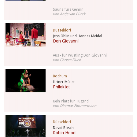
Sauna fürs Gehirn
von Antje van Bürck
Düsseldorf
Jens Ohlin und Hannes Meidal
Don Giovanni
Aus - für Wüstling Don Giovanni
von Christa Fluck
Bochum
Heiner Müller
Philoktet
Kein Platz für Tugend
von Dietmar Zimmermann
Düsseldorf
David Bösch
Robin Hood