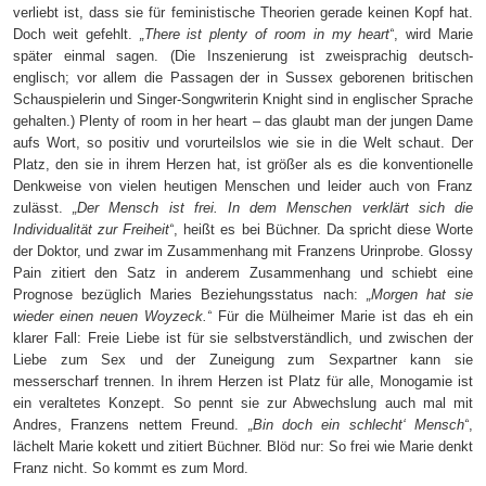
verliebt ist, dass sie für feministische Theorien gerade keinen Kopf hat.
Doch weit gefehlt.
„There ist plenty of room in my heart“
, wird Marie
später einmal sagen. (Die Inszenierung ist zweisprachig deutsch-
englisch; vor allem die Passagen der in Sussex geborenen britischen
Schauspielerin und Singer-Songwriterin Knight sind in englischer Sprache
gehalten.) Plenty of room in her heart – das glaubt man der jungen Dame
aufs Wort, so positiv und vorurteilslos wie sie in die Welt schaut. Der
Platz, den sie in ihrem Herzen hat, ist größer als es die konventionelle
Denkweise von vielen heutigen Menschen und leider auch von Franz
zulässt.
„Der Mensch ist frei. In dem Menschen verklärt sich die
Individualität zur Freiheit“
, heißt es bei Büchner. Da spricht diese Worte
der Doktor, und zwar im Zusammenhang mit Franzens Urinprobe. Glossy
Pain zitiert den Satz in anderem Zusammenhang und schiebt eine
Prognose bezüglich Maries Beziehungsstatus nach:
„Morgen hat sie
wieder einen neuen Woyzeck.“
Für die Mülheimer Marie ist das eh ein
klarer Fall: Freie Liebe ist für sie selbstverständlich, und zwischen der
Liebe zum Sex und der Zuneigung zum Sexpartner kann sie
messerscharf trennen. In ihrem Herzen ist Platz für alle, Monogamie ist
ein veraltetes Konzept. So pennt sie zur Abwechslung auch mal mit
Andres, Franzens nettem Freund.
„Bin doch ein schlecht‘ Mensch“
,
lächelt Marie kokett und zitiert Büchner. Blöd nur: So frei wie Marie denkt
Franz nicht. So kommt es zum Mord.