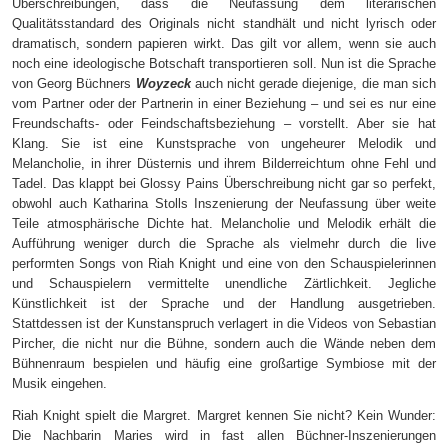
Überschreibungen, dass die Neufassung dem literarischen
Qualitätsstandard des Originals nicht standhält und nicht lyrisch oder
dramatisch, sondern papieren wirkt. Das gilt vor allem, wenn sie auch
noch eine ideologische Botschaft transportieren soll. Nun ist die Sprache
von Georg Büchners
Woyzeck
auch nicht gerade diejenige, die man sich
vom Partner oder der Partnerin in einer Beziehung – und sei es nur eine
Freundschafts- oder Feindschaftsbeziehung – vorstellt. Aber sie hat
Klang. Sie ist eine Kunstsprache von ungeheurer Melodik und
Melancholie, in ihrer Düsternis und ihrem Bilderreichtum ohne Fehl und
Tadel. Das klappt bei Glossy Pains Überschreibung nicht gar so perfekt,
obwohl auch Katharina Stolls Inszenierung der Neufassung über weite
Teile atmosphärische Dichte hat. Melancholie und Melodik erhält die
Aufführung weniger durch die Sprache als vielmehr durch die live
performten Songs von Riah Knight und eine von den Schauspielerinnen
und Schauspielern vermittelte unendliche Zärtlichkeit. Jegliche
Künstlichkeit ist der Sprache und der Handlung ausgetrieben.
Stattdessen ist der Kunstanspruch verlagert in die Videos von Sebastian
Pircher, die nicht nur die Bühne, sondern auch die Wände neben dem
Bühnenraum bespielen und häufig eine großartige Symbiose mit der
Musik eingehen.
Riah Knight spielt die Margret. Margret kennen Sie nicht? Kein Wunder:
Die Nachbarin Maries wird in fast allen Büchner-Inszenierungen