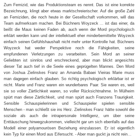
Zum Femizid, wie das Produktionsteam es nennt. Das ist eine korrekte
Bezeichnung, klingt aber etwas marktschreierischer. Auf die große Zahl
an Femiziden, die noch heute in der Gesellschaft vorkommen, will das
Team aufmerksam machen. Bei Büchners Woyzeck … ist das einer, da
beißt die Maus keinen Faden ab, auch wenn der Mord psychologisch
erklärt werden kann und der intellektuell eher minderbemittelte Woyzeck
einfach seinen Gefühlshaushalt nicht mehr unter Kontrolle hat. Büchners
Woyzeck hat weder Perspektive noch die Fähigkeiten, seine
empfundenen Verletzungen zu verarbeiten. Sein Mord an seiner
Geliebten ist sinnlos und erschreckend, aber man blickt angesichts
dieser Tat auch tief in die Seele eines geprügelten Mannes. Den Mord
von Joshua Zielinskes Franz an Amanda Babaei Vieiras Marie muss
man dagegen einfach glauben. So richtig psychologisch erklärbar ist er
nicht. Marie und Franz waren ein wunderbares Paar. Sie waren es, weil
sie so voller Zärtlichkeit waren, so voller Rücksichtnahme. In Mülheim
spürt man diese Zärtlichkeit, und man spürt auch Franzens Traurigkeit.
Sensible Schauspielerinnen und Schauspieler spielen sensible
Menschen - man schließt sie ins Herz. Zielinskes Franz hätte sowohl die
soziale als auch die intrapersonale Intelligenz, um über seine
Enttäuschung hinwegzukommen, vielleicht gar um sich ebenfalls auf das
Modell einer polyamourösen Beziehung einzulassen. Er ist eigentlich
kein Typ für einen Mord aus Eifersucht. - Aber man guckt ja nicht rein…