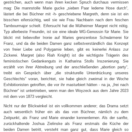
gestrichen, auch wenn man ihren kecken Spruch durchaus vermissen
mag: Die mannstolle Marie gucke „sieben Paar lederne Hose durch“,
lästert die bei Büchner mit -h- geschriebene Margreth, denn sie ist ein
bisschen eifersüchtig, weil sie wie Frau Nachbarin nach dem feschen
Tambourmajor schielt. Eifersucht hat die Mülheimer Margret nicht nötig.
Typ allerbeste Freundin, ist sie eine ideale WG-Genossin für Marie. Sie
blickt mit liebevoller Ironie auf Maries grenzenlose Schwärmerei für
Franz, und da die beiden Damen ganz selbstverständlich das Konzept
von freier Liebe und Polygamie leben, gibt es keinerlei Anlass zur
Zickerei. Margret (also Riah Knight) ist die wichtigste Trägerin des
feministischen Gedankenguts in Katharina Stolls Inszenierung. Sie
erzählt von ihrer Abtreibung und der anschließenden „abortion party“,
treibt ein Gespräch über „die strukturelle Unterdrückung unseres
Geschlechts“ voran, berichtet, sie habe gleich zweimal in der Woche
Exhibitionisten getroffen, die vor ihr masturbiert hätten - na ja, „frei nach
Büchner“ ist untertrieben, wenn man den Woyzeck aus dem Jahre 2023
mit dem von 1873 vergleicht.
Nicht nur der Blickwinkel ist ein vollkommen anderer; das Drama setzt
auch wesentlich früher ein als das von Büchner, nämlich zu dem
Zeitpunkt, als Franz und Marie einander kennenlernen. Als der sanfte,
zurückhaltende Joshua Zielinske als Franz erstmals die Küche der
beiden Damen betritt, versteht man ganz gut, dass Marie gleich so