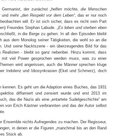
te Germanist, der zunächst
„helfen möchte, die Menschen
hr und mehr
„den Respekt vor dem Leben“
, das er nur noch
beobachten will. Er ist sich sicher, dass es nicht sein Part
toten) Freundes Stephan Labude.
„Es leben und sterben eben
eschließt, in die Berge zu gehen. In all den Episoden bleibt
h aus dem Monolog seiner Tätigkeiten, die wohl so an die
en. Und seine Nacktszene - ein überzeugendes Bild für das
 Realisten - bleibt so ganz nebenbei. Hinzu kommt, dass
r mit viel Power gesprochen werden muss, was zu einer
on Themen wird angerissen, auch die Männer sprechen kluge
er Indolenz und Idiosynkrasien (Ekel und Schmerz), doch
an kennen. Es geht um die Adaption eines Buches, das 1931
respektlos diffamiert und zensiert wurde und erst 2013 im
uch, das die Nazis als eine „entartete Sudelgeschichte“ am
in von Erich Kästner verbrannten und das der Autor selbst
te.
er Ensemble nichts Aufregendes zu machen. Der Regisseur,
rungen, in denen er die Figuren „manchmal bis an den Rand
aves Stück ab.