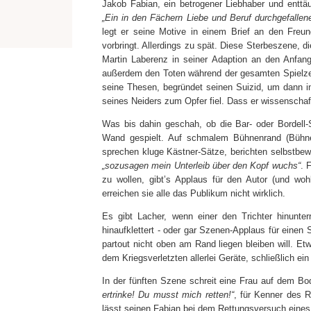
Jakob Fabian, ein betrogener Liebhaber und enttä
„Ein in den Fächern Liebe und Beruf durchgefallen
legt er seine Motive in einem Brief an den Freu
vorbringt. Allerdings zu spät. Diese Sterbeszene, 
Martin Laberenz in seiner Adaption an den Anfang
außerdem den Toten während der gesamten Spielzeit
seine Thesen, begründet seinen Suizid, um dann i
seines Neiders zum Opfer fiel. Dass er wissenschaft
Was bis dahin geschah, ob die Bar- oder Bordell-
Wand gespielt. Auf schmalem Bühnenrand (Bühne:
sprechen kluge Kästner-Sätze, berichten selbstb
„sozusagen mein Unterleib über den Kopf wuchs“
. 
zu wollen, gibt’s Applaus für den Autor (und wohl
erreichen sie alle das Publikum nicht wirklich.
Es gibt Lacher, wenn einer den Trichter hinunt
hinaufklettert - oder gar Szenen-Applaus für einen 
partout nicht oben am Rand liegen bleiben will. Et
dem Kriegsverletzten allerlei Geräte, schließlich e
In der fünften Szene schreit eine Frau auf dem B
ertrinke! Du musst mich retten!“
, für Kenner des 
lässt seinen Fabian bei dem Rettungsversuch eines