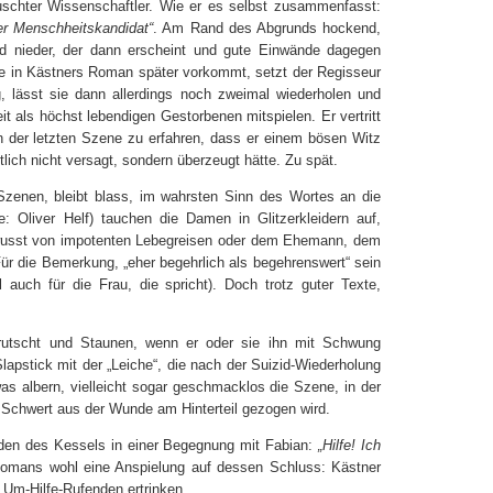
uschter Wissenschaftler. Wie er es selbst zusammenfasst:
er Menschheitskandidat“
. Am Rand des Abgrunds hockend,
nd nieder, der dann erscheint und gute Einwände dagegen
die in Kästners Roman später vorkommt, setzt der Regisseur
, lässt sie dann allerdings noch zweimal wiederholen und
 als höchst lebendigen Gestorbenen mitspielen. Er vertritt
n der letzten Szene zu erfahren, dass er einem bösen Witz
lich nicht versagt, sondern überzeugt hätte. Zu spät.
Szenen, bleibt blass, im wahrsten Sinn des Wortes an die
 Oliver Helf) tauchen die Damen in Glitzerkleidern auf,
ewusst von impotenten Lebegreisen oder dem Ehemann, dem
Für die Bemerkung, „eher begehrlich als begehrenswert“ sein
 auch für die Frau, die spricht). Doch trotz guter Texte,
errutscht und Staunen, wenn er oder sie ihn mit Schwung
Slapstick mit der „Leiche“, die nach der Suizid-Wiederholung
was albern, vielleicht sogar geschmacklos die Szene, in der
in Schwert aus der Wunde am Hinterteil gezogen wird.
oden des Kessels in einer Begegnung mit Fabian:
„Hilfe! Ich
Romans wohl eine Anspielung auf dessen Schluss: Kästner
 Um-Hilfe-Rufenden ertrinken.