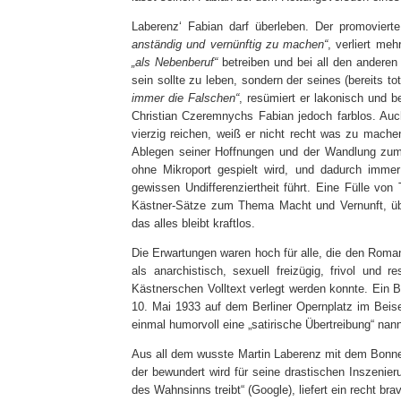
Laberenz‘ Fabian darf überleben. Der promovier
anständig und vernünftig zu machen“
, verliert me
„als Nebenberuf“
betreiben und bei all den anderen 
sein sollte zu leben, sondern der seines (bereits 
immer die Falschen“
, resümiert er lakonisch und b
Christian Czeremnychs Fabian jedoch farblos. Auc
vierzig reichen, weiß er nicht recht was zu mach
Ablegen seiner Hoffnungen und der Wandlung zum
ohne Mikroport gespielt wird, und dadurch imme
gewissen Undifferenziertheit führt. Eine Fülle v
Kästner-Sätze zum Thema Macht und Vernunft, üb
das alles bleibt kraftlos.
Die Erwartungen waren hoch für alle, die den Rom
als anarchistisch, sexuell freizügig, frivol und 
Kästnerschen Volltext verlegt werden konnte. Ein B
10. Mai 1933 auf dem Berliner Opernplatz im Beise
einmal humorvoll eine „satirische Übertreibung“ nann
Aus all dem wusste Martin Laberenz mit dem Bonn
der bewundert wird für seine drastischen Inszenie
des Wahnsinns treibt“ (Google), liefert ein recht br