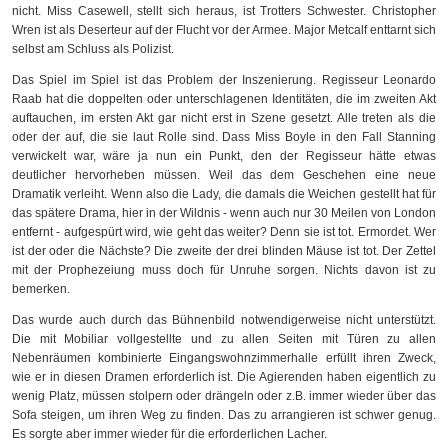
nicht. Miss Casewell, stellt sich heraus, ist Trotters Schwester. Christopher
Wren ist als Deserteur auf der Flucht vor der Armee. Major Metcalf enttarnt sich
selbst am Schluss als Polizist.
Das Spiel im Spiel ist das Problem der Inszenierung. Regisseur Leonardo
Raab hat die doppelten oder unterschlagenen Identitäten, die im zweiten Akt
auftauchen, im ersten Akt gar nicht erst in Szene gesetzt. Alle treten als die
oder der auf, die sie laut Rolle sind. Dass Miss Boyle in den Fall Stanning
verwickelt war, wäre ja nun ein Punkt, den der Regisseur hätte etwas
deutlicher hervorheben müssen. Weil das dem Geschehen eine neue
Dramatik verleiht. Wenn also die Lady, die damals die Weichen gestellt hat für
das spätere Drama, hier in der Wildnis - wenn auch nur 30 Meilen von London
entfernt - aufgespürt wird, wie geht das weiter? Denn sie ist tot. Ermordet. Wer
ist der oder die Nächste? Die zweite der drei blinden Mäuse ist tot. Der Zettel
mit der Prophezeiung muss doch für Unruhe sorgen. Nichts davon ist zu
bemerken.
Das wurde auch durch das Bühnenbild notwendigerweise nicht unterstützt.
Die mit Mobiliar vollgestellte und zu allen Seiten mit Türen zu allen
Nebenräumen kombinierte Eingangswohnzimmerhalle erfüllt ihren Zweck,
wie er in diesen Dramen erforderlich ist. Die Agierenden haben eigentlich zu
wenig Platz, müssen stolpern oder drängeln oder z.B. immer wieder über das
Sofa steigen, um ihren Weg zu finden. Das zu arrangieren ist schwer genug.
Es sorgte aber immer wieder für die erforderlichen Lacher.