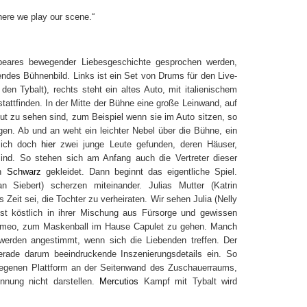
here we play our scene.“
eares bewegender Liebesgeschichte gesprochen werden,
ndes Bühnenbild. Links ist ein Set von Drums für den Live-
en Tybalt), rechts steht ein altes Auto, mit italienischem
attfinden. In der Mitte der Bühne eine große Leinwand, auf
gut zu sehen sind, zum Beispiel wenn sie im Auto sitzen, so
en. Ab und an weht ein leichter Nebel über die Bühne, ein
 sich doch
hier
zwei junge Leute gefunden, deren Häuser,
sind. So stehen sich am Anfang auch die Vertreter dieser
in
Schwarz
gekleidet. Dann beginnt das eigentliche Spiel.
 Siebert) scherzen miteinander. Julias Mutter (Katrin
eit sei, die Tochter zu verheiraten. Wir sehen Julia (Nelly
 ist köstlich in ihrer Mischung aus Fürsorge und gewissen
 Romeo, zum Maskenball im Hause Capulet zu gehen. Manch
werden angestimmt, wenn sich die Liebenden treffen. Der
gerade darum beeindruckende Inszenierungsdetails ein. So
elegenen Plattform an der Seitenwand des Zuschauerraums,
nung nicht darstellen.
Mercutios
Kampf mit Tybalt wird