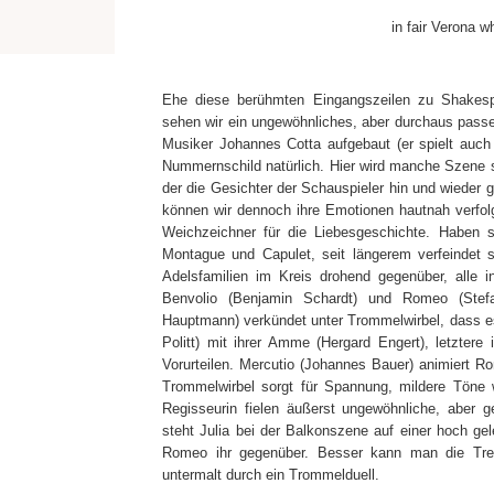
in fair Verona w
Ehe diese berühmten Eingangszeilen zu Shakesp
sehen wir ein ungewöhnliches, aber durchaus passe
Musiker Johannes Cotta aufgebaut (er spielt auch d
Nummernschild natürlich. Hier wird manche Szene st
der die Gesichter der Schauspieler hin und wieder 
können wir dennoch ihre Emotionen hautnah verfolg
Weichzeichner für die Liebesgeschichte. Haben
Montague und Capulet, seit längerem verfeindet 
Adelsfamilien im Kreis drohend gegenüber, alle 
Benvolio (Benjamin Schardt) und Romeo (Stefan
Hauptmann) verkündet unter Trommelwirbel, dass es Z
Politt) mit ihrer Amme (Hergard Engert), letztere
Vorurteilen. Mercutio (Johannes Bauer) animiert
Trommelwirbel sorgt für Spannung, mildere Töne 
Regisseurin fielen äußerst ungewöhnliche, aber 
steht Julia bei der Balkonszene auf einer hoch g
Romeo ihr gegenüber. Besser kann man die Tren
untermalt durch ein Trommelduell.