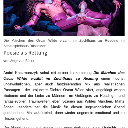
Die Märchen des Oscar Wilde erzählt im Zuchthaus zu Reading im
Schauspielhaus Düsseldorf
Poesie als Rettung
von Antje van Bürck
André Kaczmarczyk schuf mit seiner Inszenierung
Die Märchen des
Oscar Wilde erzählt im Zuchthaus zu Reading
einen höchst
ungewöhnlichen, aber auch faszinierenden Mix aus realistischen
Passagen
-
der umjubelte Dichter Oscar Wilde sitzt, angeklagt wegen
Sodomie und der Liebe zu Männern, im Gefängnis zu Reading - und
fantasievollen Traumwelten, eben Szenen aus Wildes Märchen. Matts
Johan Leenders hat die Musik für diesen ungewöhnlichen Abend
geschrieben. Mal aufrüttelnd, dann wieder ungemein emotional und
zu
Herzen gehend.
Der Abend beginnt mit einem Lied, einer Vertonung
eines Gedichts
von