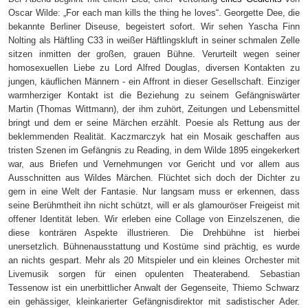
Oscar Wilde: „For each man kills the thing he loves“. Georgette Dee, die
bekannte Berliner Diseuse, begeistert sofort. Wir sehen Yascha Finn
Nolting als Häftling C33 in weißer Häftlingskluft in seiner schmalen Zelle
sitzen inmitten der großen, grauen Bühne. Verurteilt wegen seiner
homosexuellen Liebe zu Lord Alfred Douglas, diversen Kontakten zu
jungen, käuflichen Männern
-
ein Affront in dieser Gesellschaft. Einziger
warmherziger Kontakt ist die Beziehung zu seinem Gefängniswärter
Martin (Thomas Wittmann), der ihm zuhört, Zeitungen und Lebensmittel
bringt und dem er seine Märchen erzählt. Poesie als Rettung aus der
beklemmenden Realität. Kaczmarczyk hat ein Mosaik geschaffen aus
tristen Szenen im Gefängnis zu Reading, in dem Wilde 1895 eingekerkert
war, aus Briefen und Vernehmungen vor Gericht und vor allem aus
Ausschnitten aus Wildes Märchen. Flüchtet sich doch der Dichter zu
gern in eine Welt der Fantasie. Nur langsam muss er erkennen, dass
seine Berühmtheit ihn nicht schützt, will er als glamouröser Freigeist mit
offener Identität leben. Wir erleben eine Collage von Einzelszenen, die
diese konträren Aspekte illustrieren. Die Drehbühne ist hierbei
unersetzlich. Bühnenausstattung und Kostüme sind prächtig, es wurde
an nichts gespart. Mehr als 20 Mitspieler und ein kleines Orchester mit
Livemusik sorgen für einen opulenten Theaterabend. Sebastian
Tessenow ist ein unerbittlicher Anwalt der Gegenseite, Thiemo Schwarz
ein gehässiger, kleinkarierter Gefängnisdirektor mit sadistischer Ader.