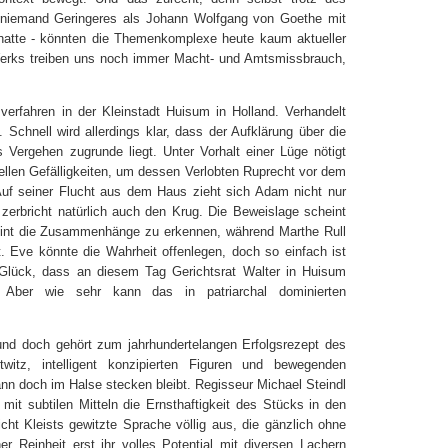
n niemand Geringeres als Johann Wolfgang von Goethe mit
 hatte - könnten die Themenkomplexe heute kaum aktueller
Werks treiben uns noch immer Macht- und Amtsmissbrauch,
verfahren in der Kleinstadt Huisum in Holland. Verhandelt
 Schnell wird allerdings klar, dass der Aufklärung über die
 Vergehen zugrunde liegt. Unter Vorhalt einer Lüge nötigt
ellen Gefälligkeiten, um dessen Verlobten Ruprecht vor dem
Auf seiner Flucht aus dem Haus zieht sich Adam nicht nur
 zerbricht natürlich auch den Krug. Die Beweislage scheint
cheint die Zusammenhänge zu erkennen, während Marthe Rull
. Eve könnte die Wahrheit offenlegen, doch so einfach ist
 Glück, dass an diesem Tag Gerichtsrat Walter in Huisum
 Aber wie sehr kann das in patriarchal dominierten
 und doch gehört zum jahrhundertelangen Erfolgsrezept des
tz, intelligent konzipierten Figuren und bewegenden
 doch im Halse stecken bleibt. Regisseur Michael Steindl
it subtilen Mitteln die Ernsthaftigkeit des Stücks in den
ht Kleists gewitzte Sprache völlig aus, die gänzlich ohne
 Reinheit erst ihr volles Potential mit diversen Lachern