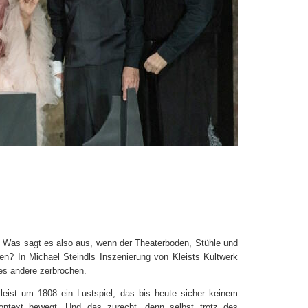
t. Was sagt es also aus, wenn der Theaterboden, Stühle und
hen? In Michael Steindls Inszenierung von Kleists Kultwerk
les andere zerbrochen.
leist um 1808 ein Lustspiel, das bis heute sicher keinem
ontext bewegt. Und das zurecht, denn selbst trotz des