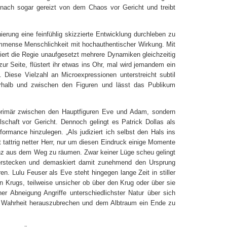
d nach sogar gereizt von dem Chaos vor Gericht und treibt
nierung eine feinfühlig skizzierte Entwicklung durchleben zu
 immense Menschlichkeit mit hochauthentischer Wirkung. Mit
iert die Regie unaufgesetzt mehrere Dynamiken gleichzeitig
ur Seite, flüstert ihr etwas ins Ohr, mal wird jemandem ein
. Diese Vielzahl an Microexpressionen unterstreicht subtil
rhalb und zwischen den Figuren und lässt das Publikum
 primär zwischen den Hauptfiguren Eve und Adam, sondern
schaft vor Gericht. Dennoch gelingt es Patrick Dollas als
rformance hinzulegen.
„
Als judiziert ich selbst den Hals ins
st tattrig netter Herr, nur um diesen Eindruck einige Momente
anz aus dem Weg zu räumen. Zwar keiner Lüge scheu gelingt
 verstecken und demaskiert damit zunehmend den Ursprung
en. Lulu Feuser als Eve steht hingegen lange Zeit in stiller
 Krugs, teilweise unsicher ob über den Krug oder über sie
her Abneigung Angriffe unterschiedlichster Natur über sich
der Wahrheit herauszubrechen und dem Albtraum ein Ende zu