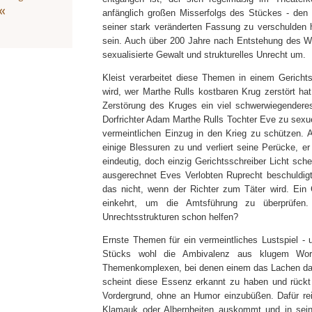
anfänglich großen Misserfolgs des Stückes - de
seiner stark veränderten Fassung zu verschulden
sein. Auch über 200 Jahre nach Entstehung des 
sexualisierte Gewalt und strukturelles Unrecht um.
Kleist verarbeitet diese Themen in einem Gerichts
wird, wer Marthe Rulls kostbaren Krug zerstört hat.
Zerstörung des Kruges ein viel schwerwiegenderes
Dorfrichter Adam Marthe Rulls Tochter Eve zu sexu
vermeintlichen Einzug in den Krieg zu schützen. 
einige Blessuren zu und verliert seine Perücke, er
eindeutig, doch einzig Gerichtsschreiber Licht s
ausgerechnet Eves Verlobten Ruprecht beschuldigt
das nicht, wenn der Richter zum Täter wird. Ein
einkehrt, um die Amtsführung zu überprüfen.
Unrechtsstrukturen schon helfen?
Ernste Themen für ein vermeintliches Lustspiel -
Stücks wohl die Ambivalenz aus klugem Wortwi
Themenkomplexen, bei denen einem das Lachen dann
scheint diese Essenz erkannt zu haben und rückt m
Vordergrund, ohne an Humor einzubüßen. Dafür reic
Klamauk oder Albernheiten auskommt und in seiner