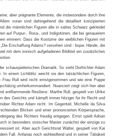
 feine, aber prägnante Elemente, die insbesondere durch ihre
 Allem voran sind dahingehend die detailliert konzipierten
 die männlichen Figuren alle in sattes Schwarz gekleidet
uren auf Purpur-, Rosa-, und Indigotönen, die bei genauerem
nen erinnern. Dass die Kostüme der weiblichen Figuren mit
s
„
Die Erschaffung Adams
?
versehen sind - bspw. Hände, die
iel mit dem ironisch aufgeladenen Bildtitel ein zusätzliches
ition.
der schauspielerischen Dramatik. So sieht Dorfrichter Adam
. In einem Lichtblitz weicht sie den tatsächlichen Figuren,
- Frau Rull wird nicht ernstgenommen und wie eine Puppe
gschätzig umherkommandiert. Nuanciert zeigt sich hier aber
 entflammende Resilienz. Marthe Rull, gespielt von Ulrike
en des Gerichts und kämpft immer hitziger für ihr Recht und
nüber Richter Adam nicht. Im Gegenteil, Michelle da Silva
rnichtenden Blicken und einer prononcierten Körpersprache,
edergang des Richters freudig entgegen. Ernst spielt Adrian
durch in besonders stoischer Manier zunächst der einzige zu
ressiert ist. Aber auch Gerichtsrat Walter, gespielt von Kai
em Fall. Anfangs noch wohlwollend und in seiner Tätigkeit