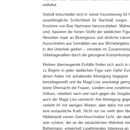
entfaltet.
Steindl entscheidet sich in seiner Inszenierung für
unaufdringliche Schlichtheit für Nachhall sorgen.
Kostüme von Bee Hartmann hervorzuheben. Während
sind, basieren die feinen Stoffe der weiblichen Fig
Hinsehen stark an Blutergüsse und ähnliche Läsio
Ausschnitten aus Gemälden wie aus Michelangelo
in den Unterleib greifen -, verstärkt im Zusammensp
Unbehagenallein durch die gelungene Kostümkompos
Weitere überzeugende Einfälle finden sich auch in 
zu Beginn in jeder weiblichen Figur sein Opfer Eve
denen Adam mit anhaltender Abneigung begegnet 
beiseitegestellt und die Magd Lise unentwegt gerin
keine Ohnmacht der Frauen, sondern eine zunehmend
Volkers, rebelliert nach und nach gegen die Vorgab
auch die Magd Lise versteckt ihre Abneigung gege
verleiht ihr mit wenigen Worten, aber dafür mit ve
eine erstaunliche Kraft. Nicht nur sie sieht dem Ni
Hildebrandt seinen Gerichtsschreiber Licht, der da
sein scheint, der an der tatsächlichen Wahrheit inte
Bettermann, entwickelt zunehmendes Interesse an d