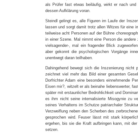
als Prüfer fast etwas beiläufig, wirkt er nach un
dessen Aufklärung voran.
Steindl gelingt es, alle Figuren im Laufe der Insze
lassen und sorgt damit trotz allen Witzes für eine
teilweise acht Personen auf der Bühne choreograph
in einer Szene. Mal nimmt eine Person die andere z
vielsagender-, mal ein fragender Blick zugeworfen
aber gekonnt die psychologischen Vorgänge inne
unentwegt daran teilhaben.
Dahingehend bewegt sich die Inszenierung nicht
zeichnet viel mehr das Bild einer gesamten Gesell
Dorfrichter Adam eine besonders einnehmende Pe
Eisen mir?, witzelt er als beinahe liebenswerter, fa
später mit erstaunlicher Bedrohlichkeit und Domin
es ihm nicht seine internalisierte Misogynie zu
seines Verhaltens im Schutze patriarchaler Struktur
Verzweiflung neben den Scherben des zerbrochenen
gesprochen wird. Feuser lässt mit stark körperlic
ergehen, bis sie die Kraft aufbringen kann, mit 
setzen.