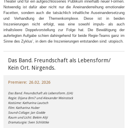
Theater und für ein aufgeschlossenes Publikum innerhalb neuer Formen.
Notwendig ist dafür aber nicht nur die Aneinanderreihung emotionaler
Facetten, sondern auch die tatsächlich inhaltliche Auseinandersetzung
und Verhandlung der Themenkomplexe. Diese ist in beiden
Inszenierungen nicht erfolgt, was eine sowohl impuls- als auch
inhaltsleere Doppelvorstellung zur Folge hat. Die Bewältigung der
auferlegten Aufgabe schien dahingehend für beide Regie-Teams ganz im
Sinne des Zyklus’, in dem die Inszenierungen entstanden sind: utopisch.
Das Band. Freundschaft als Lebensform/
Kein Ort. Nirgends.
Premiere
26.02. 2026
Das Band. Freundschaft als Lebensform. (UA)
Regie: Dijana Brni? und Alexander Weinstock
Kostüme: Katharina Lautsch
Film: Katharina Huber
Sound-Collage: Jan Godde
Raum und Licht: Bekim Aliji
Dramaturgie: Sven Schlöttke