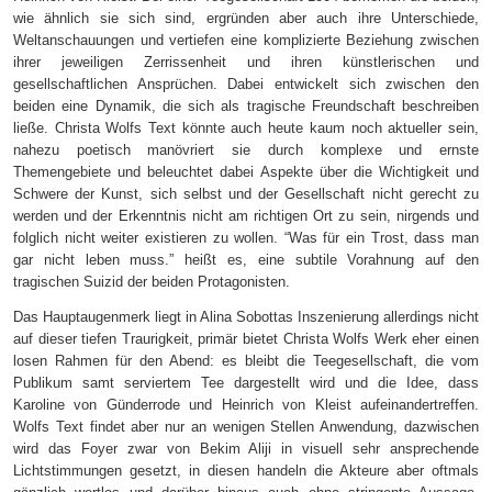
wie ähnlich sie sich sind, ergründen aber auch ihre Unterschiede,
Weltanschauungen und vertiefen eine komplizierte Beziehung zwischen
ihrer jeweiligen Zerrissenheit und ihren künstlerischen und
gesellschaftlichen Ansprüchen. Dabei entwickelt sich zwischen den
beiden eine Dynamik, die sich als tragische Freundschaft beschreiben
ließe. Christa Wolfs Text könnte auch heute kaum noch aktueller sein,
nahezu poetisch manövriert sie durch komplexe und ernste
Themengebiete und beleuchtet dabei Aspekte über die Wichtigkeit und
Schwere der Kunst, sich selbst und der Gesellschaft nicht gerecht zu
werden und der Erkenntnis nicht am richtigen Ort zu sein, nirgends und
folglich nicht weiter existieren zu wollen. “Was für ein Trost, dass man
gar nicht leben muss.” heißt es, eine subtile Vorahnung auf den
tragischen Suizid der beiden Protagonisten.
Das Hauptaugenmerk liegt in Alina Sobottas Inszenierung allerdings nicht
auf dieser tiefen Traurigkeit, primär bietet Christa Wolfs Werk eher einen
losen Rahmen für den Abend: es bleibt die Teegesellschaft, die vom
Publikum samt serviertem Tee dargestellt wird und die Idee, dass
Karoline von Günderrode und Heinrich von Kleist aufeinandertreffen.
Wolfs Text findet aber nur an wenigen Stellen Anwendung, dazwischen
wird das Foyer zwar von Bekim Aliji in visuell sehr ansprechende
Lichtstimmungen gesetzt, in diesen handeln die Akteure aber oftmals