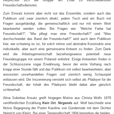
verpflichtet sich die Gruppe am Ende zu verschiedensten
Freundschaftsdiensten.
Zum Einsatz kommt aber nicht nur das Ensemble, sondern auch das
Publikum und zwar ziemlich direkt; jedem Tisch wird ein Buch mit
Fragen ausgehändigt, die gemeinschaftlich und nur mit einem Wort
beantwortet werden sollen. Bei Fragen wie: “Welche Farbe hat
Freundschaft?”, “Wie pflegt man eine Freundschaft?” und “Was
durchschneidet das Band der Freundschaft?” wird auch dem Publikum
klar, wie schwierig es ist, für solch intime und abstrakte Konstrukte eine
individuelle, aber auch eine gemeinsame Antwort zu finden. Zum Dank
wird die Arbeitsgemeinschaft beziehungsweise potentiell neue
Freundesgruppe mit einem Polaroid entlohnt. Einige Antworten finden in
der Schlussszene sogar Erwähnung, bevor der erste Vorhang nach
knapp einer Stunde fällt und das Publikum mit selbst beantworteten, aber
ansonsten unverhandelten Fragen und ziemlich wenig Schauspiel
entlassen wird. Die Inszenierung versteht sich selbst als Plädoyer für die
Freundschaft, der Inhalt des Plädoyers bleibt dabei aber gänzlich
schleierhaft.
Alina Sobottas Ansatz
greift
hingegen Motive aus Christa Wolfs 1979
veröffentlichter Erzählung
Kein Ort. Nirgends
auf
.
Wolf beschreibt eine
fiktive Begegnung der Poetin Karoline von Günderrode mit dem Dichter
Heinrich von Kleist. Bei einer Teegesellschaft 1804 bemerken die beiden,