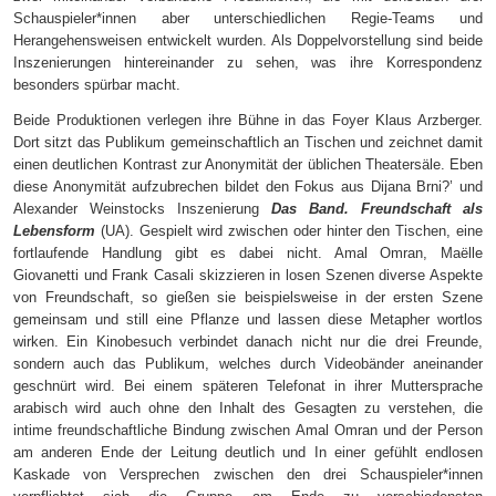
Schauspieler*innen aber unterschiedlichen Regie-Teams und
Herangehensweisen entwickelt wurden. Als Doppelvorstellung sind beide
Inszenierungen hintereinander zu sehen, was ihre Korrespondenz
besonders spürbar macht.
Beide Produktionen verlegen ihre Bühne in das Foyer Klaus Arzberger.
Dort sitzt das Publikum gemeinschaftlich an Tischen und zeichnet damit
einen deutlichen Kontrast zur Anonymität der üblichen Theatersäle. Eben
diese Anonymität aufzubrechen bildet den Fokus aus Dijana Brni?’ und
Alexander Weinstocks Inszenierung
Das Band. Freundschaft als
Lebensform
(UA). Gespielt wird zwischen oder hinter den Tischen, eine
fortlaufende Handlung gibt es dabei nicht. Amal Omran, Maëlle
Giovanetti und Frank Casali skizzieren in losen Szenen diverse Aspekte
von Freundschaft, so gießen sie beispielsweise in der ersten Szene
gemeinsam und still eine Pflanze und lassen diese Metapher wortlos
wirken. Ein Kinobesuch verbindet danach nicht nur die drei Freunde,
sondern auch das Publikum, welches durch Videobänder aneinander
geschnürt wird. Bei einem späteren Telefonat in ihrer Muttersprache
arabisch wird auch ohne den Inhalt des Gesagten zu verstehen, die
intime freundschaftliche Bindung zwischen Amal Omran und der Person
am anderen Ende der Leitung deutlich und In einer gefühlt endlosen
Kaskade von Versprechen zwischen den drei Schauspieler*innen