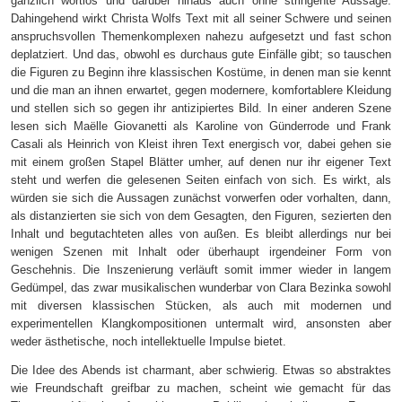
gänzlich wortlos und darüber hinaus auch ohne stringente Aussage.
Dahingehend wirkt Christa Wolfs Text mit all seiner Schwere und seinen
anspruchsvollen Themenkomplexen nahezu aufgesetzt und fast schon
deplatziert. Und das, obwohl es durchaus gute Einfälle gibt; so tauschen
die Figuren zu Beginn ihre klassischen Kostüme, in denen man sie kennt
und die man an ihnen erwartet, gegen modernere, komfortablere Kleidung
und stellen sich so gegen ihr antizipiertes Bild. In einer anderen Szene
lesen sich Maëlle Giovanetti als Karoline von Günderrode und Frank
Casali als Heinrich von Kleist ihren Text energisch vor, dabei gehen sie
mit einem großen Stapel Blätter umher, auf denen nur ihr eigener Text
steht und werfen die gelesenen Seiten einfach von sich. Es wirkt, als
würden sie sich die Aussagen zunächst vorwerfen oder vorhalten, dann,
als distanzierten sie sich von dem Gesagten, den Figuren, sezierten den
Inhalt und begutachteten alles von außen. Es bleibt allerdings nur bei
wenigen Szenen mit Inhalt oder überhaupt irgendeiner Form von
Geschehnis. Die Inszenierung verläuft somit immer wieder in lange
m
Gedümpel, das zwar musikalischen wunderbar von Clara Bezinka sowohl
mit diversen klassischen Stücken, als auch mit modernen und
experimentellen Klangkompositionen untermalt wird, ansonsten aber
weder ästhetische, noch intellektuelle Impulse bietet.
Die Idee des Abends ist charmant, aber schwierig. Etwas so abstraktes
wie Freundschaft greifbar zu machen, scheint wie gemacht für das