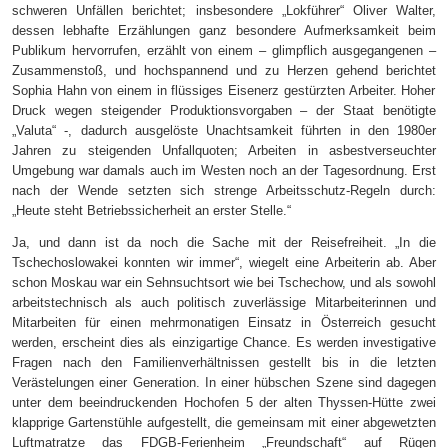
schweren Unfällen berichtet; insbesondere „Lokführer“ Oliver Walter,
dessen lebhafte Erzählungen ganz besondere Aufmerksamkeit beim
Publikum hervorrufen, erzählt von einem – glimpflich ausgegangenen –
Zusammenstoß, und hochspannend und zu Herzen gehend
berichtet
Sophia Hahn von einem in flüssiges Eisenerz gestürzten Arbeiter. Hoher
Druck wegen steigender Produktionsvorgaben – der Staat benötigte
„Valuta“ -, dadurch ausgelöste Unachtsamkeit führten in den 1980er
Jahren zu steigenden Unfallquoten; Arbeiten in asbestverseuchter
Umgebung war damals auch im Westen noch an der Tagesordnung. Erst
nach der Wende setzten sich strenge Arbeitsschutz-Regeln durch:
„Heute steht Betriebssicherheit an erster Stelle.“
Ja, und dann ist da noch die Sache mit der Reisefreiheit. „In die
Tschechoslowakei konnten wir immer“, wiegelt eine Arbeiterin ab. Aber
schon Moskau war ein Sehnsuchtsort wie bei Tschechow, und als sowohl
arbeitstechnisch als auch politisch zuverlässige Mitarbeiterinnen und
Mitarbeiten für einen mehrmonatigen Einsatz in Österreich gesucht
werden, erscheint dies als einzigartige Chance. Es werden investigative
Fragen nach den Familienverhältnissen gestellt bis in die letzten
Verästelungen einer Generation. In einer hübschen Szene sind dagegen
unter dem beeindruckenden Hochofen 5 der alten Thyssen-Hütte zwei
klapprige Gartenstühle aufgestellt, die gemeinsam mit einer abgewetzten
Luftmatratze das FDGB-Ferienheim „Freundschaft“ auf Rügen