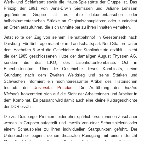
Werk- und Schlafstatt sowie die Haupt-Spielstätte der Gruppe ist. Das
Prinzip der 1991 von Jens-Erwin Siemssen und Juliane Lenssen
gegründeten Gruppe ist es, ihre dokumentarischen oder
halbdokumentarischen Stücke an Originalschauplätzen oder zumindest
an Orten aufzuführen, die sich unmittelbar zu ihren Inhalten verhalten.
Jetzt rollte der Zug von seinem Heimatbahnhof in Geestenseth nach
Duisburg. Für fünf Tage macht er im Landschaftspark Nord Station. Unter
dem Hochofen 5 wird die Geschichte der Stahlindustrie erzählt – nicht
die der 1985 geschlossenen Hütte der damaligen August Thyssen AG,
sondern die des EKO, des Eisenhüttenkombinats Ost in
Eisenhüttenstadt. Über die Geschichte dieses Kombinats, seine
Gründung nach dem
Zweiten
Weltkrieg und seine Stärken und
Schwächen informiert ein hochinteressanter Artikel des Historischen
Instituts der
Universität Potsdam
.
Die Aufführung des
l
etzten
Kleinods
konzentriert sich auf die Sicht der Arbeiterinnen und Arbeiter in
dem Kombinat. En passant wird damit auch eine kleine Kulturgeschichte
der DDR erzählt.
Die zur Duisburger Premiere leider eher spärlich erschienenen Zuschauer
werden in Gruppen aufgeteilt und jeweils von einer Schauspielerin oder
einem Schauspieler zu ihren individuellen Startpunkten geführt. Der
Unterzeichner beginnt seinen theatralen Rundgang mit einem Bericht