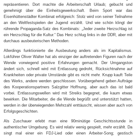
repräsentieren. Dort machte die Arbeiterschaft Urlaub; gebucht und
genehmigt über die Einheitsgewerkschaft. Beim Sport war das
Eisenhüttenstädter Kombinat erfolgreich: Stolz wird von seiner Teilnahme
an den Weltfestspielen der Jugend erzählt. Und wie schön klingt der
rührende Propaganda-Satz des Kombinats: „Jeder zweite Herzschlag ist
ein Herzschlag für die Kultur.“ Das Herz schlug links in der DDR, aber mit
durchaus ausbeuterischen Methoden.
Allerdings funktionierte die Ausbeutung anders als im Kapitalismus.
Lokführer Oliver Walter hat als einziger der auftretenden Figuren nach der
Wende vorwiegend positive Erfahrungen gemacht. Der Umgangston
ändert sich, schnell wird mit Entlassung gedroht, Rücksichtnahme auf
Krankheiten oder private Umstände gibt es nicht mehr. Krupp kauft Teile
des Werks, andere werden geschlossen. Vorübergehend geben Aufträge
des Kooperationspartners Salzgitter Hoffnung, aber auch das ist bald
vorbei. Entlassungswellen wird mit Streiks begegnet, die kaum etwas
bewirken. Die Mitarbeiter, die die Wende begrüßt und unterstützt hatten,
werden in der überwiegenden Mehrzahl enttäuscht, wissen aber auch von
Erfolgsgeschichten.
Als Zuschauer erlebt man eine 90minütige Geschichtsstunde in
authentischer Umgebung. Es wird relativ wenig gespielt, mehr erzählt. Da
singt mal einer ein FDJ-Lied oder einen Arbeiter-Song; gestisch