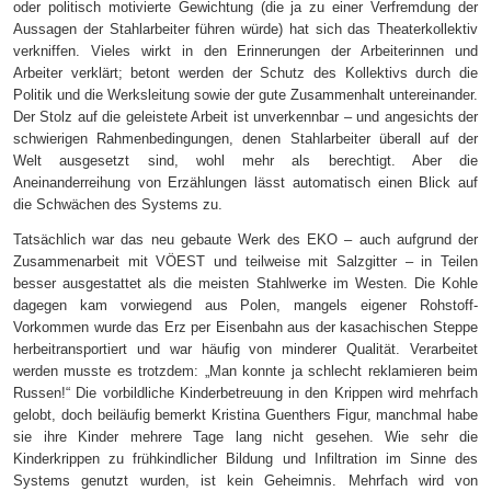
oder politisch motivierte Gewichtung (die ja zu einer Verfremdung der
Aussagen der Stahlarbeiter führen würde) hat sich das Theaterkollektiv
verkniffen. Vieles wirkt in den Erinnerungen der Arbeiterinnen und
Arbeiter verklärt; betont werden der Schutz des Kollektivs durch die
Politik und die Werksleitung sowie der gute Zusammenhalt untereinander.
Der Stolz auf die geleistete Arbeit ist unverkennbar – und angesichts der
schwierigen Rahmenbedingungen, denen Stahlarbeiter überall auf der
Welt ausgesetzt sind, wohl mehr als berechtigt. Aber die
Aneinanderreihung von Erzählungen lässt automatisch einen Blick auf
die Schwächen des Systems zu.
Tatsächlich war das neu gebaute Werk des EKO – auch aufgrund der
Zusammenarbeit mit VÖEST und teilweise mit Salzgitter – in Teilen
besser ausgestattet als die meisten Stahlwerke im Westen. Die Kohle
dagegen kam vorwiegend aus Polen, mangels eigener Rohstoff-
Vorkommen wurde das Erz per Eisenbahn aus der kasachischen Steppe
herbeitransportiert und war häufig von minderer Qualität. Verarbeitet
werden musste es trotzdem: „Man konnte ja schlecht reklamieren beim
Russen!“ Die vorbildliche Kinderbetreuung in den Krippen wird mehrfach
gelobt, doch beiläufig bemerkt Kristina Guenthers Figur, manchmal habe
sie ihre Kinder mehrere Tage lang nicht gesehen. Wie sehr die
Kinderkrippen zu frühkindlicher Bildung und Infiltration im Sinne des
Systems genutzt wurden, ist kein Geheimnis. Mehrfach wird von