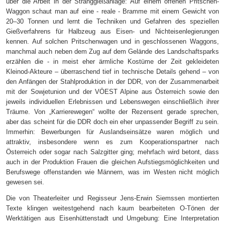
über die Arbeit in der Stranggießanlage: Auf einem offenen Pritschen-
Waggon schaut man auf eine - reale - Bramme mit einem Gewicht von
20–30 Tonnen und lernt die Techniken und Gefahren des speziellen
Gießverfahrens für Halbzeug aus Eisen- und Nichteisenlegierungen
kennen. Auf solchen Pritschenwagen und in geschlossenen Waggons,
manchmal auch neben dem Zug auf dem Gelände des Landschaftsparks
erzählen die
-
in meist eher ärmliche Kostüme der Zeit gekleideten
Kleinod-Akteure – überraschend tief in technische Details gehend – von
den Anfängen der Stahlproduktion in der DDR, von der Zusammenarbeit
mit der Sowjetunion und der VÖEST Alpine aus Österreich sowie den
jeweils individuellen Erlebnissen und Lebenswegen einschließlich ihrer
Träume. Von „Karrierewegen“ wollte der Rezensent gerade sprechen,
aber das scheint für die DDR doch ein eher unpassender Begriff zu sein.
Immerhin: Bewerbungen für Auslandseinsätze waren möglich und
attraktiv, insbesondere wenn es zum Kooperationspartner nach
Österreich oder sogar nach Salzgitter ging; mehrfach wird betont, dass
auch in der Produktion Frauen die gleichen Aufstiegsmöglichkeiten und
Berufswege offenstanden wie Männern, was im Westen nicht möglich
gewesen sei.
Die von Theaterleiter und Regisseur Jens-Erwin Siemssen montierten
Texte klingen weitestgehend nach kaum bearbeiteten O-Tönen der
Werktätigen aus Eisenhüttenstadt und Umgebung: Eine Interpretation