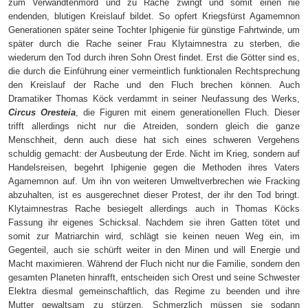
zum Verwandtenmord und zu Rache zwingt und somit einen nie
endenden, blutigen Kreislauf bildet. So opfert Kriegsfürst Agamemnon
Generationen später seine Tochter Iphigenie für günstige Fahrtwinde, um
später durch die Rache seiner Frau Klytaimnestra zu sterben, die
wiederum den Tod durch ihren Sohn Orest findet. Erst die Götter sind es,
die durch die Einführung einer vermeintlich funktionalen Rechtsprechung
den Kreislauf der Rache und den Fluch brechen können. Auch
Dramatiker Thomas Köck verdammt in seiner Neufassung des Werks,
Circus Oresteia
, die Figuren mit einem generationellen Fluch. Dieser
trifft allerdings nicht nur die Atreiden, sondern gleich die ganze
Menschheit, denn auch diese hat sich eines schweren Vergehens
schuldig gemacht: der Ausbeutung der Erde. Nicht im Krieg, sondern auf
Handelsreisen, begehrt Iphigenie gegen die Methoden ihres Vaters
Agamemnon auf. Um ihn von weiteren Umweltverbrechen wie Fracking
abzuhalten, ist es ausgerechnet dieser Protest, der ihr den Tod bringt.
Klytaimnestras Rache besiegelt allerdings auch in Thomas Köcks
Fassung ihr eigenes Schicksal. Nachdem sie ihren Gatten tötet und
somit zur Matriarchin wird, schlägt sie keinen neuen Weg ein, im
Gegenteil, auch sie schürft weiter in den Minen und will Energie und
Macht maximieren. Während der Fluch nicht nur die Familie, sondern den
gesamten Planeten hinrafft, entscheiden sich Orest und seine Schwester
Elektra diesmal gemeinschaftlich, das Regime zu beenden und ihre
Mutter gewaltsam zu stürzen. Schmerzlich müssen sie sodann