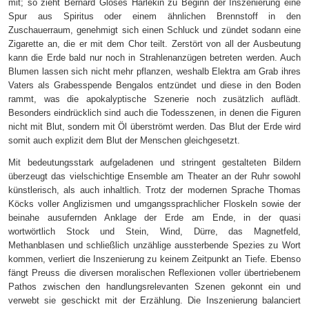
mit; so zieht Bernard Gloses Harlekin zu Beginn der Inszenierung eine
Spur aus Spiritus oder einem ähnlichen Brennstoff in den
Zuschauerraum, genehmigt sich einen Schluck und zündet sodann eine
Zigarette an, die er mit dem Chor teilt. Zerstört von all der Ausbeutung
kann die Erde bald nur noch in Strahlenanzügen betreten werden. Auch
Blumen lassen sich nicht mehr pflanzen, weshalb Elektra am Grab ihres
Vaters als Grabesspende Bengalos entzündet und diese in den Boden
rammt, was die apokalyptische Szenerie noch zusätzlich auflädt.
Besonders eindrücklich sind auch die Todesszenen, in denen die Figuren
nicht mit Blut, sondern mit Öl überströmt werden. Das Blut der Erde wird
somit auch explizit dem Blut der Menschen gleichgesetzt.
Mit bedeutungsstark aufgeladenen und stringent gestalteten Bildern
überzeugt das vielschichtige Ensemble am Theater an der Ruhr sowohl
künstlerisch, als auch inhaltlich. Trotz der modernen Sprache Thomas
Köcks voller Anglizismen und umgangssprachlicher Floskeln sowie der
beinahe ausufernden Anklage der Erde am Ende, in der quasi
wortwörtlich Stock und Stein, Wind, Dürre, das Magnetfeld,
Methanblasen und schließlich unzählige aussterbende Spezies zu Wort
kommen, verliert die Inszenierung zu keinem Zeitpunkt an Tiefe. Ebenso
fängt Preuss die diversen moralischen Reflexionen voller übertriebenem
Pathos zwischen den handlungsrelevanten Szenen gekonnt ein und
verwebt sie geschickt mit der Erzählung. Die Inszenierung balanciert