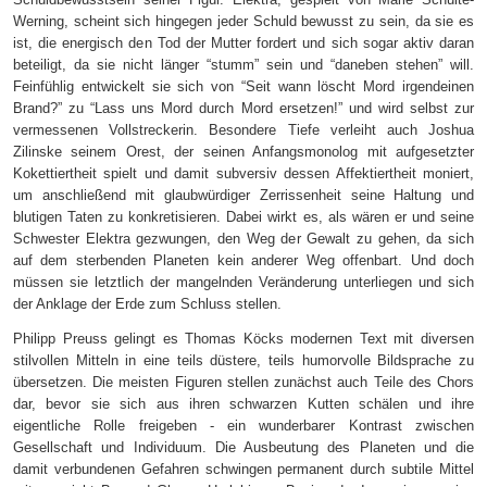
Werning, scheint sich hingegen jeder Schuld bewusst zu sein, da sie es
ist, die energisch den Tod der Mutter fordert und sich sogar aktiv daran
beteiligt, da sie nicht länger “stumm” sein und “daneben stehen” will.
Feinfühlig entwickelt sie sich von “Seit wann löscht Mord irgendeinen
Brand?” zu “Lass uns Mord durch Mord ersetzen!” und wird selbst zur
vermessenen Vollstreckerin. Besondere Tiefe verleiht auch Joshua
Zilinske seinem Orest, der seinen Anfangsmonolog mit aufgesetzter
Kokettiertheit spielt und damit subversiv dessen Affektiertheit moniert,
um anschließend mit glaubwürdiger Zerrissenheit seine Haltung und
blutigen Taten zu konkretisieren. Dabei wirkt es, als wären er und seine
Schwester Elektra gezwungen, den Weg der Gewalt zu gehen, da sich
auf dem sterbenden Planeten kein anderer Weg offenbart. Und doch
müssen sie letztlich der mangelnden Veränderung unterliegen und sich
der Anklage der Erde zum Schluss stellen.
Philipp Preuss gelingt es Thomas Köcks modernen Text mit diversen
stilvollen Mitteln in eine teils düstere, teils humorvolle Bildsprache zu
übersetzen. Die meisten Figuren stellen zunächst auch Teile des Chors
dar, bevor sie sich aus ihren schwarzen Kutten schälen und ihre
eigentliche Rolle freigeben - ein wunderbarer Kontrast zwischen
Gesellschaft und Individuum. Die Ausbeutung des Planeten und die
damit verbundenen Gefahren schwingen permanent durch subtile Mittel