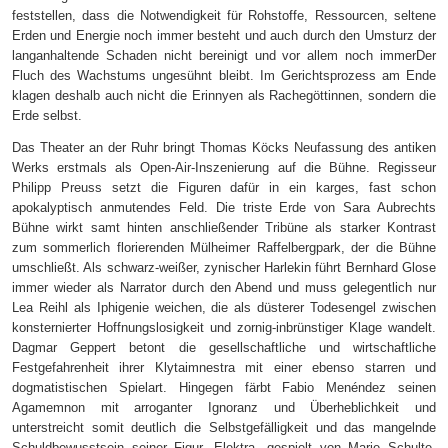
feststellen, dass die Notwendigkeit für Rohstoffe, Ressourcen, seltene
Erden und Energie noch immer besteht und auch durch den Umsturz der
langanhaltende Schaden nicht bereinigt und vor allem noch immerDer
Fluch des Wachstums ungesühnt bleibt. Im Gerichtsprozess am Ende
klagen deshalb auch nicht die Erinnyen als Rachegöttinnen, sondern die
Erde selbst.
Das Theater an der Ruhr bringt Thomas Köcks Neufassung des antiken
Werks erstmals als Open-Air-Inszenierung auf die Bühne. Regisseur
Philipp Preuss setzt die Figuren dafür in ein karges, fast schon
apokalyptisch anmutendes Feld. Die triste Erde von Sara Aubrechts
Bühne wirkt samt hinten anschließender Tribüne als starker Kontrast
zum sommerlich florierenden Mülheimer Raffelbergpark, der die Bühne
umschließt. Als schwarz-weißer, zynischer Harlekin führt Bernhard Glose
immer wieder als Narrator durch den Abend und muss gelegentlich nur
Lea Reihl als Iphigenie weichen, die als düsterer Todesengel zwischen
konsternierter Hoffnungslosigkeit und zornig-inbrünstiger Klage wandelt.
Dagmar Geppert betont die gesellschaftliche und wirtschaftliche
Festgefahrenheit ihrer Klytaimnestra mit einer ebenso starren und
dogmatistischen Spielart. Hingegen färbt Fabio Menéndez seinen
Agamemnon mit arroganter Ignoranz und Überheblichkeit und
unterstreicht somit deutlich die Selbstgefälligkeit und das mangelnde
Schuldbewusstsein seiner Figur. Elektra, gespielt von Marie Schulte-