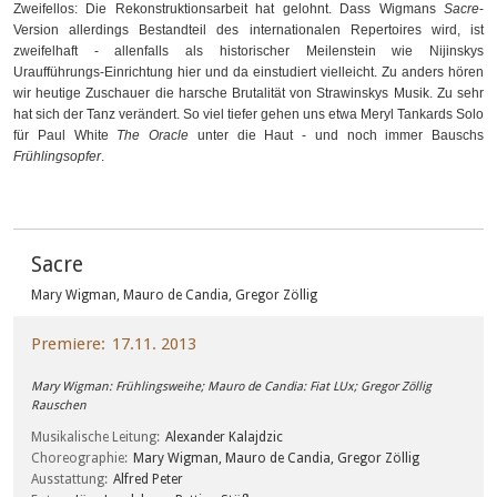
Zweifellos: Die Rekonstruktionsarbeit hat gelohnt. Dass Wigmans
Sacre
-
Version allerdings Bestandteil des internationalen Repertoires wird, ist
zweifelhaft - allenfalls als historischer Meilenstein wie Nijinskys
Uraufführungs-Einrichtung hier und da einstudiert vielleicht. Zu anders hören
wir heutige Zuschauer die harsche Brutalität von Strawinskys Musik. Zu sehr
hat sich der Tanz verändert. So viel tiefer gehen uns etwa Meryl Tankards Solo
für Paul White
The Oracle
unter die Haut - und noch immer Bauschs
Frühlingsopfer
.
Sacre
Mary Wigman, Mauro de Candia, Gregor Zöllig
Premiere
17.11. 2013
Mary Wigman: Frühlingsweihe; Mauro de Candia: Fiat LUx; Gregor Zöllig
Rauschen
Musikalische Leitung
Alexander Kalajdzic
Choreographie
Mary Wigman, Mauro de Candia, Gregor Zöllig
Ausstattung
Alfred Peter