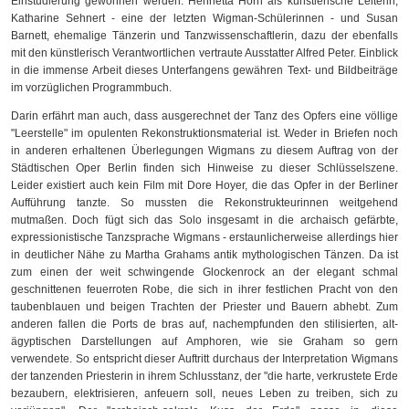
Einstudierung gewonnen werden: Henrietta Horn als künstlerische Leiterin,
Katharine Sehnert - eine der letzten Wigman-Schülerinnen - und Susan
Barnett, ehemalige Tänzerin und Tanzwissenschaftlerin, dazu der ebenfalls
mit den künstlerisch Verantwortlichen vertraute Ausstatter Alfred Peter. Einblick
in die immense Arbeit dieses Unterfangens gewähren Text- und Bildbeiträge
im vorzüglichen Programmbuch.
Darin erfährt man auch, dass ausgerechnet der Tanz des Opfers eine völlige
"Leerstelle" im opulenten Rekonstruktionsmaterial ist. Weder in Briefen noch
in anderen erhaltenen Überlegungen Wigmans zu diesem Auftrag von der
Städtischen Oper Berlin finden sich Hinweise zu dieser Schlüsselszene.
Leider existiert auch kein Film mit Dore Hoyer, die das Opfer in der Berliner
Aufführung tanzte. So mussten die Rekonstrukteurinnen weitgehend
mutmaßen. Doch fügt sich das Solo insgesamt in die archaisch gefärbte,
expressionistische Tanzsprache Wigmans - erstaunlicherweise allerdings hier
in deutlicher Nähe zu Martha Grahams antik mythologischen Tänzen. Da ist
zum einen der weit schwingende Glockenrock an der elegant schmal
geschnittenen feuerroten Robe, die sich in ihrer festlichen Pracht von den
taubenblauen und beigen Trachten der Priester und Bauern abhebt. Zum
anderen fallen die Ports de bras auf, nachempfunden den stilisierten, alt-
ägyptischen Darstellungen auf Amphoren, wie sie Graham so gern
verwendete. So entspricht dieser Auftritt durchaus der Interpretation Wigmans
der tanzenden Priesterin in ihrem Schlusstanz, der "die harte, verkrustete Erde
bezaubern, elektrisieren, anfeuern soll, neues Leben zu treiben, sich zu