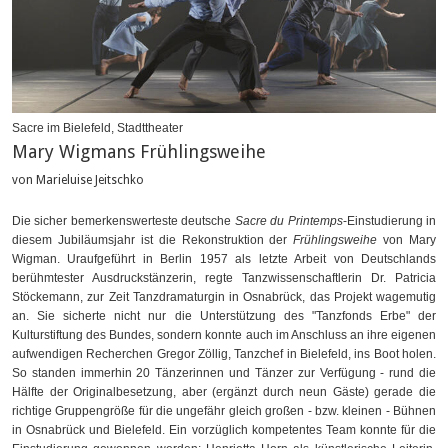
Sacre im Bielefeld, Stadttheater
Mary Wigmans Frühlingsweihe
von Marieluise Jeitschko
Die sicher bemerkenswerteste deutsche
Sacre du Printemps
-Einstudierung in
diesem Jubiläumsjahr ist die Rekonstruktion der
Frühlingsweihe
von Mary
Wigman. Uraufgeführt in Berlin 1957 als letzte Arbeit von Deutschlands
berühmtester Ausdruckstänzerin, regte Tanzwissenschaftlerin Dr. Patricia
Stöckemann, zur Zeit Tanzdramaturgin in Osnabrück, das Projekt wagemutig
an. Sie sicherte nicht nur die Unterstützung des "Tanzfonds Erbe" der
Kulturstiftung des Bundes, sondern konnte auch im Anschluss an ihre eigenen
aufwendigen Recherchen Gregor Zöllig, Tanzchef in Bielefeld, ins Boot holen.
So standen immerhin 20 Tänzerinnen und Tänzer zur Verfügung - rund die
Hälfte der Originalbesetzung, aber (ergänzt durch neun Gäste) gerade die
richtige Gruppengröße für die ungefähr gleich großen - bzw. kleinen - Bühnen
in Osnabrück und Bielefeld. Ein vorzüglich kompetentes Team konnte für die