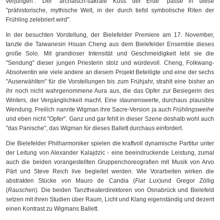
verjüngen". Der "archaisch-sakrale Kuss der Erde" passe in diese
"prähistorische, mythische Welt, in der durch tiefst symbolische Riten der
Frühling zelebriert wird".
In der besuchten Vorstellung, der Bielefelder Premiere am 17. November,
tanzte die Taiwanesin Hsuan Cheng aus dem Bielefelder Ensemble dieses
große Solo. Mit grandioser Intensität und Geschmeidigkeit lebt sie die
"Sendung" dieser jungen Priesterin stolz und würdevoll. Cheng, Folkwang-
Absolventin wie viele andere an diesem Projekt Beteiligte und eine der sechs
"Auserwählten" für die Vorstellungen bis zum Frühjahr, strahlt eine bisher an
ihr noch nicht wahrgenommene Aura aus, die das Opfer zur Besiegerin des
Winters, der Vergänglichkeit macht. Eine staunenswerte, durchaus plausible
Wendung. Freilich nannte Wigman ihre Sacre-Version ja auch
Frühlingsweihe
und eben nicht "Opfer". Ganz und gar fehlt in dieser Szene deshalb wohl auch
"das Panische", das Wigman für dieses Ballett durchaus einfordert.
Die Bielefelder Philharmoniker spielen die kraftvoll dynamische Partitur unter
der Leitung von Alexander Kalajdzic - eine beeindruckende Leistung, zumal
auch die beiden vorangestellten Gruppenchoreografien mit Musik von Arvo
Pärt und Steve Reich live begleitet werden. Wie Vorarbeiten wirken die
abstrakten Stücke von Mauro de Candia (
Fiat Lux
)und Gregor Zöllig
(
Rauschen
). Die beiden Tanztheaterdirektoren von Osnabrück und Bielefeld
setzen mit ihren Studien über Raum, Licht und Klang eigenständig und dezent
einen Kontrast zu Wigmans Ballett.