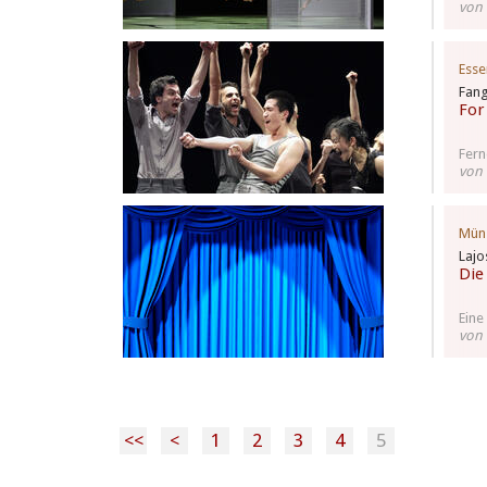
von 
Esse
Fang
For
Fern
von 
Mün
Lajo
Die
Eine
von 
<<
<
1
2
3
4
5