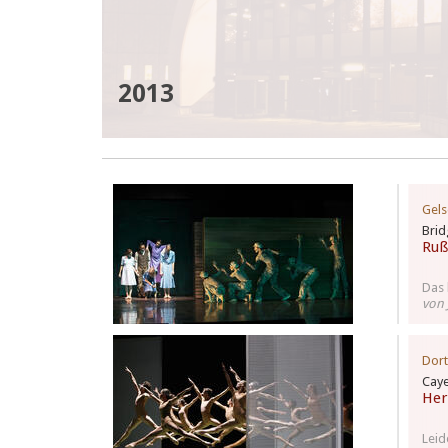
2013
Gels
Brid
Ru
Das 
von 
Dor
Caye
Her
Leid