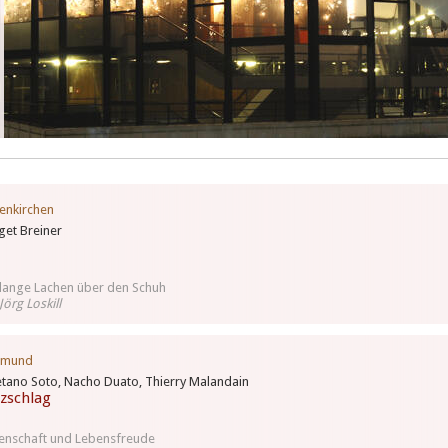
enkirchen
get Breiner
ß
lange Lachen über den Schuh
Jörg Loskill
tmund
tano Soto, Nacho Duato, Thierry Malandain
zschlag
enschaft und Lebensfreude