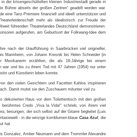
in der krisengeschüttelten kleinen Industriestadt gerade in
te Bühne abseits der großen Zentren“ geadelt worden war.
nde
eine Tanz-Premiere finanziell und ideell unterstützen und
Theaterleidenschaft mehr als idealistisch zur Freude der
ltweit führenden Theaterlandes Deutschland demonstrieren.
ponsoren aufgerufen, am Geburtsort der Folkwang-Idee dem
e nach der Uraufführung in Saarbrücken viel origineller,
bis Mannheim, von Johann Kresnik bis Helen Schneider (in
 Mexikanerin erzählten, die als 18-Jährige bei einem
en war und bis zu ihrem Tod mit 47 Jahren (1954) nur unter
tin und Künstlerin leben konnte.
 von den vielen Gesichtern und Facetten Kahlos inspirieren
nach. Damit mutet sie den Zuschauern mitunter viel zu.
s dekorierten Haus vor dem Toilettentisch mit den großen
r berühmtes Credo „Viva la Vida!“ schrieb, von ihrem viel
, besungen, der sich selbst auf der Gitarre begleitet (Luis
antasiewelt - in die winzige kornblumen-blaue
Casa Azul
, die
ut hat.
Luis Gonzalez, Amber Neumann und dem Trommler Alexandre