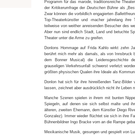
Programm für das marode, traditionsreiche Theater 
der Kritikerumfrage der
Deutschen Bühne
als „Bes
Zwar können die vorbildlich engagierten
Ballettfreu
Top-Theaterkünstler und -macher jahrelang ihre 
teilweise von weither anreisenden Besucher des we
Aber nun sind endlich Stadt, Land und betuchte S
Theater unter die Arme zu greifen.
Donlons Hommage auf Frida Kahlo wirkt zehn Jahr
berührt mich mehr als damals, als von Innsbruck 
dem Bonner Musical) die Leidensgeschichte der
grauseligen Verkehrsunfall schwerst verletzt word
größten physischen Qualen ihre Ideale als Kommunis
Donlon hat sich für ihre hinreißenden Tanz-Bilder
lassen, zeichnet aber ausdrücklich nicht ihr Leben 
Manche Szenen spielen in ihrem mit bunten Nippe
Spiegeln, auf denen sie sich selbst malte und ih
älteren, zweiten Ehemann, dem Künstler Diego Rivera
Gonzalez). Immer wieder flüchtet sie sich in ihre F
Bühnenbildner Ingo Bracke vorn an die Rampe geba
Mexikanische Musik, gesungen und gespielt von 