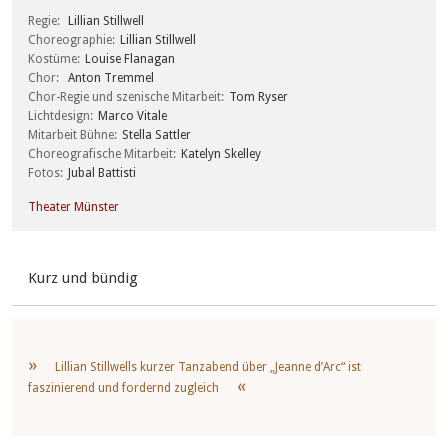
Regie
Lillian Stillwell
Choreographie
Lillian Stillwell
Kostüme
Louise Flanagan
Chor
Anton Tremmel
Chor-Regie und szenische Mitarbeit
Tom Ryser
Lichtdesign
Marco Vitale
Mitarbeit Bühne
Stella Sattler
Choreografische Mitarbeit
Katelyn Skelley
Fotos
Jubal Battisti
Theater Münster
Kurz und bündig
Lillian Stillwells kurzer Tanzabend über „Jeanne d’Arc“ ist
faszinierend und fordernd zugleich