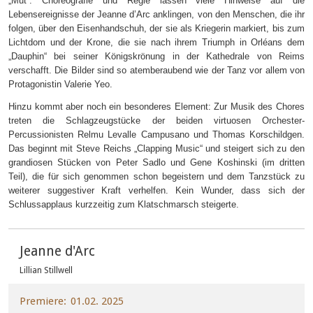
„Mut“. Choreografie und Regie lassen viele Hinweise auf die
Lebensereignisse der Jeanne d’Arc anklingen, von den Menschen, die ihr
folgen, über den Eisenhandschuh, der sie als Kriegerin markiert, bis zum
Lichtdom und der Krone, die sie nach ihrem Triumph in Orléans dem
„Dauphin“ bei seiner Königskrönung in der Kathedrale von Reims
verschafft. Die Bilder sind so atemberaubend wie der Tanz vor allem von
Protagonistin Valerie Yeo.
Hinzu kommt aber noch ein besonderes Element: Zur Musik des Chores
treten die Schlagzeugstücke der beiden virtuosen Orchester-
Percussionisten Relmu Levalle Campusano und Thomas Korschildgen.
Das beginnt mit Steve Reichs „Clapping Music“ und steigert sich zu den
grandiosen Stücken von Peter Sadlo und Gene Koshinski (im dritten
Teil), die für sich genommen schon begeistern und dem Tanzstück zu
weiterer suggestiver Kraft verhelfen. Kein Wunder, dass sich der
Schlussapplaus kurzzeitig zum Klatschmarsch steigerte.
Jeanne d'Arc
Lillian Stillwell
Premiere
01.02. 2025