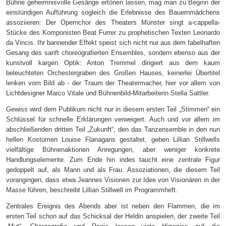
Bühne geheimnisvolle Gesänge ertönen lassen, mag man zu Beginn der
einstündigen Aufführung sogleich die Erlebnisse des Bauernmädchens
assoziieren: Der Opernchor des Theaters Münster singt a-cappella-
Stücke des Komponisten Beat Furrer zu prophetischen Texten Leonardo
da Vincis. Ihr bannender Effekt speist sich nicht nur aus dem fabelhaften
Gesang des sanft choreografierten Ensembles, sondern ebenso aus der
kunstvoll kargen Optik: Anton Tremmel dirigiert aus dem kaum
beleuchteten Orchestergraben des Großen Hauses, keinerlei Übertitel
lenken vom Bild ab - der Traum der Theatermacher, hier vor allem von
Lichtdesigner Marco Vitale und Bühnenbild-Mitarbeiterin Stella Sattler.
Gewiss wird dem Publikum nicht nur in diesem ersten Teil „Stimmen“ ein
Schlüssel für schnelle Erklärungen verweigert. Auch und vor allem im
abschließenden dritten Teil „Zukunft“, den das Tanzensemble in den nun
hellen Kostümen Louise Flanagans gestaltet, geben Lillian Stillwells
vielfältige Bühnenaktionen Anregungen, aber weniger konkrete
Handlungselemente. Zum Ende hin indes taucht eine zentrale Figur
gedoppelt auf, als Mann und als Frau. Assoziationen, die diesem Teil
vorangingen, dass etwa Jeannes Visionen zur Idee von Visionären in der
Masse führen, beschreibt Lillian Stillwell im Programmheft.
Zentrales Ereignis des Abends aber ist neben den Flammen, die im
ersten Teil schon auf das Schicksal der Heldin anspielen, der zweite Teil