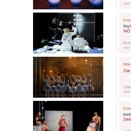
von 
Esse
Marl
NÔ
Best
von
Mün
Die
Odet
von 
Esse
Mett
Del