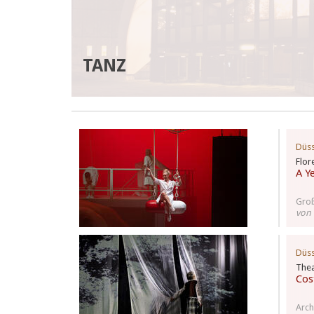
TANZ
Düss
Flor
A Y
Groß
von 
Düss
Thea
Cos
Arch