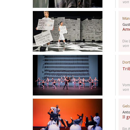
von 
Mün
Gust
Amo
Die 
von 
Dor
Tri
Vom 
von 
Gels
Anto
Il g
Ein 