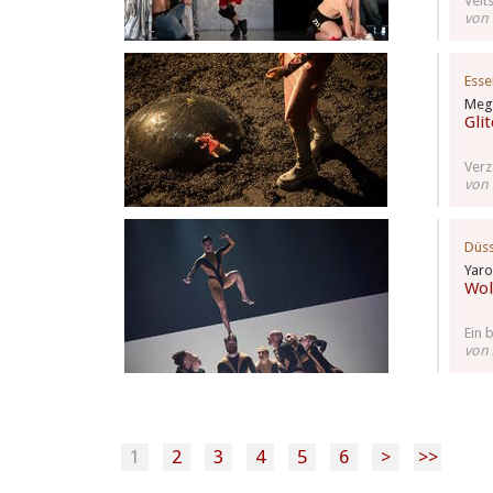
Veit
von
Esse
Meg 
Gli
Verz
von
Düss
Yaro
Wol
Ein 
von 
1
2
3
4
5
6
>
>>