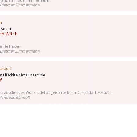
stanz als modernes Heilmittel?
 Dietmar Zimmermann
n
Stuart
tch Witch
errte Hexen
 Dietmar Zimmermann
eldorf
n Lifschitz/Circa Ensemble
f
berauschendes Wolfsrudel begeisterte beim Düsseldorf-Festival
Andreas Rehnolt