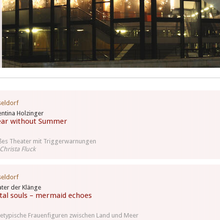
eldorf
entina Holzinger
ear without Summer
es Theater mit Triggerwarnungen
Christa Fluck
eldorf
ter der Klänge
tal souls – mermaid echoes
etypische Frauenfiguren zwischen Land und Meer