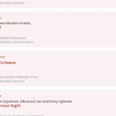
Harald Suerland
n
ene Monteiro Freitas
T
ialität und Raserei
 Dietmar Zimmermann
ster
 Schwäne
te und ihr Pullunder-Prinz
Harald Suerland
n
e Ingvartsen, GRLwood, Sari und Romy Lightman
irious Night