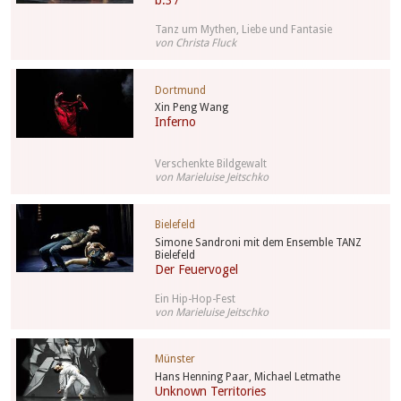
b.37
Tanz um Mythen, Liebe und Fantasie
von Christa Fluck
Dortmund
Xin Peng Wang
Inferno
Verschenkte Bildgewalt
von Marieluise Jeitschko
Bielefeld
Simone Sandroni mit dem Ensemble TANZ
Bielefeld
Der Feuervogel
Ein Hip-Hop-Fest
von Marieluise Jeitschko
Münster
Hans Henning Paar, Michael Letmathe
Unknown Territories