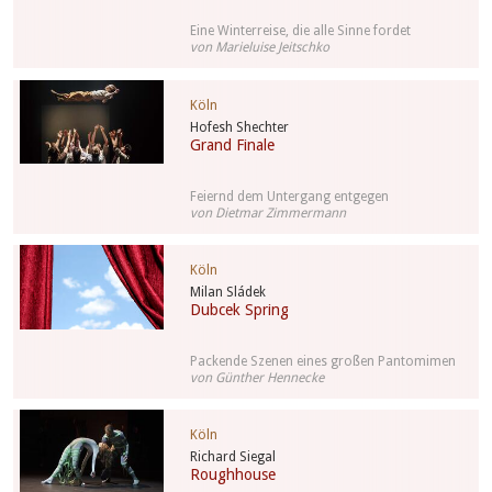
Eine Winterreise, die alle Sinne fordet
von Marieluise Jeitschko
Köln
Hofesh Shechter
Grand Finale
Feiernd dem Untergang entgegen
von Dietmar Zimmermann
Köln
Milan Sládek
Dubcek Spring
Packende Szenen eines großen Pantomimen
von Günther Hennecke
Köln
Richard Siegal
Roughhouse