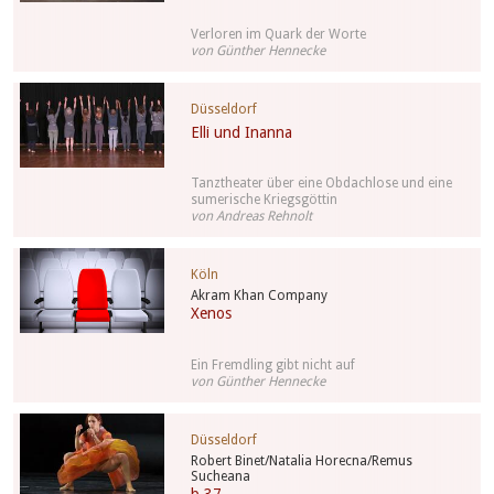
Verloren im Quark der Worte
von Günther Hennecke
Düsseldorf
Elli und Inanna
Tanztheater über eine Obdachlose und eine
sumerische Kriegsgöttin
von Andreas Rehnolt
Köln
Akram Khan Company
Xenos
Ein Fremdling gibt nicht auf
von Günther Hennecke
Düsseldorf
Robert Binet/Natalia Horecna/Remus
Sucheana