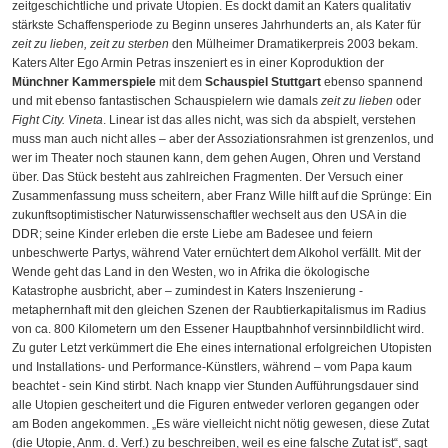
zeitgeschichtliche und private Utopien. Es dockt damit an Katers qualitativ
stärkste Schaffensperiode zu Beginn unseres Jahrhunderts an, als Kater für
zeit zu lieben, zeit zu sterben
den Mülheimer Dramatikerpreis 2003 bekam.
Katers Alter Ego Armin Petras inszeniert es in einer Koproduktion der
Münchner Kammerspiele
mit dem
Schauspiel Stuttgart
ebenso spannend
und mit ebenso fantastischen Schauspielern wie damals
zeit zu lieben
oder
Fight City. Vineta
. Linear ist das alles nicht, was sich da abspielt, verstehen
muss man auch nicht alles – aber der Assoziationsrahmen ist grenzenlos, und
wer im Theater noch staunen kann, dem gehen Augen, Ohren und Verstand
über. Das Stück besteht aus zahlreichen Fragmenten. Der Versuch einer
Zusammenfassung muss scheitern, aber Franz Wille hilft auf die Sprünge: Ein
zukunftsoptimistischer Naturwissenschaftler wechselt aus den USA in die
DDR; seine Kinder erleben die erste Liebe am Badesee und feiern
unbeschwerte Partys, während Vater ernüchtert dem Alkohol verfällt. Mit der
Wende geht das Land in den Westen, wo in Afrika die ökologische
Katastrophe ausbricht, aber – zumindest in Katers Inszenierung -
metaphernhaft mit den gleichen Szenen der Raubtierkapitalismus im Radius
von ca. 800 Kilometern um den Essener Hauptbahnhof versinnbildlicht wird.
Zu guter Letzt verkümmert die Ehe eines international erfolgreichen Utopisten
und Installations- und Performance-Künstlers, während – vom Papa kaum
beachtet - sein Kind stirbt. Nach knapp vier Stunden Aufführungsdauer sind
alle Utopien gescheitert und die Figuren entweder verloren gegangen oder
am Boden angekommen. „Es wäre vielleicht nicht nötig gewesen, diese Zutat
(die Utopie, Anm. d. Verf.) zu beschreiben, weil es eine falsche Zutat ist“, sagt