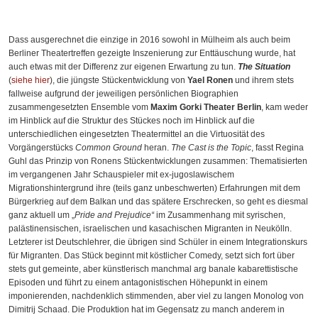
Dass ausgerechnet die einzige in 2016 sowohl in Mülheim als auch beim
Berliner Theatertreffen gezeigte Inszenierung zur Enttäuschung wurde, hat
auch etwas mit der Differenz zur eigenen Erwartung zu tun.
The Situation
(
siehe hier
), die jüngste Stückentwicklung von
Yael Ronen
und ihrem stets
fallweise aufgrund der jeweiligen persönlichen Biographien
zusammengesetzten Ensemble vom
Maxim Gorki Theater Berlin
, kam weder
im Hinblick auf die Struktur des Stückes noch im Hinblick auf die
unterschiedlichen eingesetzten Theatermittel an die Virtuosität des
Vorgängerstücks
Common Ground
heran.
The Cast is the Topic
, fasst Regina
Guhl das Prinzip von Ronens Stückentwicklungen zusammen: Thematisierten
im vergangenen Jahr Schauspieler mit ex-jugoslawischem
Migrationshintergrund ihre (teils ganz unbeschwerten) Erfahrungen mit dem
Bürgerkrieg auf dem Balkan und das spätere Erschrecken, so geht es diesmal
ganz aktuell um „
Pride and Prejudice“
im Zusammenhang mit syrischen,
palästinensischen, israelischen und kasachischen Migranten in Neukölln.
Letzterer ist Deutschlehrer, die übrigen sind Schüler in einem Integrationskurs
für Migranten. Das Stück beginnt mit köstlicher Comedy, setzt sich fort über
stets gut gemeinte, aber künstlerisch manchmal arg banale kabarettistische
Episoden und führt zu einem antagonistischen Höhepunkt in einem
imponierenden, nachdenklich stimmenden, aber viel zu langen Monolog von
Dimitrij Schaad. Die Produktion hat im Gegensatz zu manch anderem in