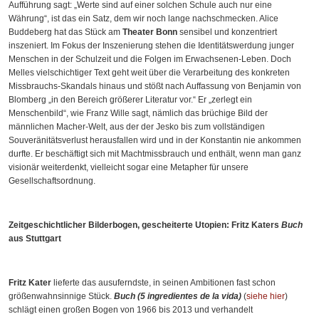
Aufführung sagt: „Werte sind auf einer solchen Schule auch nur eine
Währung“, ist das ein Satz, dem wir noch lange nachschmecken. Alice
Buddeberg hat das Stück am
Theater Bonn
sensibel und konzentriert
inszeniert. Im Fokus der Inszenierung stehen die Identitätswerdung junger
Menschen in der Schulzeit und die Folgen im Erwachsenen-Leben. Doch
Melles vielschichtiger Text geht weit über die Verarbeitung des konkreten
Missbrauchs-Skandals hinaus und stößt nach Auffassung von Benjamin von
Blomberg „in den Bereich größerer Literatur vor.“ Er „zerlegt ein
Menschenbild“, wie Franz Wille sagt, nämlich das brüchige Bild der
männlichen Macher-Welt, aus der der Jesko bis zum vollständigen
Souveränitätsverlust herausfallen wird und in der Konstantin nie ankommen
durfte. Er beschäftigt sich mit Machtmissbrauch und enthält, wenn man ganz
visionär weiterdenkt, vielleicht sogar eine Metapher für unsere
Gesellschaftsordnung.
Zeitgeschichtlicher Bilderbogen, gescheiterte Utopien: Fritz Katers
Buch
aus Stuttgart
Fritz Kater
lieferte das ausuferndste, in seinen Ambitionen fast schon
größenwahnsinnige Stück.
Buch (5 ingredientes de la vida)
(
siehe hier
)
schlägt einen großen Bogen von 1966 bis 2013 und verhandelt