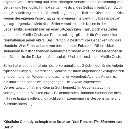
eigenen Verunsicherung und dem ständigen Versuch einer Bestimmung von
Selbst- und Frendbild. Ihr Text sei „ein Festival des Selbstmitleids“, ein Stück
der „Verzweiflung über die Verzweiflung“ und „ein Text der Krise und der Krise
wegen der eigenen Krise“, hat Zeller in einem Interview mit „
Theater heute“
gesagt – irgendwie Meta also. Zeller verankert diese Krisen in der
Lebensmitte, exemplifiziert an einer „46,5jährigen Frau“. Doch was Zeller
anhand der Midlife Crisis von Promis aufzeigt, gilt auch für Otto oder Lisa
Normalbürger jeden Alters: Das Fremdbild bestimmt die Gedanken und das
Handeln. Was Zeller anhand von besonders im Fokus der Öffentlichkeit
stehenden Kunstschaffenden demonstriert, finden wir auch bei Menschen in
der Schule, in der Disko, am Arbeitsplatz. Und nicht erst in der Midlife Crisis.
Zeller hat wieder einmal ein höchst vergnügliches Stück in der für die Autorin
typischen ulkigen, urkomischen Sprache mit ihren abgehackten Alltagssätzen
und permanenten Wiederholungsschleifen vorgelegt. Aber die Autorin ist
diesmal einen Schritt weiter gegangen: Die
Zweite Allgemeine
Verunsicherung
hat, wie Regina Guhl bemerkt, im Gegensatz zu ihren
vorhergehenden Stücken etwas Beklemmendes. Johanna Wehner hat dies
mit ihrer fantasievollen, bildmächtigen Inszenierung ins Gespenstische und
Surreale übersteigert.
Köstliche Comedy, uninspirierte Struktur: Yael Ronens
The Situation
aus
Berlin