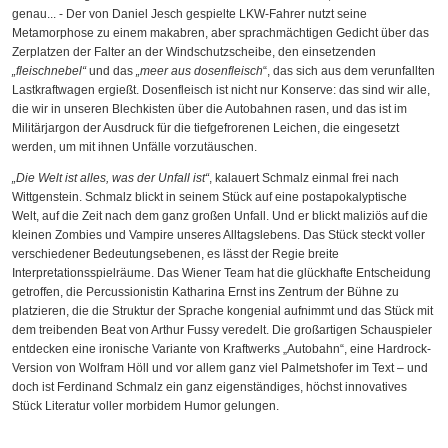
genau... - Der von Daniel Jesch gespielte LKW-Fahrer nutzt seine
Metamorphose zu einem makabren, aber sprachmächtigen Gedicht über das
Zerplatzen der Falter an der Windschutzscheibe, den einsetzenden
„fleischnebel“
und das
„meer aus dosenfleisch
“, das sich aus dem verunfallten
Lastkraftwagen ergießt. Dosenfleisch ist nicht nur Konserve: das sind wir alle,
die wir in unseren Blechkisten über die Autobahnen rasen, und das ist im
Militärjargon der Ausdruck für die tiefgefrorenen Leichen, die eingesetzt
werden, um mit ihnen Unfälle vorzutäuschen.
„Die Welt ist alles, was der Unfall ist“
, kalauert Schmalz einmal frei nach
Wittgenstein. Schmalz blickt in seinem Stück auf eine postapokalyptische
Welt, auf die Zeit nach dem ganz großen Unfall. Und er blickt maliziös auf die
kleinen Zombies und Vampire unseres Alltagslebens. Das Stück steckt voller
verschiedener Bedeutungsebenen, es lässt der Regie breite
Interpretationsspielräume. Das Wiener Team hat die glückhafte Entscheidung
getroffen, die Percussionistin Katharina Ernst ins Zentrum der Bühne zu
platzieren, die die Struktur der Sprache kongenial aufnimmt und das Stück mit
dem treibenden Beat von Arthur Fussy veredelt. Die großartigen Schauspieler
entdecken eine ironische Variante von Kraftwerks „Autobahn“, eine Hardrock-
Version von Wolfram Höll und vor allem ganz viel Palmetshofer im Text – und
doch ist Ferdinand Schmalz ein ganz eigenständiges, höchst innovatives
Stück Literatur voller morbidem Humor gelungen.