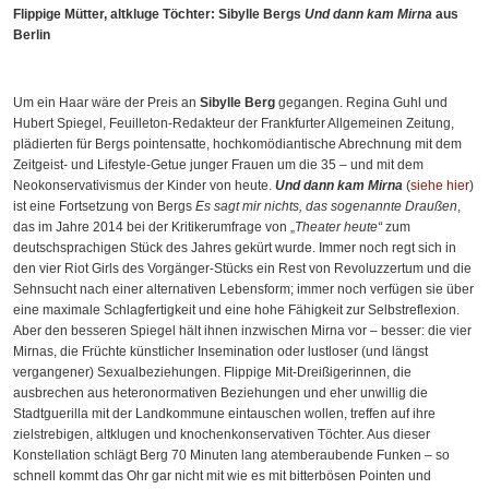
Flippige Mütter, altkluge Töchter: Sibylle Bergs
Und dann kam Mirna
aus
Berlin
Um ein Haar wäre der Preis an
Sibylle Berg
gegangen. Regina Guhl und
Hubert Spiegel, Feuilleton-Redakteur der Frankfurter Allgemeinen Zeitung,
plädierten für Bergs pointensatte, hochkomödiantische Abrechnung mit dem
Zeitgeist- und Lifestyle-Getue junger Frauen um die 35 – und mit dem
Neokonservativismus der Kinder von heute.
Und dann kam Mirna
(
siehe hier
)
ist eine Fortsetzung von Bergs
Es sagt mir nichts, das sogenannte Draußen
,
das im Jahre 2014 bei der Kritikerumfrage von „
Theater heute“
zum
deutschsprachigen Stück des Jahres gekürt wurde. Immer noch regt sich in
den vier Riot Girls des Vorgänger-Stücks ein Rest von Revoluzzertum und die
Sehnsucht nach einer alternativen Lebensform; immer noch verfügen sie über
eine maximale Schlagfertigkeit und eine hohe Fähigkeit zur Selbstreflexion.
Aber den besseren Spiegel hält ihnen inzwischen Mirna vor – besser: die vier
Mirnas, die Früchte künstlicher Insemination oder lustloser (und längst
vergangener) Sexualbeziehungen. Flippige Mit-Dreißigerinnen, die
ausbrechen aus heteronormativen Beziehungen und eher unwillig die
Stadtguerilla mit der Landkommune eintauschen wollen, treffen auf ihre
zielstrebigen, altklugen und knochenkonservativen Töchter. Aus dieser
Konstellation schlägt Berg 70 Minuten lang atemberaubende Funken – so
schnell kommt das Ohr gar nicht mit wie es mit bitterbösen Pointen und