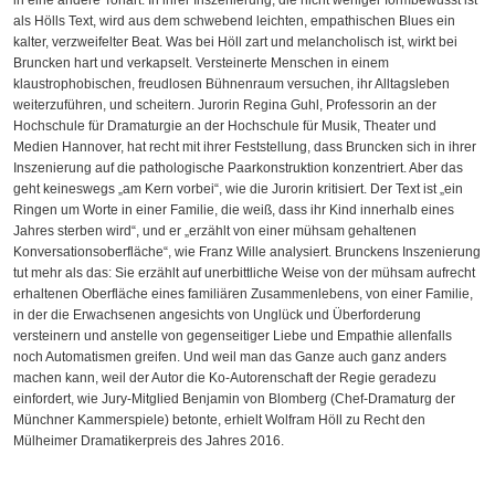
als Hölls Text, wird aus dem schwebend leichten, empathischen Blues ein
kalter, verzweifelter Beat. Was bei Höll zart und melancholisch ist, wirkt bei
Bruncken hart und verkapselt. Versteinerte Menschen in einem
klaustrophobischen, freudlosen Bühnenraum versuchen, ihr Alltagsleben
weiterzuführen, und scheitern. Jurorin Regina Guhl, Professorin an der
Hochschule für Dramaturgie an der Hochschule für Musik, Theater und
Medien Hannover, hat recht mit ihrer Feststellung, dass Bruncken sich in ihrer
Inszenierung auf die pathologische Paarkonstruktion konzentriert. Aber das
geht keineswegs „am Kern vorbei“, wie die Jurorin kritisiert. Der Text ist „ein
Ringen um Worte in einer Familie, die weiß, dass ihr Kind innerhalb eines
Jahres sterben wird“, und er „erzählt von einer mühsam gehaltenen
Konversationsoberfläche“, wie Franz Wille analysiert. Brunckens Inszenierung
tut mehr als das: Sie erzählt auf unerbittliche Weise von der mühsam aufrecht
erhaltenen Oberfläche eines familiären Zusammenlebens, von einer Familie,
in der die Erwachsenen angesichts von Unglück und Überforderung
versteinern und anstelle von gegenseitiger Liebe und Empathie allenfalls
noch Automatismen greifen. Und weil man das Ganze auch ganz anders
machen kann, weil der Autor die Ko-Autorenschaft der Regie geradezu
einfordert, wie Jury-Mitglied Benjamin von Blomberg (Chef-Dramaturg der
Münchner Kammerspiele) betonte, erhielt Wolfram Höll zu Recht den
Mülheimer Dramatikerpreis des Jahres 2016.