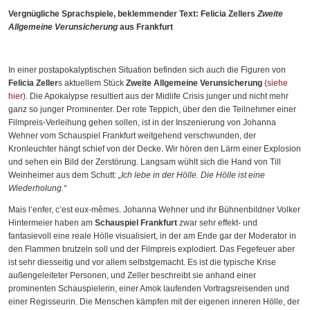
Vergnügliche Sprachspiele, beklemmender Text: Felicia Zellers
Zweite
Allgemeine Verunsicherung
aus Frankfurt
In einer postapokalyptischen Situation befinden sich auch die Figuren von
Felicia Zeller
s aktuellem Stück
Zweite Allgemeine Verunsicherung
(
siehe
hier
). Die Apokalypse resultiert aus der Midlife Crisis junger und nicht mehr
ganz so junger Prominenter. Der rote Teppich, über den die Teilnehmer einer
Filmpreis-Verleihung gehen sollen, ist in der Inszenierung von Johanna
Wehner vom Schauspiel Frankfurt weitgehend verschwunden, der
Kronleuchter hängt schief von der Decke. Wir hören den Lärm einer Explosion
und sehen ein Bild der Zerstörung. Langsam wühlt sich die Hand von Till
Weinheimer aus dem Schutt:
„Ich lebe in der Hölle. Die Hölle ist eine
Wiederholung.“
Mais l‘enfer, c’est eux-mêmes. Johanna Wehner und ihr Bühnenbildner Volker
Hintermeier haben am
Schauspiel Frankfurt
zwar sehr effekt- und
fantasievoll eine reale Hölle visualisiert, in der am Ende gar der Moderator in
den Flammen brutzeln soll und der Filmpreis explodiert. Das Fegefeuer aber
ist sehr diesseitig und vor allem selbstgemacht. Es ist die typische Krise
außengeleiteter Personen, und Zeller beschreibt sie anhand einer
prominenten Schauspielerin, einer Amok laufenden Vortragsreisenden und
einer Regisseurin. Die Menschen kämpfen mit der eigenen inneren Hölle, der