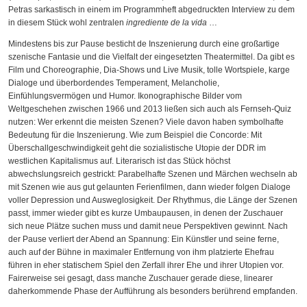
Petras sarkastisch in einem im Programmheft abgedruckten Interview zu dem
in diesem Stück wohl zentralen
ingrediente
de la vida
…
Mindestens bis zur Pause besticht de Inszenierung durch eine großartige
szenische Fantasie und die Vielfalt der eingesetzten Theatermittel. Da gibt es
Film und Choreographie, Dia-Shows und Live Musik, tolle Wortspiele, karge
Dialoge und überbordendes Temperament, Melancholie,
Einfühlungsvermögen und Humor. Ikonographische Bilder vom
Weltgeschehen zwischen 1966 und 2013 ließen sich auch als Fernseh-Quiz
nutzen: Wer erkennt die meisten Szenen? Viele davon haben symbolhafte
Bedeutung für die Inszenierung. Wie zum Beispiel die Concorde: Mit
Überschallgeschwindigkeit geht die sozialistische Utopie der DDR im
westlichen Kapitalismus auf. Literarisch ist das Stück höchst
abwechslungsreich gestrickt: Parabelhafte Szenen und Märchen wechseln ab
mit Szenen wie aus gut gelaunten Ferienfilmen, dann wieder folgen Dialoge
voller Depression und Ausweglosigkeit. Der Rhythmus, die Länge der Szenen
passt, immer wieder gibt es kurze Umbaupausen, in denen der Zuschauer
sich neue Plätze suchen muss und damit neue Perspektiven gewinnt. Nach
der Pause verliert der Abend an Spannung: Ein Künstler und seine ferne,
auch auf der Bühne in maximaler Entfernung von ihm platzierte Ehefrau
führen in eher statischem Spiel den Zerfall ihrer Ehe und ihrer Utopien vor.
Fairerweise sei gesagt, dass manche Zuschauer gerade diese, linearer
daherkommende Phase der Aufführung als besonders berührend empfanden.