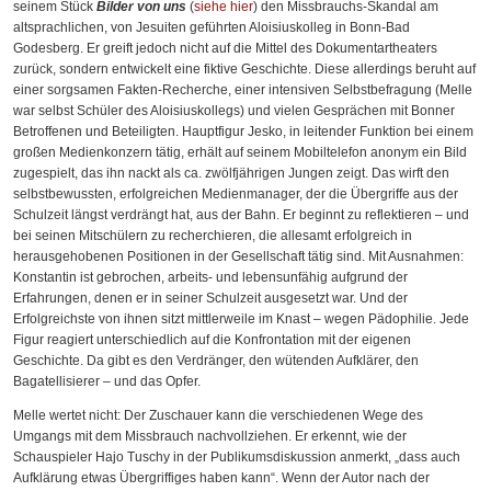
seinem Stück
Bilder von uns
(
siehe hier
) den Missbrauchs-Skandal am
altsprachlichen, von Jesuiten geführten Aloisiuskolleg in Bonn-Bad
Godesberg. Er greift jedoch nicht auf die Mittel des Dokumentartheaters
zurück, sondern entwickelt eine fiktive Geschichte. Diese allerdings beruht auf
einer sorgsamen Fakten-Recherche, einer intensiven Selbstbefragung (Melle
war selbst Schüler des Aloisiuskollegs) und vielen Gesprächen mit Bonner
Betroffenen und Beteiligten. Hauptfigur Jesko, in leitender Funktion bei einem
großen Medienkonzern tätig, erhält auf seinem Mobiltelefon anonym ein Bild
zugespielt, das ihn nackt als ca. zwölfjährigen Jungen zeigt. Das wirft den
selbstbewussten, erfolgreichen Medienmanager, der die Übergriffe aus der
Schulzeit längst verdrängt hat, aus der Bahn. Er beginnt zu reflektieren – und
bei seinen Mitschülern zu recherchieren, die allesamt erfolgreich in
herausgehobenen Positionen in der Gesellschaft tätig sind. Mit Ausnahmen:
Konstantin ist gebrochen, arbeits- und lebensunfähig aufgrund der
Erfahrungen, denen er in seiner Schulzeit ausgesetzt war. Und der
Erfolgreichste von ihnen sitzt mittlerweile im Knast – wegen Pädophilie. Jede
Figur reagiert unterschiedlich auf die Konfrontation mit der eigenen
Geschichte. Da gibt es den Verdränger, den wütenden Aufklärer, den
Bagatellisierer – und das Opfer.
Melle wertet nicht: Der Zuschauer kann die verschiedenen Wege des
Umgangs mit dem Missbrauch nachvollziehen. Er erkennt, wie der
Schauspieler Hajo Tuschy in der Publikumsdiskussion anmerkt, „dass auch
Aufklärung etwas Übergriffiges haben kann“. Wenn der Autor nach der