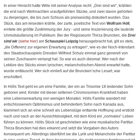
In einer Hinsicht hatte Wille mit seiner Analyse recht. „Drei sind wir“, krähten
die erst nach Weihnachten uraufgeführten Stücke, und zwei davon gehörten
zu denjenigen, die bis zum Schluss als preiswürdig diskutiert wurden. Das
Stück, das am leisesten krähte, der zarte, poetische Text von
Wolfram Höll
,
erntete die größte Zustimmung der Jury - und seine Inszenierung die lauteste
Unmutsäußerung im Publikum. Bei der Regisseurin Thirza Bruncken, die
Drei
sind wir
(
siehe hier
) am
Schauspiel Leipzig
herausgebracht hat, gilt es stets,
„die Differenz zur eigenen Erwartung zu ertragen“, wie es der Noch-Intendant
des Staatsschauspiels Dresden Wilfried Schulz einmal ganz generell von
seinen Zuschauern verlangt hat. So war es auch diesmal: Wer nach der
Lektüre des Stücks einen lyrischen, melancholischen Abend erwartet hatte,
wurde enttäuscht. Wer sich einließ auf die Bruncken’sche Lesart, war
erschüttert.
In Hölls Text geht es um eine Familie, der ein an Trisomie 18 leidender Sohn
geboren wird. Kinder mit dieser seltenen Chromosomen-Krankheit haben
eine Lebenserwartung von wenigen Monaten. Hölls Familie wandert mit
entschlossenem Optimismus und behindertem Sohn nach Kanada aus,
klammert sich an eine schnell als Lebenslüge enttarnte Hoffnung und erstickt
nach und nach an der Aussichtslosigkeit, mit dem Kind ein „normales“ Leben
führen zu können. Hölls Stück ist geschrieben wie eine musikalische Partitur.
Thirza Bruncken hat dies erkannt und setzt die Vorgaben des Autors
konsequent um. Allerdings überführt sie die Lyrik und Melancholie der Partitur
in eine andere Tonart. In ihrer Inszenierung, die nicht weniger formbewusst ist