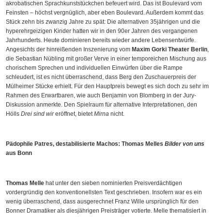
akrobatischen Sprachkunststückchen befeuert wird. Das ist Boulevard vom
Feinsten – höchst vergnüglich, aber eben Boulevard. Außerdem kommt das
Stück zehn bis zwanzig Jahre zu spät: Die alternativen 35jährigen und die
hyperehrgeizigen Kinder hatten wir in den 90er Jahren des vergangenen
Jahrhunderts. Heute dominieren bereits wieder andere Lebensentwürfe.
Angesichts der hinreißenden Inszenierung vom
Maxim Gorki Theater Berlin
,
die Sebastian Nübling mit großer Verve in einer temporeichen Mischung aus
chorischem Sprechen und individuellen Einwürfen über die Rampe
schleudert, ist es nicht überraschend, dass Berg den Zuschauerpreis der
Mülheimer Stücke erhielt. Für den Hauptpreis bewegt es sich doch zu sehr im
Rahmen des Erwartbaren, wie auch Benjamin von Blomberg in der Jury-
Diskussion anmerkte. Den Spielraum für alternative Interpretationen, den
Hölls
Drei sind wir
eröffnet, bietet
Mirna
nicht.
Pädophile Patres, destabilisierte Machos: Thomas Melles
Bilder von uns
aus Bonn
Thomas Melle
hat unter den sieben nominierten Preisverdächtigen
vordergründig den konventionellsten Text geschrieben. Insofern war es ein
wenig überraschend, dass ausgerechnet Franz Wille ursprünglich für den
Bonner Dramatiker als diesjährigen Preisträger votierte. Melle thematisiert in