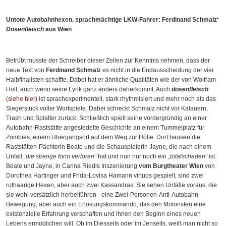
Untote Autobahnhexen, sprachmächtige LKW-Fahrer: Ferdinand Schmalz‘
Dosenfleisch
aus Wien
Betrübt musste der Schreiber dieser Zeilen zur Kenntnis nehmen, dass der
neue Text von
Ferdinand Schmalz
es nicht in die Endausscheidung der vier
Halbfinalisten schaffte. Dabei hat er ähnliche Qualitäten wie der von Wolfram
Höll, auch wenn seine Lyrik ganz anders daherkommt. Auch
dosenfleisch
(
siehe hier
) ist sprachexperimentell, stark rhythmisiert und mehr noch als das
Siegerstück voller Wortspiele. Dabei schreckt Schmalz nicht vor Kalauern,
Trash und Splatter zurück: Schließlich spielt seine vordergründig an einer
Autobahn-Raststätte angesiedelte Geschichte an einem Tummelplatz für
Zombies, einem Übergangsort auf dem Weg zur Hölle. Dort hausen die
Raststätten-Pächterin Beate und die Schauspielerin Jayne, die nach einem
Unfall
„die strenge form verloren“
hat und nun nur noch ein
„totalschaden“
ist.
Beate und Jayne, in Carina Riedls Inszenierung
vom Burgtheater Wien
von
Dorothea Hartinger und Frida-Lovisa Hamann virtuos gespielt, sind zwei
rothaarige Hexen, aber auch zwei Kassandras: Sie sehen Unfälle voraus, die
sie wohl vorsätzlich herbeiführen - eine Zwei-Personen-Anti-Autobahn-
Bewegung, aber auch ein Erlösungskommando, das den Motoristen eine
existenzielle Erfahrung verschaffen und ihnen den Beginn eines neuen
Lebens ermöglichen will. Ob im Diesseits oder im Jenseits, weiß man nicht so